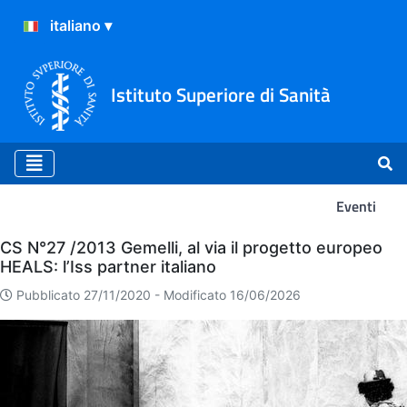
Istituto Superiore di Sanità
Eventi
Eventi
CS N°27 /2013 Gemelli, al via il progetto europeo
HEALS: l’Iss partner italiano
Pubblicato 27/11/2020 -
Modificato 16/06/2026