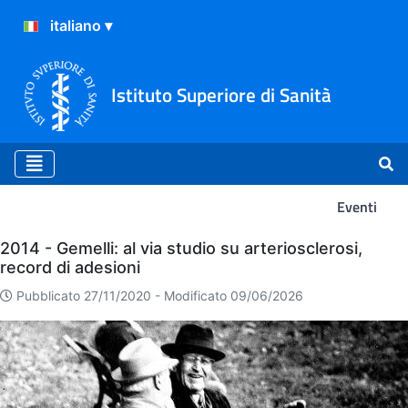
Istituto Superiore di Sanità
Eventi
Eventi
2014 - Gemelli: al via studio su arteriosclerosi,
record di adesioni
Pubblicato 27/11/2020 -
Modificato 09/06/2026