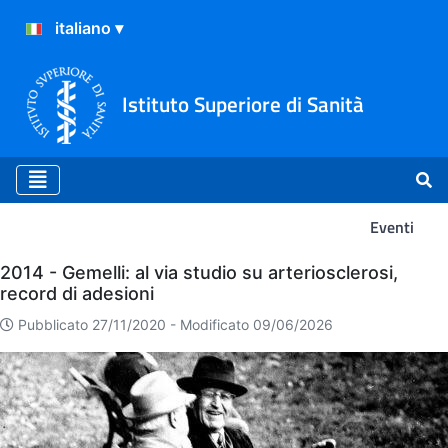
Istituto Superiore di Sanità
Eventi
Eventi
2014 - Gemelli: al via studio su arteriosclerosi,
record di adesioni
Pubblicato 27/11/2020 -
Modificato 09/06/2026