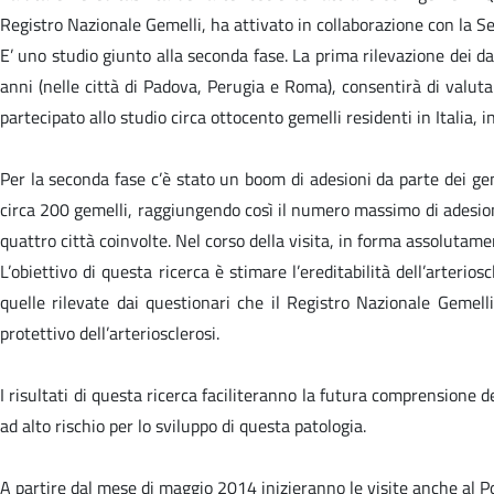
Registro Nazionale Gemelli, ha attivato in collaborazione con la 
E’ uno studio giunto alla seconda fase. La prima rilevazione dei da
anni (nelle città di Padova, Perugia e Roma), consentirà di valutar
partecipato allo studio circa ottocento gemelli residenti in Italia, i
Per la seconda fase c’è stato un boom di adesioni da parte dei gemel
circa 200 gemelli, raggiungendo così il numero massimo di adesioni
quattro città coinvolte. Nel corso della visita, in forma assolutame
L’obiettivo di questa ricerca è stimare l’ereditabilità dell’arteri
quelle rilevate dai questionari che il Registro Nazionale Gemelli
protettivo dell’arteriosclerosi.
I risultati di questa ricerca faciliteranno la futura comprensione de
ad alto rischio per lo sviluppo di questa patologia.
A partire dal mese di maggio 2014 inizieranno le visite anche al Po