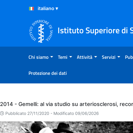
Salta al Contenuto
Salta al Footer
Istituto Superiore di 
Chi siamo
Temi
Attività
Servizi
Pub
Protezione dei dati
Eventi
2014 - Gemelli: al via studio su arteriosclerosi, reco
Pubblicato 27/11/2020 -
Modificato 09/06/2026