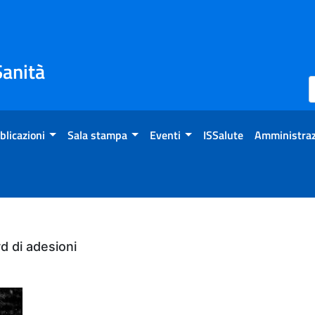
Sanità
blicazioni
Sala stampa
Eventi
ISSalute
Amministraz
rd di adesioni