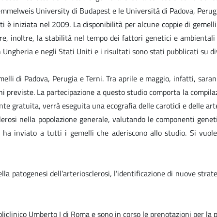
Semmelweis University di Budapest e le Università di Padova, Peru
ti è iniziata nel 2009. La disponibilità per alcune coppie di gemel
e, inoltre, la stabilità nel tempo dei fattori genetici e ambiental
n Ungheria e negli Stati Uniti e i risultati sono stati pubblicati su d
li di Padova, Perugia e Terni. Tra aprile e maggio, infatti, saranno
 previste. La partecipazione a questo studio comporta la compilazi
nte gratuita, verrà eseguita una ecografia delle carotidi e delle art
osclerosi nella popolazione generale, valutando le componenti genet
 ha inviato a tutti i gemelli che aderiscono allo studio. Si vuole
lla patogenesi dell’arteriosclerosi, l’identificazione di nuove strat
liclinico Umberto I di Roma e sono in corso le prenotazioni per la p