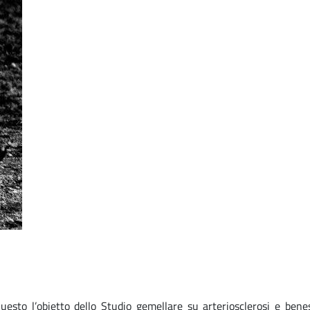
 Questo l’obietto dello Studio gemellare su arteriosclerosi e benes