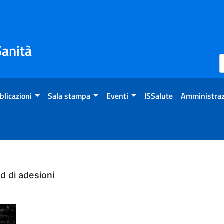
Sanità
blicazioni
Sala stampa
Eventi
ISSalute
Amministraz
rd di adesioni