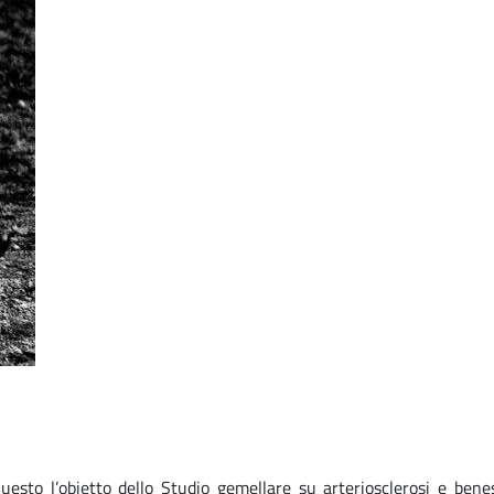
 Questo l’obietto dello Studio gemellare su arteriosclerosi e benes