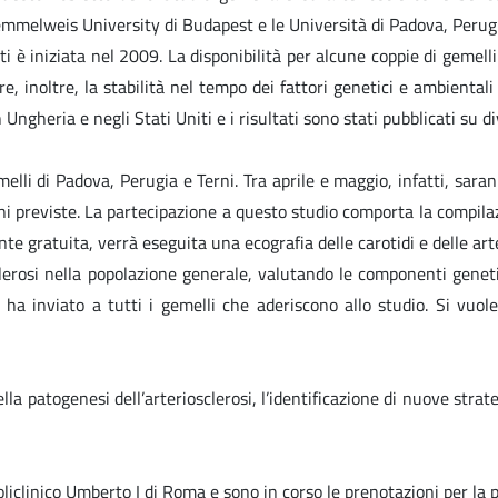
Semmelweis University di Budapest e le Università di Padova, Peru
ti è iniziata nel 2009. La disponibilità per alcune coppie di gemel
e, inoltre, la stabilità nel tempo dei fattori genetici e ambiental
n Ungheria e negli Stati Uniti e i risultati sono stati pubblicati su d
li di Padova, Perugia e Terni. Tra aprile e maggio, infatti, saranno
 previste. La partecipazione a questo studio comporta la compilazi
nte gratuita, verrà eseguita una ecografia delle carotidi e delle art
osclerosi nella popolazione generale, valutando le componenti genet
 ha inviato a tutti i gemelli che aderiscono allo studio. Si vuole
lla patogenesi dell’arteriosclerosi, l’identificazione di nuove strat
liclinico Umberto I di Roma e sono in corso le prenotazioni per la p