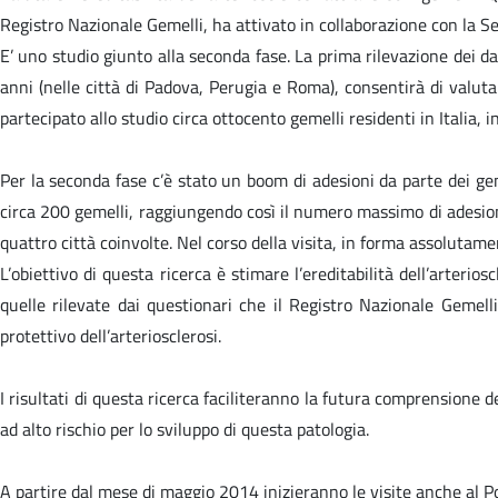
Registro Nazionale Gemelli, ha attivato in collaborazione con la 
E’ uno studio giunto alla seconda fase. La prima rilevazione dei da
anni (nelle città di Padova, Perugia e Roma), consentirà di valutar
partecipato allo studio circa ottocento gemelli residenti in Italia, i
Per la seconda fase c’è stato un boom di adesioni da parte dei gemel
circa 200 gemelli, raggiungendo così il numero massimo di adesioni
quattro città coinvolte. Nel corso della visita, in forma assolutame
L’obiettivo di questa ricerca è stimare l’ereditabilità dell’arteri
quelle rilevate dai questionari che il Registro Nazionale Gemelli
protettivo dell’arteriosclerosi.
I risultati di questa ricerca faciliteranno la futura comprensione de
ad alto rischio per lo sviluppo di questa patologia.
A partire dal mese di maggio 2014 inizieranno le visite anche al Po