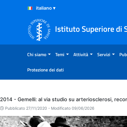
Salta al Contenuto
Salta al Footer
Istituto Superiore di 
Chi siamo
Temi
Attività
Servizi
Pub
Protezione dei dati
Eventi
2014 - Gemelli: al via studio su arteriosclerosi, reco
Pubblicato 27/11/2020 -
Modificato 09/06/2026