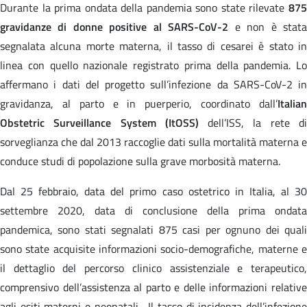
Durante la prima ondata della pandemia sono state rilevate
875
gravidanze di donne positive al SARS-CoV-2
e non è stat
segnalata alcuna
morte materna, il tasso di cesarei è stato i
linea con quello nazionale registrato prima della pandemia. Lo
affermano i dati del progetto sull’infezione da SARS-CoV-2 in
gravidanza, al parto e in puerperio, coordinato dall’
Italian
Obstetric Surveillance System (ItOSS)
dell’ISS, la rete d
sorveglianza che dal 2013 raccoglie dati sulla mortalità materna e
conduce studi di popolazione sulla grave morbosità materna.
Dal 25 febbraio, data del primo caso ostetrico in Italia, al 30
settembre 2020, data di conclusione della prima ondata
pandemica, sono stati segnalati 875 casi per ognuno dei quali
sono state acquisite informazioni socio-demografiche, materne e
il dettaglio del percorso clinico assistenziale e terapeutico,
comprensivo dell’assistenza al parto e delle informazioni relative
agli esiti materni e neonatali. Il tasso di incidenza dell’infezione