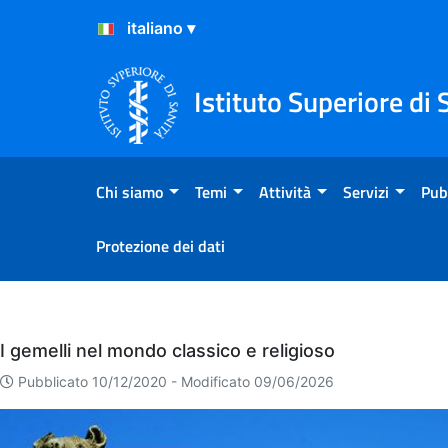
Salta al Contenuto
Salta al Footer
Istituto Superiore di 
Chi siamo
Temi
Attività
Servizi
Pub
Protezione dei dati
Eventi
I gemelli nel mondo classico e religioso
Pubblicato 10/12/2020 -
Modificato 09/06/2026