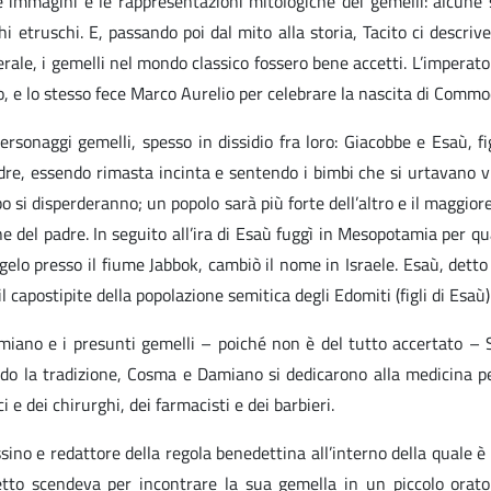
mmagini e le rappresentazioni mitologiche dei gemelli: alcune sc
i etruschi. E, passando poi dal mito alla storia, Tacito ci descriv
nerale, i gemelli nel mondo classico fossero bene accetti. L’imper
glio, e lo stesso fece Marco Aurelio per celebrare la nascita di Com
sonaggi gemelli, spesso in dissidio fra loro: Giacobbe e Esaù, fig
 madre, essendo rimasta incinta e sentendo i bimbi che si urtavano
 si disperderanno; un popolo sarà più forte dell’altro e il maggiore
 del padre. In seguito all’ira di Esaù fuggì in Mesopotamia per qual
gelo presso il fiume Jabbok, cambiò il nome in Israele. Esaù, dett
l capostipite della popolazione semitica degli Edomiti (figli di Esaù)
ano e i presunti gemelli – poiché non è del tutto accertato – Sa
ndo la tradizione, Cosma e Damiano si dedicarono alla medicina per
 e dei chirurghi, dei farmacisti e dei barbieri.
no e redattore della regola benedettina all’interno della quale è
etto scendeva per incontrare la sua gemella in un piccolo orato