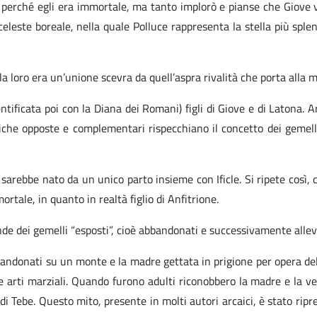
 perché egli era immortale, ma tanto implorò e pianse che Giove v
o celeste boreale, nella quale Polluce rappresenta la stella più spl
la loro era un’unione scevra da quell’aspra rivalità che porta alla 
ntificata poi con la Diana dei Romani) figli di Giove e di Latona. 
istiche opposte e complementari rispecchiano il concetto dei gemel
 sarebbe nato da un unico parto insieme con Ificle. Si ripete così, 
mortale, in quanto in realtà figlio di Anfitrione.
gende dei gemelli “esposti”, cioè abbandonati e successivamente alle
bandonati su un monte e la madre gettata in prigione per opera dell
lle arti marziali. Quando furono adulti riconobbero la madre e la 
di Tebe. Questo mito, presente in molti autori arcaici, è stato rip