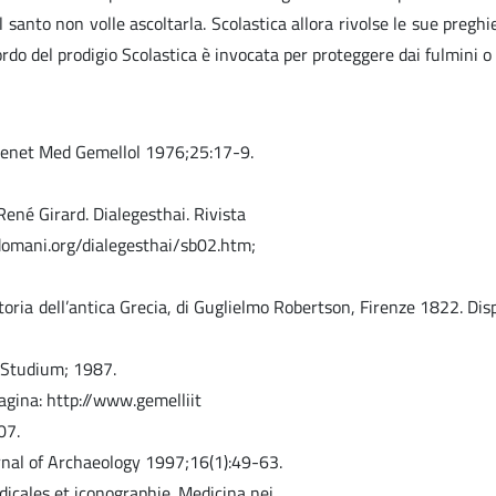
 santo non volle ascoltarla. Scolastica allora rivolse le sue pregh
icordo del prodigio Scolastica è invocata per proteggere dai fulmini o 
ta Genet Med Gemellol 1976;25:17-9.
René Girard. Dialegesthai. Rivista
dodomani.org/dialegesthai/sb02.htm;
toria dell’antica Grecia, di Guglielmo Robertson, Firenze 1822. Disp
i Studium; 1987.
 pagina: http://www.gemelliit
07.
rnal of Archaeology 1997;16(1):49-63.
icales et iconographie. Medicina nei