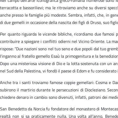
Nel campo dell’arte iconografica greco-romana numerose sono le i
terracotta e bassorilievi; ma le ritroviamo anche su diversi specch
anche presso le famiglie più modeste. Sembra, infatti, che, in ge
di due gemelli in occasione della nascita dei figli di Druso, suo fi
Per quanto riguarda le vicende bibliche, ricordiamo due famosi per
contribuire a spiegare i conflitti odierni nel Vicino Oriente. La
rispose: “Due nazioni sono nel tuo seno e due popoli dal tuo grembo
l’inganno al fratello gemello Esaù la primogenitura e la benedizione
Dopo una misteriosa visione di Dio e la lotta sostenuta con un an
nel Sud della Palestina, vi fondò il paese di Edom e fu considerato i
Anche tra i santi troviamo famose coppie gemellari: Cosma e Dami
subirono il martirio durante le persecuzioni di Diocleziano. Seco
chiedere denaro in cambio: sono divenuti, infatti, patroni dei medici
San Benedetto da Norcia fu fondatore del monastero di Montecassi
realtà non si sa praticamente nulla. Una volta all’anno, Bened