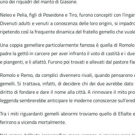
uno dei riquadri del manto di Giasone.
Neleo e Pelia, figli di Poseidone e Tiro, furono concepiti con l’in
Divenuti adulti e venuti a conoscenza delle loro origini, si impadro
ripetendo così la frequente dinamica del fratello gemello che vuole 
Una coppia gemellare particolarmente famosa è quella di Romolo e
padre la gettò in carcere per aver infranto il voto di castità e i d
e piangenti, e li allattò. Furono poi trovati e allevati dal pastore Fa
Romolo e Remo, da complici divennero rivali, quando pensarono di
gemelli. Si trattava, infatti, di decidere chi dei due avrebbe dato
diritto di fondare e dare il nome alla città. A rinnovare il mito pr
leggenda sembrerebbe anticipare le moderne conoscenze sull’eredit
Tra i miti riguardanti gemelli abnormi troviamo quello di Efialte e 
ferirono a vicenda mortalmente.