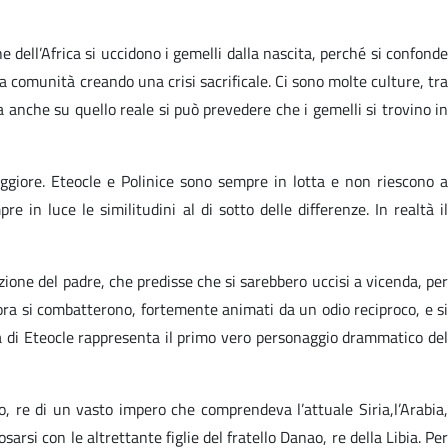
 dell’Africa si uccidono i gemelli dalla nascita, perché si confonde
la comunità creando una crisi sacrificale. Ci sono molte culture, tra
 anche su quello reale si può prevedere che i gemelli si trovino in
aggiore. Eteocle e Polinice sono sempre in lotta e non riescono a
 in luce le similitudini al di sotto delle differenze. In realtà il
zione del padre, che predisse che si sarebbero uccisi a vicenda, per
 allora si combatterono, fortemente animati da un odio reciproco, e si
ra di Eteocle rappresenta il primo vero personaggio drammatico de
lo, re di un vasto impero che comprendeva l’attuale Siria,l’Arabia
arsi con le altrettante figlie del fratello Danao, re della Libia. Per