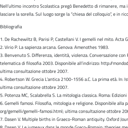
Nell’ultimo incontro Scolastica pregò Benedetto di rimanere, ma il
lasciare la sorella. Sul luogo sorge la “chiesa del colloquio”, e in r
Bibliografia
1. De Rachewiltz B, Parisi P, Castellani V. I gemelli nel mito. Ac
2. Virio P. La sapienza arcana. Genova: Amenothes 1983.
3. Benvenuto S. Differenza, identità, violenza. Conversazione con 
telematica di filosofia 2003. Disponibile all’indirizzo: http://mon
ultima consultazione ottobre 2007.
4. Robertson W. Grecia L’antica 2100-1556 a.C. La prima età. In: Is
ultima consultazione ottobre 2007.
5. Potenza MC, Scalabrella S. La mitologia classica. Roma: Edizion
6. Gemelli famosi. Filosofia, mitologia e religione. Disponibile alla
org/gemelli/gemelli-famosi.html; ultima consultazione ottobre 20
7. Dasen V. Multiple births in Graeco-Roman antiquity. Oxford Jou
8. Dasen V. Le jumeaux dans le monde Greco-Romain: theories med