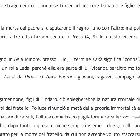
a strage dei mariti indusse Linceo ad uccidere Danao e le figlie, e
lla morte del padre si disputarono il regno l’uno con l’altro; ma poi
ie altre città furono cedute a Preto (4, 5). In questa vicenda,
gno. In Asia Minore, presso i Lici, il termine
Lada
significa “donna”
nirsi a Leda, perché ella era parte di lui (vicenda peraltro molto
di Zeus”, da
Diòs
= di Zeus,
kouroi
= giovani, ragazzi), compagni 
gamennone, figli di Tindaro: ciò spiegherebbe la natura mortale di
 dal fratello, Polluce rinunciò a metà della propria immortalità e
tore di cavalli, Polluce come bravo pugilatore e cavallerizzo. Essi
 che, dopo tante imprese eroiche sempre insieme, i due gemelli, un
orato per la morte del fratello, da cui non avrebbe voluto staccarsi