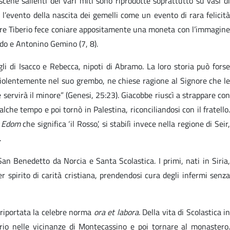
ene salienti dei vari miti sono riprodotte soprattutto su vasi di
e l’evento della nascita dei gemelli come un evento di rara felicità
atore Tiberio fece coniare appositamente una moneta con l’immagine
modo e Antonino Gemino (7, 8).
li di Isacco e Rebecca, nipoti di Abramo. La loro storia può forse
 violentemente nel suo grembo, ne chiese ragione al Signore che le
 servirà il minore” (Genesi, 25:23). Giacobbe riuscì a strappare con
che tempo e poi tornò in Palestina, riconciliandosi con il fratello.
o
Edom
che significa ‘il Rosso’, si stabilì invece nella regione di Seir
.
n Benedetto da Norcia e Santa Scolastica. I primi, nati in Siria,
 spirito di carità cristiana, prendendosi cura degli infermi senza
 riportata la celebre norma
ora et labora
. Della vita di Scolastica in
rio nelle vicinanze di Montecassino e poi tornare al monastero.