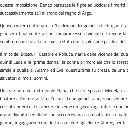
questa imposizione, Danao persuase le figlie ad uccidere i mariti l
successivamente salì al trono del regno di Argo.
Quasi a voler continuare la “tradizione dei gemelli che litigano”, a
giunsero finalmente ad un compromesso dividendo il regno: la co
sembrerebbe che alla fine vi sia stata una risoluzione pacifica del c
Il mito dei Dioscuri, Castore e Polluce, narra delle vicende dei due 
quindi Leda è la “prima donna”, la donna primordiale che lo stesso
simile a quella di Adamo ed Eva: quest’ultima fu creata da una c
salvatori di molti uomini.
Una variante del mito vuole Elena, che sarà sposa di Menelao, e P
Castore e l’immortalità di Polluce. I due gemelli andarono sempre 
così ottennero di trascorrere insieme un giorno agli inferi e uno p
erano divinità benefiche che soccorrevano i combattenti e i marin
giorno, ingaggiarono una lotta con i due figli del re Afareo, per l