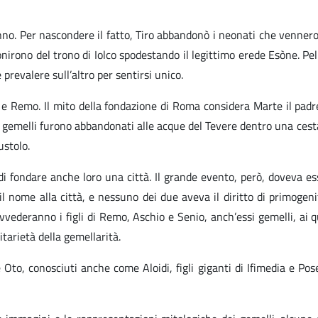
ganno. Per nascondere il fatto, Tiro abbandonò i neonati che venner
nirono del trono di Iolco spodestando il legittimo erede Esòne. Peli
prevalere sull’altro per sentirsi unico.
 Remo. Il mito della fondazione di Roma considera Marte il padre
ue gemelli furono abbandonati alle acque del Tevere dentro una cesta
ustolo.
 fondare anche loro una città. Il grande evento, però, doveva es
 il nome alla città, e nessuno dei due aveva il diritto di primogeni
ovvederanno i figli di Remo, Aschio e Senio, anch’essi gemelli, ai qu
arietà della gemellarità.
Oto, conosciuti anche come Aloidi, figli giganti di Ifimedia e Posei