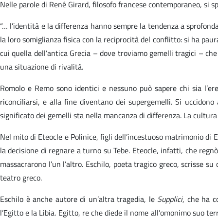
Nelle parole di René Girard, filosofo francese contemporaneo, si spieg
“… l’identità e la differenza hanno sempre la tendenza a sprofondare
la loro somiglianza fisica con la reciprocità del conflitto: si ha p
cui quella dell’antica Grecia – dove troviamo gemelli tragici – ch
una situazione di rivalità.
Romolo e Remo sono identici e nessuno può sapere chi sia l’erede
riconciliarsi, e alla fine diventano dei supergemelli. Si uccidono
significato dei gemelli sta nella mancanza di differenza. La cultura
Nel mito di Eteocle e Polinice, figli dell’incestuoso matrimonio di 
la decisione di regnare a turno su Tebe. Eteocle, infatti, che regnò 
massacrarono l’un l’altro. Eschilo, poeta tragico greco, scrisse su
teatro greco.
Eschilo è anche autore di un’altra tragedia, le
Supplici
, che ha c
l’Egitto e la Libia. Egitto, re che diede il nome all’omonimo suo ter