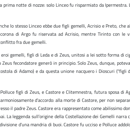
a prima notte di nozze: solo Linceo fu risparmiato da Ipermestra. L
nche lo stesso Linceo ebbe due figli gemelli, Acrisio e Preto, che a
rona di Argo fu riservata ad Acrisio, mentre Tirinto con le var
onflitto fra due gemelli.
eroi gemelli, figli di Leda e di Zeus, unitosi a lei sotto forma di ci
 Zeus fecondatore generò in principio. Solo Zeus, dunque, poteva u
ostola di Adamo) e da questa unione nacquero i Dioscuri (“figli 
olluce figli di Zeus, e Castore e Clitemnestra, futura sposa di A
armoniosamente d’accordo: alla morte di Castore, per non separarsi
resso il padre Zeus. Castore era rappresentato come abilissimo doma
ai. La leggenda sull’origine della Costellazione dei Gemelli narra
a divisione d’una mandria di buoi. Castore fu ucciso e Polluce addol