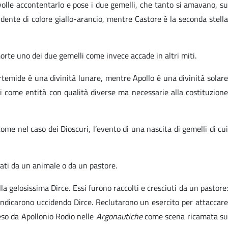
olle accontentarlo e pose i due gemelli, che tanto si amavano, su
endente di colore giallo-arancio, mentre Castore è la seconda stella
morte uno dei due gemelli come invece accade in altri miti.
Artemide è una divinità lunare, mentre Apollo è una divinità solare
li come entità con qualità diverse ma necessarie alla costituzione
come nel caso dei Dioscuri, l’evento di una nascita di gemelli di cui
vati da un animale o da un pastore.
a gelosissima Dirce. Essi furono raccolti e cresciuti da un pastore:
vendicarono uccidendo Dirce. Reclutarono un esercito per attaccare
reso da Apollonio Rodio nelle
Argonautiche
come scena ricamata s