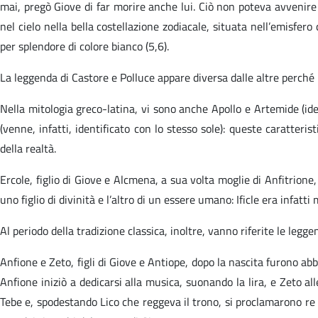
mai, pregò Giove di far morire anche lui. Ciò non poteva avvenire
nel cielo nella bella costellazione zodiacale, situata nell’emisfer
per splendore di colore bianco (5,6).
La leggenda di Castore e Polluce appare diversa dalle altre perché 
Nella mitologia greco-latina, vi sono anche Apollo e Artemide (ide
(venne, infatti, identificato con lo stesso sole): queste caratter
della realtà.
Ercole, figlio di Giove e Alcmena, a sua volta moglie di Anfitrione,
uno figlio di divinità e l’altro di un essere umano: Ificle era infatti 
Al periodo della tradizione classica, inoltre, vanno riferite le leg
Anfione e Zeto, figli di Giove e Antiope, dopo la nascita furono ab
Anfione iniziò a dedicarsi alla musica, suonando la lira, e Zeto a
Tebe e, spodestando Lico che reggeva il trono, si proclamarono re 