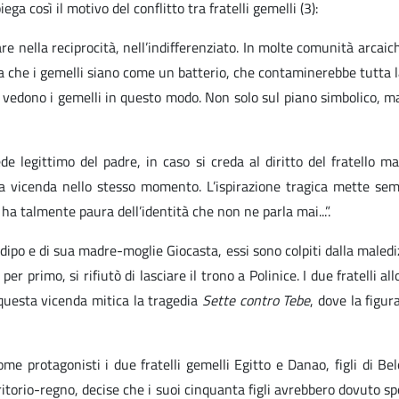
a così il motivo del conflitto tra fratelli gemelli (3):
 nella reciprocità, nell’indifferenziato. In molte comunità arcaiche
aura che i gemelli siano come un batterio, che contaminerebbe tutta 
e vedono i gemelli in questo modo. Non solo sul piano simbolico, ma
 legittimo del padre, in caso si creda al diritto del fratello m
 a vicenda nello stesso momento. L’ispirazione tragica mette sempre
 ha talmente paura dell’identità che non ne parla mai...”.
Edipo e di sua madre-moglie Giocasta, essi sono colpiti dalla maledi
per primo, si rifiutò di lasciare il trono a Polinice. I due fratelli
 questa vicenda mitica la tragedia
Sette contro Tebe
, dove la figu
ome protagonisti i due fratelli gemelli Egitto e Danao, figli di Be
ritorio-regno, decise che i suoi cinquanta figli avrebbero dovuto spos