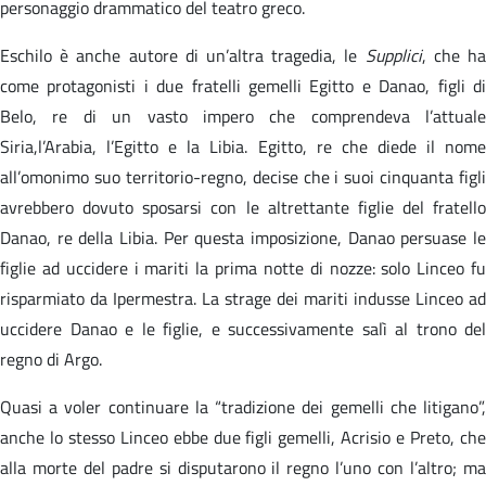
personaggio drammatico del teatro greco.
Eschilo è anche autore di un’altra tragedia, le
Supplici
, che h
come protagonisti i due fratelli gemelli Egitto e Danao, figli di
Belo, re di un vasto impero che comprendeva l’attuale
Siria,l’Arabia, l’Egitto e la Libia. Egitto, re che diede il nome
all’omonimo suo territorio-regno, decise che i suoi cinquanta figli
avrebbero dovuto sposarsi con le altrettante figlie del fratello
Danao, re della Libia. Per questa imposizione, Danao persuase le
figlie ad uccidere i mariti la prima notte di nozze: solo Linceo fu
risparmiato da Ipermestra. La strage dei mariti indusse Linceo ad
uccidere Danao e le figlie, e successivamente salì al trono del
regno di Argo.
Quasi a voler continuare la “tradizione dei gemelli che litigano”,
anche lo stesso Linceo ebbe due figli gemelli, Acrisio e Preto, che
alla morte del padre si disputarono il regno l’uno con l’altro; ma