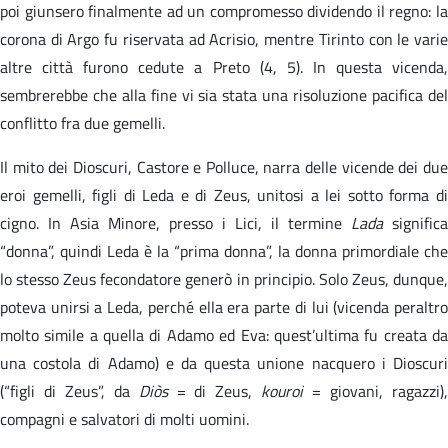
poi giunsero finalmente ad un compromesso dividendo il regno: la
corona di Argo fu riservata ad Acrisio, mentre Tirinto con le varie
altre città furono cedute a Preto (4, 5). In questa vicenda,
sembrerebbe che alla fine vi sia stata una risoluzione pacifica del
conflitto fra due gemelli.
Il mito dei Dioscuri, Castore e Polluce, narra delle vicende dei due
eroi gemelli, figli di Leda e di Zeus, unitosi a lei sotto forma di
cigno. In Asia Minore, presso i Lici, il termine
Lada
significa
“donna”, quindi Leda è la “prima donna”, la donna primordiale che
lo stesso Zeus fecondatore generò in principio. Solo Zeus, dunque,
poteva unirsi a Leda, perché ella era parte di lui (vicenda peraltro
molto simile a quella di Adamo ed Eva: quest’ultima fu creata da
una costola di Adamo) e da questa unione nacquero i Dioscuri
(“figli di Zeus”, da
Diòs
= di Zeus,
kouroi
= giovani, ragazzi)
compagni e salvatori di molti uomini.