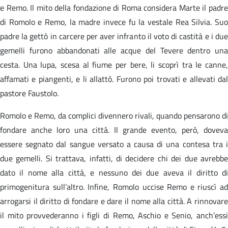
e Remo. Il mito della fondazione di Roma considera Marte il padre
di Romolo e Remo, la madre invece fu la vestale Rea Silvia. Suo
padre la gettò in carcere per aver infranto il voto di castità e i due
gemelli furono abbandonati alle acque del Tevere dentro una
cesta. Una lupa, scesa al fiume per bere, li scoprì tra le canne,
affamati e piangenti, e li allattò. Furono poi trovati e allevati dal
pastore Faustolo.
Romolo e Remo, da complici divennero rivali, quando pensarono di
fondare anche loro una città. Il grande evento, però, doveva
essere segnato dal sangue versato a causa di una contesa tra i
due gemelli. Si trattava, infatti, di decidere chi dei due avrebbe
dato il nome alla città, e nessuno dei due aveva il diritto di
primogenitura sull’altro. Infine, Romolo uccise Remo e riuscì ad
arrogarsi il diritto di fondare e dare il nome alla città. A rinnovare
il mito provvederanno i figli di Remo, Aschio e Senio, anch’essi