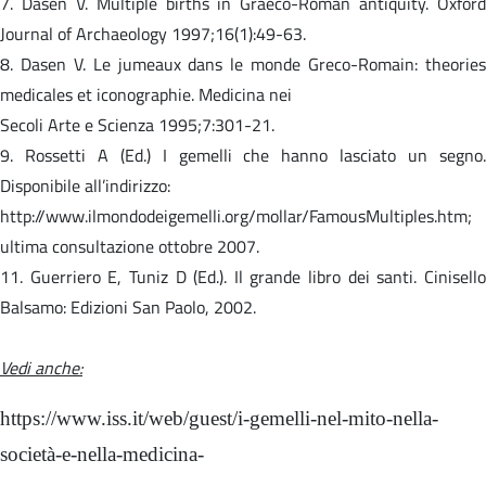
7. Dasen V. Multiple births in Graeco-Roman antiquity. Oxford
Journal of Archaeology 1997;16(1):49-63.
8. Dasen V. Le jumeaux dans le monde Greco-Romain: theories
medicales et iconographie. Medicina nei
Secoli Arte e Scienza 1995;7:301-21.
9. Rossetti A (Ed.) I gemelli che hanno lasciato un segno.
Disponibile all’indirizzo:
http://www.ilmondodeigemelli.org/mollar/FamousMultiples.htm;
ultima consultazione ottobre 2007.
11. Guerriero E, Tuniz D (Ed.). Il grande libro dei santi. Cinisello
Balsamo: Edizioni San Paolo, 2002.
Vedi anche:
https://www.iss.it/web/guest/i-gemelli-nel-mito-nella-
società-e-nella-medicina-