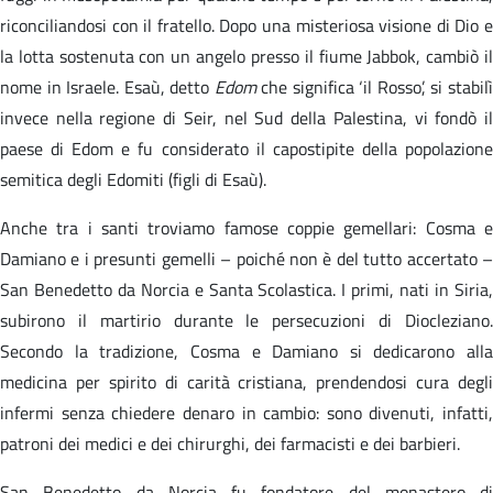
riconciliandosi con il fratello. Dopo una misteriosa visione di Dio e
la lotta sostenuta con un angelo presso il fiume Jabbok, cambiò il
nome in Israele. Esaù, detto
Edom
che significa ‘il Rosso’, si stabil
invece nella regione di Seir, nel Sud della Palestina, vi fondò il
paese di Edom e fu considerato il capostipite della popolazione
semitica degli Edomiti (figli di Esaù).
Anche tra i santi troviamo famose coppie gemellari: Cosma e
Damiano e i presunti gemelli – poiché non è del tutto accertato –
San Benedetto da Norcia e Santa Scolastica. I primi, nati in Siria,
subirono il martirio durante le persecuzioni di Diocleziano.
Secondo la tradizione, Cosma e Damiano si dedicarono alla
medicina per spirito di carità cristiana, prendendosi cura degli
infermi senza chiedere denaro in cambio: sono divenuti, infatti,
patroni dei medici e dei chirurghi, dei farmacisti e dei barbieri.
San Benedetto da Norcia fu fondatore del monastero di