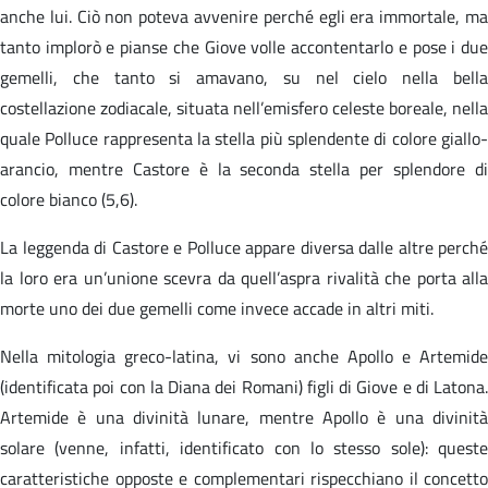
anche lui. Ciò non poteva avvenire perché egli era immortale, ma
tanto implorò e pianse che Giove volle accontentarlo e pose i due
gemelli, che tanto si amavano, su nel cielo nella bella
costellazione zodiacale, situata nell’emisfero celeste boreale, nella
quale Polluce rappresenta la stella più splendente di colore giallo-
arancio, mentre Castore è la seconda stella per splendore di
colore bianco (5,6).
La leggenda di Castore e Polluce appare diversa dalle altre perché
la loro era un’unione scevra da quell’aspra rivalità che porta alla
morte uno dei due gemelli come invece accade in altri miti.
Nella mitologia greco-latina, vi sono anche Apollo e Artemide
(identificata poi con la Diana dei Romani) figli di Giove e di Latona.
Artemide è una divinità lunare, mentre Apollo è una divinità
solare (venne, infatti, identificato con lo stesso sole): queste
caratteristiche opposte e complementari rispecchiano il concetto