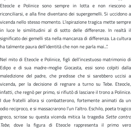
Eteocle e Polinice sono sempre in lotta e non riescono a
riconciliarsi, e alla fine diventano dei supergemelli. Si uccidono a
vicenda nello stesso momento. L’ispirazione tragica mette sempre
in luce le similitudini al di sotto delle differenze. In realtà il
significato dei gemelli sta nella mancanza di differenza. La cultura
ha talmente paura dell’identità che non ne parla mai...”.
Nel mito di Eteocle e Polinice, figli dell’incestuoso matrimonio di
Edipo e di sua madre-moglie Giocasta, essi sono colpiti dalla
maledizione del padre, che predisse che si sarebbero uccisi a
vicenda, per la decisione di regnare a turno su Tebe. Eteocle,
infatti, che regnò per primo, si rifiutò di lasciare il trono a Polinice.
I due fratelli allora si combatterono, fortemente animati da un
odio reciproco, e si massacrarono l’un l’altro. Eschilo, poeta tragico
greco, scrisse su questa vicenda mitica la tragedia
Sette contr
Tebe
, dove la figura di Eteocle rappresenta il primo vero