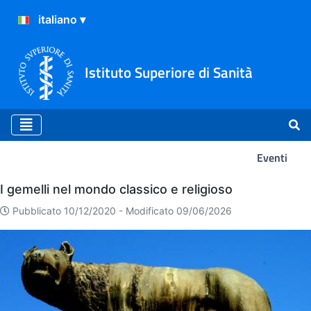
Istituto Superiore di Sanità
Eventi
Eventi
I gemelli nel mondo classico e religioso
Pubblicato 10/12/2020 -
Modificato 09/06/2026