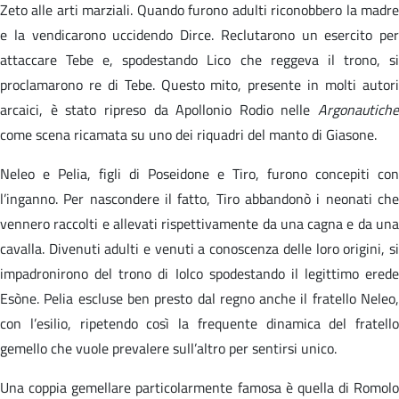
Zeto alle arti marziali. Quando furono adulti riconobbero la madre
e la vendicarono uccidendo Dirce. Reclutarono un esercito per
attaccare Tebe e, spodestando Lico che reggeva il trono, si
proclamarono re di Tebe. Questo mito, presente in molti autori
arcaici, è stato ripreso da Apollonio Rodio nelle
Argonautiche
come scena ricamata su uno dei riquadri del manto di Giasone.
Neleo e Pelia, figli di Poseidone e Tiro, furono concepiti con
l’inganno. Per nascondere il fatto, Tiro abbandonò i neonati che
vennero raccolti e allevati rispettivamente da una cagna e da una
cavalla. Divenuti adulti e venuti a conoscenza delle loro origini, si
impadronirono del trono di Iolco spodestando il legittimo erede
Esòne. Pelia escluse ben presto dal regno anche il fratello Neleo,
con l’esilio, ripetendo così la frequente dinamica del fratello
gemello che vuole prevalere sull’altro per sentirsi unico.
Una coppia gemellare particolarmente famosa è quella di Romolo