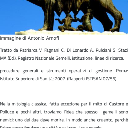
Immagine di Antonio Arnofi
Tratto da Patriarca V, Fagnani C, Di Lonardo A, Pulciani S, Stazi
MA (Ed.). Registro Nazionale Gemelli: istituzione, linee di ricerca,​
procedure generali e strumenti operativi di gestione. Roma:
Istituto Superiore di Sanità; 2007. (Rapporti ISTISAN 07/55).​
Nella mitologia classica, fatta eccezione per il mito di Castore e
Polluce e pochi altri, troviamo l’idea che spesso i gemelli sono
nemici: uno dei due deve morire, in modo anche cruento, perché
l’altro possa fondare una città o salvare il suo popolo.