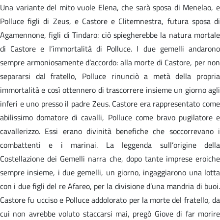
Una variante del mito vuole Elena, che sarà sposa di Menelao, e
Polluce figli di Zeus, e Castore e Clitemnestra, futura sposa di
Agamennone, figli di Tindaro: ciò spiegherebbe la natura mortale
di Castore e l’immortalità di Polluce. I due gemelli andarono
sempre armoniosamente d’accordo: alla morte di Castore, per non
separarsi dal fratello, Polluce rinunciò a metà della propria
immortalità e così ottennero di trascorrere insieme un giorno agli
inferi e uno presso il padre Zeus. Castore era rappresentato come
abilissimo domatore di cavalli, Polluce come bravo pugilatore e
cavallerizzo. Essi erano divinità benefiche che soccorrevano i
combattenti e i marinai. La leggenda sull’origine della
Costellazione dei Gemelli narra che, dopo tante imprese eroiche
sempre insieme, i due gemelli, un giorno, ingaggiarono una lotta
con i due figli del re Afareo, per la divisione d’una mandria di buoi.
Castore fu ucciso e Polluce addolorato per la morte del fratello, da
cui non avrebbe voluto staccarsi mai, pregò Giove di far morire