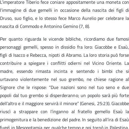
L’imperatore Tiberio fece coniare appositamente una moneta con
l’immagine di due gemelli in occasione della nascita dei figli di
Druso, suo figlio, e lo stesso fece Marco Aurelio per celebrare la
nascita di Commodo e Antonino Gemino (7, 8).
Per quanto riguarda le vicende bibliche, ricordiamo due famosi
personaggi gemelli, spesso in dissidio fra loro: Giacobbe e Esaù,
figli di Isacco e Rebecca, nipoti di Abramo. La loro storia può forse
contribuire a spiegare i conflitti odierni nel Vicino Oriente. La
madre, essendo rimasta incinta e sentendo i bimbi che si
urtavano violentemente nel suo grembo, ne chiese ragione al
Signore che le rispose: “Due nazioni sono nel tuo seno e due
popoli dal tuo grembo si disperderanno; un popolo sarà più forte
dell’altro e il maggiore servirà il minore” (Genesi, 25:23). Giacobbe
riuscì a strappare con l’inganno al fratello gemello Esaù la
primogenitura e la benedizione del padre. In seguito all’ira di Esaù
fuggì in Mesopotamia per qualche tempo e poi tornò in Palestina,