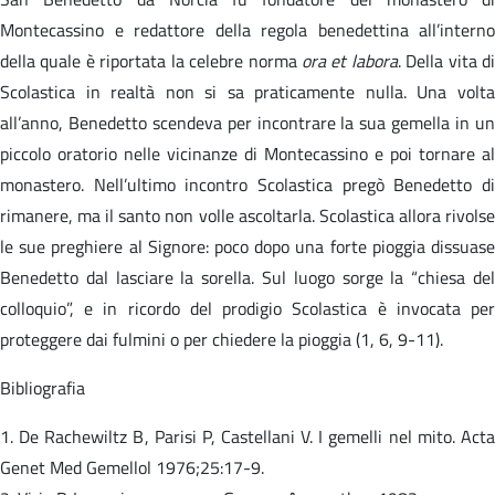
Montecassino e redattore della regola benedettina all’interno
della quale è riportata la celebre norma
ora et labora
. Della vita d
Scolastica in realtà non si sa praticamente nulla. Una volta
all’anno, Benedetto scendeva per incontrare la sua gemella in un
piccolo oratorio nelle vicinanze di Montecassino e poi tornare al
monastero. Nell’ultimo incontro Scolastica pregò Benedetto di
rimanere, ma il santo non volle ascoltarla. Scolastica allora rivolse
le sue preghiere al Signore: poco dopo una forte pioggia dissuase
Benedetto dal lasciare la sorella. Sul luogo sorge la “chiesa del
colloquio”, e in ricordo del prodigio Scolastica è invocata per
proteggere dai fulmini o per chiedere la pioggia (1, 6, 9-11).
Bibliografia
1. De Rachewiltz B, Parisi P, Castellani V. I gemelli nel mito. Acta
Genet Med Gemellol 1976;25:17-9.