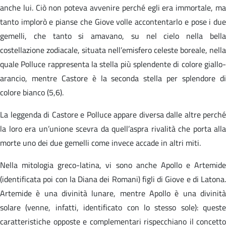
anche lui. Ciò non poteva avvenire perché egli era immortale, ma
tanto implorò e pianse che Giove volle accontentarlo e pose i due
gemelli, che tanto si amavano, su nel cielo nella bella
costellazione zodiacale, situata nell’emisfero celeste boreale, nella
quale Polluce rappresenta la stella più splendente di colore giallo-
arancio, mentre Castore è la seconda stella per splendore di
colore bianco (5,6).
La leggenda di Castore e Polluce appare diversa dalle altre perché
la loro era un’unione scevra da quell’aspra rivalità che porta alla
morte uno dei due gemelli come invece accade in altri miti.
Nella mitologia greco-latina, vi sono anche Apollo e Artemide
(identificata poi con la Diana dei Romani) figli di Giove e di Latona.
Artemide è una divinità lunare, mentre Apollo è una divinità
solare (venne, infatti, identificato con lo stesso sole): queste
caratteristiche opposte e complementari rispecchiano il concetto