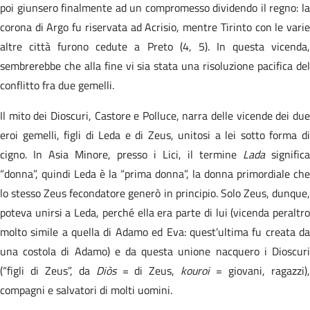
poi giunsero finalmente ad un compromesso dividendo il regno: la
corona di Argo fu riservata ad Acrisio, mentre Tirinto con le varie
altre città furono cedute a Preto (4, 5). In questa vicenda,
sembrerebbe che alla fine vi sia stata una risoluzione pacifica del
conflitto fra due gemelli.
Il mito dei Dioscuri, Castore e Polluce, narra delle vicende dei due
eroi gemelli, figli di Leda e di Zeus, unitosi a lei sotto forma di
cigno. In Asia Minore, presso i Lici, il termine
Lada
significa
“donna”, quindi Leda è la “prima donna”, la donna primordiale che
lo stesso Zeus fecondatore generò in principio. Solo Zeus, dunque,
poteva unirsi a Leda, perché ella era parte di lui (vicenda peraltro
molto simile a quella di Adamo ed Eva: quest’ultima fu creata da
una costola di Adamo) e da questa unione nacquero i Dioscuri
(“figli di Zeus”, da
Diòs
= di Zeus,
kouroi
= giovani, ragazzi)
compagni e salvatori di molti uomini.