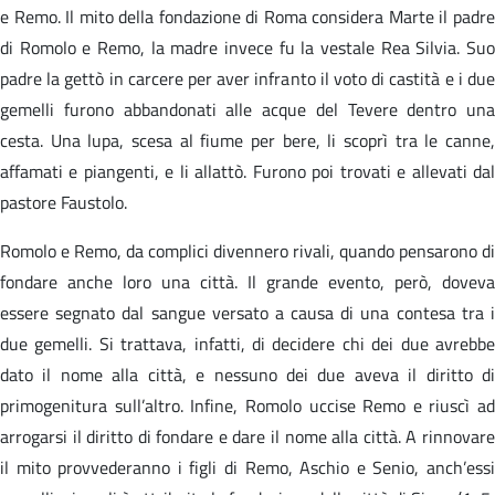
e Remo. Il mito della fondazione di Roma considera Marte il padre
di Romolo e Remo, la madre invece fu la vestale Rea Silvia. Suo
padre la gettò in carcere per aver infranto il voto di castità e i due
gemelli furono abbandonati alle acque del Tevere dentro una
cesta. Una lupa, scesa al fiume per bere, li scoprì tra le canne,
affamati e piangenti, e li allattò. Furono poi trovati e allevati dal
pastore Faustolo.
Romolo e Remo, da complici divennero rivali, quando pensarono di
fondare anche loro una città. Il grande evento, però, doveva
essere segnato dal sangue versato a causa di una contesa tra i
due gemelli. Si trattava, infatti, di decidere chi dei due avrebbe
dato il nome alla città, e nessuno dei due aveva il diritto di
primogenitura sull’altro. Infine, Romolo uccise Remo e riuscì ad
arrogarsi il diritto di fondare e dare il nome alla città. A rinnovare
il mito provvederanno i figli di Remo, Aschio e Senio, anch’essi