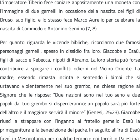
L’imperatore Tiberio fece coniare appositamente una moneta con
l’immagine di due gemelli in occasione della nascita dei figli di
Druso, suo figlio, e lo stesso fece Marco Aurelio per celebrare la
nascita di Commodo e Antonino Gemino (7, 8).
Per quanto riguarda le vicende bibliche, ricordiamo due famosi
personaggi gemelli, spesso in dissidio fra loro: Giacobbe e Esaù,
figli di Isacco e Rebecca, nipoti di Abramo. La loro storia può forse
contribuire a spiegare i conflitti odierni nel Vicino Oriente. La
madre, essendo rimasta incinta e sentendo i bimbi che si
urtavano violentemente nel suo grembo, ne chiese ragione al
Signore che le rispose: “Due nazioni sono nel tuo seno e due
popoli dal tuo grembo si disperderanno; un popolo sarà più forte
dell’altro e il maggiore servirà il minore” (Genesi, 25:23). Giacobbe
riuscì a strappare con l’inganno al fratello gemello Esaù la
primogenitura e la benedizione del padre. In seguito all’ira di Esaù
fuggì in Mesopotamia per qualche tempo e poi tornò in Palestina,