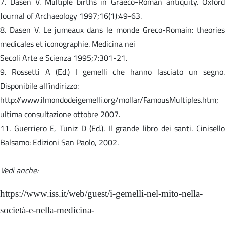
7. Dasen V. Multiple births in Graeco-Roman antiquity. Oxford
Journal of Archaeology 1997;16(1):49-63.
8. Dasen V. Le jumeaux dans le monde Greco-Romain: theories
medicales et iconographie. Medicina nei
Secoli Arte e Scienza 1995;7:301-21.
9. Rossetti A (Ed.) I gemelli che hanno lasciato un segno.
Disponibile all’indirizzo:
http://www.ilmondodeigemelli.org/mollar/FamousMultiples.htm;
ultima consultazione ottobre 2007.
11. Guerriero E, Tuniz D (Ed.). Il grande libro dei santi. Cinisello
Balsamo: Edizioni San Paolo, 2002.
Vedi anche:
https://www.iss.it/web/guest/i-gemelli-nel-mito-nella-
società-e-nella-medicina-