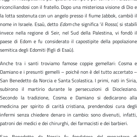
riconciliandosi con il fratello. Dopo una misteriosa visione di Dio e
la lotta sostenuta con un angelo presso il fiume Jabbok, cambiò il
nome in Israele. Esaù, detto
Edom
che significa ‘il Rosso’, si stabil
invece nella regione di Seir, nel Sud della Palestina, vi fondò il
paese di Edom e fu considerato il capostipite della popolazione
semitica degli Edomiti (figli di Esaù).
Anche tra i santi troviamo famose coppie gemellari: Cosma e
Damiano e i presunti gemelli – poiché non è del tutto accertato –
San Benedetto da Norcia e Santa Scolastica. I primi, nati in Siria,
subirono il martirio durante le persecuzioni di Diocleziano.
Secondo la tradizione, Cosma e Damiano si dedicarono alla
medicina per spirito di carità cristiana, prendendosi cura degli
infermi senza chiedere denaro in cambio: sono divenuti, infatti,
patroni dei medici e dei chirurghi, dei farmacisti e dei barbieri.
San Benedetto da Norcia fu fondatore del monastero di