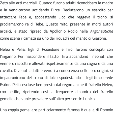
Zeto alle arti marziali. Quando furono adulti riconobbero la madre
e la vendicarono uccidendo Dirce. Reclutarono un esercito per
attaccare Tebe e, spodestando Lico che reggeva il trono, si
proclamarono re di Tebe. Questo mito, presente in molti autori
arcaici, è stato ripreso da Apollonio Rodio nelle
Argonautiche
come scena ricamata su uno dei riquadri del manto di Giasone.
Neleo e Pelia, figli di Poseidone e Tiro, furono concepiti con
l’inganno. Per nascondere il fatto, Tiro abbandonò i neonati che
vennero raccolti e allevati rispettivamente da una cagna e da una
cavalla. Divenuti adulti e venuti a conoscenza delle loro origini, si
impadronirono del trono di Iolco spodestando il legittimo erede
Esòne. Pelia escluse ben presto dal regno anche il fratello Neleo,
con l’esilio, ripetendo così la frequente dinamica del fratello
gemello che vuole prevalere sull’altro per sentirsi unico.
Una coppia gemellare particolarmente famosa è quella di Romolo