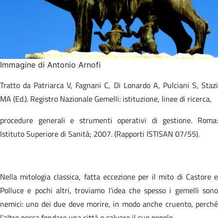
Immagine di Antonio Arnofi
Tratto da Patriarca V, Fagnani C, Di Lonardo A, Pulciani S, Stazi
MA (Ed.). Registro Nazionale Gemelli: istituzione, linee di ricerca,​
procedure generali e strumenti operativi di gestione. Roma:
Istituto Superiore di Sanità; 2007. (Rapporti ISTISAN 07/55).​
Nella mitologia classica, fatta eccezione per il mito di Castore e
Polluce e pochi altri, troviamo l’idea che spesso i gemelli sono
nemici: uno dei due deve morire, in modo anche cruento, perché
l’altro possa fondare una città o salvare il suo popolo.