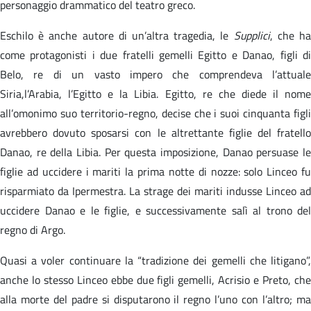
personaggio drammatico del teatro greco.
Eschilo è anche autore di un’altra tragedia, le
Supplici
, che h
come protagonisti i due fratelli gemelli Egitto e Danao, figli di
Belo, re di un vasto impero che comprendeva l’attuale
Siria,l’Arabia, l’Egitto e la Libia. Egitto, re che diede il nome
all’omonimo suo territorio-regno, decise che i suoi cinquanta figli
avrebbero dovuto sposarsi con le altrettante figlie del fratello
Danao, re della Libia. Per questa imposizione, Danao persuase le
figlie ad uccidere i mariti la prima notte di nozze: solo Linceo fu
risparmiato da Ipermestra. La strage dei mariti indusse Linceo ad
uccidere Danao e le figlie, e successivamente salì al trono del
regno di Argo.
Quasi a voler continuare la “tradizione dei gemelli che litigano”,
anche lo stesso Linceo ebbe due figli gemelli, Acrisio e Preto, che
alla morte del padre si disputarono il regno l’uno con l’altro; ma