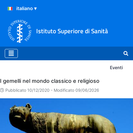
Istituto Superiore di Sanità
Eventi
Eventi
I gemelli nel mondo classico e religioso
Pubblicato 10/12/2020 -
Modificato 09/06/2026