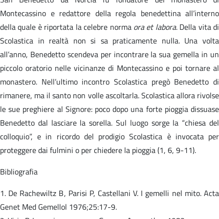
Montecassino e redattore della regola benedettina all’interno
della quale è riportata la celebre norma
ora et labora
. Della vita d
Scolastica in realtà non si sa praticamente nulla. Una volta
all’anno, Benedetto scendeva per incontrare la sua gemella in un
piccolo oratorio nelle vicinanze di Montecassino e poi tornare al
monastero. Nell’ultimo incontro Scolastica pregò Benedetto di
rimanere, ma il santo non volle ascoltarla. Scolastica allora rivolse
le sue preghiere al Signore: poco dopo una forte pioggia dissuase
Benedetto dal lasciare la sorella. Sul luogo sorge la “chiesa del
colloquio”, e in ricordo del prodigio Scolastica è invocata per
proteggere dai fulmini o per chiedere la pioggia (1, 6, 9-11).
Bibliografia
1. De Rachewiltz B, Parisi P, Castellani V. I gemelli nel mito. Acta
Genet Med Gemellol 1976;25:17-9.