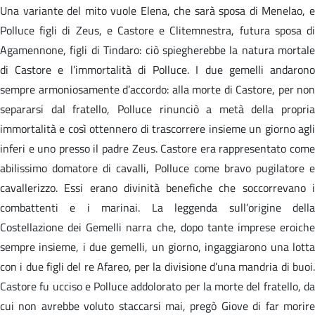
Una variante del mito vuole Elena, che sarà sposa di Menelao, e
Polluce figli di Zeus, e Castore e Clitemnestra, futura sposa di
Agamennone, figli di Tindaro: ciò spiegherebbe la natura mortale
di Castore e l’immortalità di Polluce. I due gemelli andarono
sempre armoniosamente d’accordo: alla morte di Castore, per non
separarsi dal fratello, Polluce rinunciò a metà della propria
immortalità e così ottennero di trascorrere insieme un giorno agli
inferi e uno presso il padre Zeus. Castore era rappresentato come
abilissimo domatore di cavalli, Polluce come bravo pugilatore e
cavallerizzo. Essi erano divinità benefiche che soccorrevano i
combattenti e i marinai. La leggenda sull’origine della
Costellazione dei Gemelli narra che, dopo tante imprese eroiche
sempre insieme, i due gemelli, un giorno, ingaggiarono una lotta
con i due figli del re Afareo, per la divisione d’una mandria di buoi.
Castore fu ucciso e Polluce addolorato per la morte del fratello, da
cui non avrebbe voluto staccarsi mai, pregò Giove di far morire