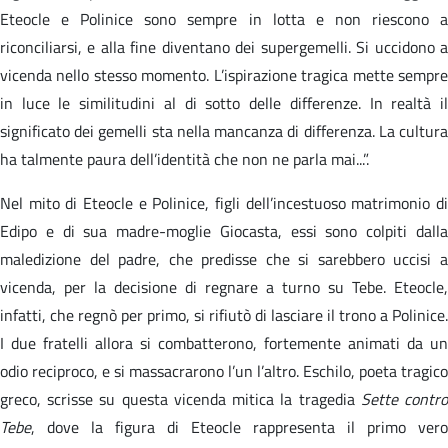
Eteocle e Polinice sono sempre in lotta e non riescono a
riconciliarsi, e alla fine diventano dei supergemelli. Si uccidono a
vicenda nello stesso momento. L’ispirazione tragica mette sempre
in luce le similitudini al di sotto delle differenze. In realtà il
significato dei gemelli sta nella mancanza di differenza. La cultura
ha talmente paura dell’identità che non ne parla mai...”.
Nel mito di Eteocle e Polinice, figli dell’incestuoso matrimonio di
Edipo e di sua madre-moglie Giocasta, essi sono colpiti dalla
maledizione del padre, che predisse che si sarebbero uccisi a
vicenda, per la decisione di regnare a turno su Tebe. Eteocle,
infatti, che regnò per primo, si rifiutò di lasciare il trono a Polinice.
I due fratelli allora si combatterono, fortemente animati da un
odio reciproco, e si massacrarono l’un l’altro. Eschilo, poeta tragico
greco, scrisse su questa vicenda mitica la tragedia
Sette contr
Tebe
, dove la figura di Eteocle rappresenta il primo vero