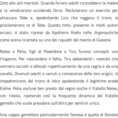
Zeto alle arti marziali. Quando furono adulti riconobbero la madre
e la vendicarono uccidendo Dirce. Reclutarono un esercito per
attaccare Tebe e, spodestando Lico che reggeva il trono, si
proclamarono re di Tebe. Questo mito, presente in molti autori
arcaici, è stato ripreso da Apollonio Rodio nelle
Argonautiche
come scena ricamata su uno dei riquadri del manto di Giasone.
Neleo e Pelia, figli di Poseidone e Tiro, furono concepiti con
l’inganno. Per nascondere il fatto, Tiro abbandonò i neonati che
vennero raccolti e allevati rispettivamente da una cagna e da una
cavalla. Divenuti adulti e venuti a conoscenza delle loro origini, si
impadronirono del trono di Iolco spodestando il legittimo erede
Esòne. Pelia escluse ben presto dal regno anche il fratello Neleo,
con l’esilio, ripetendo così la frequente dinamica del fratello
gemello che vuole prevalere sull’altro per sentirsi unico.
Una coppia gemellare particolarmente famosa è quella di Romolo