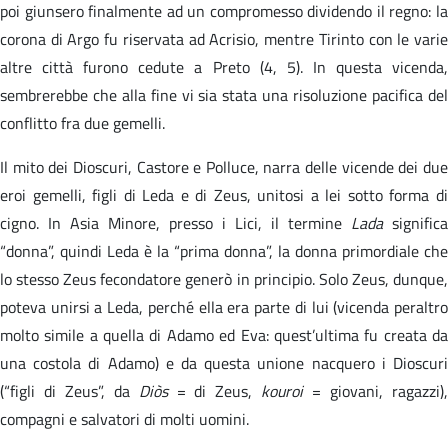
poi giunsero finalmente ad un compromesso dividendo il regno: la
corona di Argo fu riservata ad Acrisio, mentre Tirinto con le varie
altre città furono cedute a Preto (4, 5). In questa vicenda,
sembrerebbe che alla fine vi sia stata una risoluzione pacifica del
conflitto fra due gemelli.
Il mito dei Dioscuri, Castore e Polluce, narra delle vicende dei due
eroi gemelli, figli di Leda e di Zeus, unitosi a lei sotto forma di
cigno. In Asia Minore, presso i Lici, il termine
Lada
significa
“donna”, quindi Leda è la “prima donna”, la donna primordiale che
lo stesso Zeus fecondatore generò in principio. Solo Zeus, dunque,
poteva unirsi a Leda, perché ella era parte di lui (vicenda peraltro
molto simile a quella di Adamo ed Eva: quest’ultima fu creata da
una costola di Adamo) e da questa unione nacquero i Dioscuri
(“figli di Zeus”, da
Diòs
= di Zeus,
kouroi
= giovani, ragazzi)
compagni e salvatori di molti uomini.