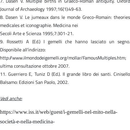
7. Dasen V. Multiple births in Graeco-Roman antiquity. Oxford
Journal of Archaeology 1997;16(1):49-63.
8. Dasen V. Le jumeaux dans le monde Greco-Romain: theories
medicales et iconographie. Medicina nei
Secoli Arte e Scienza 1995;7:301-21.
9. Rossetti A (Ed.) I gemelli che hanno lasciato un segno.
Disponibile all’indirizzo:
http://www.ilmondodeigemelli.org/mollar/FamousMultiples.htm;
ultima consultazione ottobre 2007.
11. Guerriero E, Tuniz D (Ed.). Il grande libro dei santi. Cinisello
Balsamo: Edizioni San Paolo, 2002.
Vedi anche:
https://www.iss.it/web/guest/i-gemelli-nel-mito-nella-
società-e-nella-medicina-