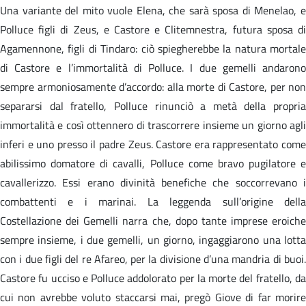
Una variante del mito vuole Elena, che sarà sposa di Menelao, e
Polluce figli di Zeus, e Castore e Clitemnestra, futura sposa di
Agamennone, figli di Tindaro: ciò spiegherebbe la natura mortale
di Castore e l’immortalità di Polluce. I due gemelli andarono
sempre armoniosamente d’accordo: alla morte di Castore, per non
separarsi dal fratello, Polluce rinunciò a metà della propria
immortalità e così ottennero di trascorrere insieme un giorno agli
inferi e uno presso il padre Zeus. Castore era rappresentato come
abilissimo domatore di cavalli, Polluce come bravo pugilatore e
cavallerizzo. Essi erano divinità benefiche che soccorrevano i
combattenti e i marinai. La leggenda sull’origine della
Costellazione dei Gemelli narra che, dopo tante imprese eroiche
sempre insieme, i due gemelli, un giorno, ingaggiarono una lotta
con i due figli del re Afareo, per la divisione d’una mandria di buoi.
Castore fu ucciso e Polluce addolorato per la morte del fratello, da
cui non avrebbe voluto staccarsi mai, pregò Giove di far morire