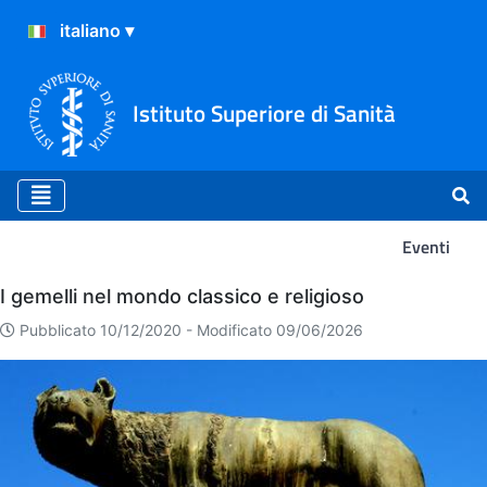
Istituto Superiore di Sanità
Eventi
Eventi
I gemelli nel mondo classico e religioso
Pubblicato 10/12/2020 -
Modificato 09/06/2026