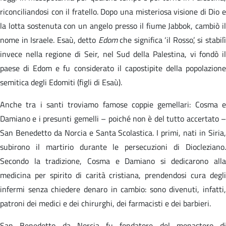
riconciliandosi con il fratello. Dopo una misteriosa visione di Dio e
la lotta sostenuta con un angelo presso il fiume Jabbok, cambiò il
nome in Israele. Esaù, detto
Edom
che significa ‘il Rosso’, si stabil
invece nella regione di Seir, nel Sud della Palestina, vi fondò il
paese di Edom e fu considerato il capostipite della popolazione
semitica degli Edomiti (figli di Esaù).
Anche tra i santi troviamo famose coppie gemellari: Cosma e
Damiano e i presunti gemelli – poiché non è del tutto accertato –
San Benedetto da Norcia e Santa Scolastica. I primi, nati in Siria,
subirono il martirio durante le persecuzioni di Diocleziano.
Secondo la tradizione, Cosma e Damiano si dedicarono alla
medicina per spirito di carità cristiana, prendendosi cura degli
infermi senza chiedere denaro in cambio: sono divenuti, infatti,
patroni dei medici e dei chirurghi, dei farmacisti e dei barbieri.
San Benedetto da Norcia fu fondatore del monastero di