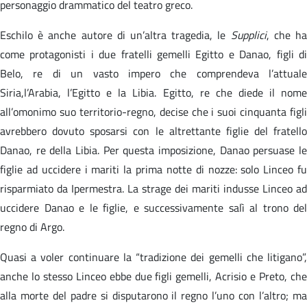
personaggio drammatico del teatro greco.
Eschilo è anche autore di un’altra tragedia, le
Supplici
, che h
come protagonisti i due fratelli gemelli Egitto e Danao, figli di
Belo, re di un vasto impero che comprendeva l’attuale
Siria,l’Arabia, l’Egitto e la Libia. Egitto, re che diede il nome
all’omonimo suo territorio-regno, decise che i suoi cinquanta figli
avrebbero dovuto sposarsi con le altrettante figlie del fratello
Danao, re della Libia. Per questa imposizione, Danao persuase le
figlie ad uccidere i mariti la prima notte di nozze: solo Linceo fu
risparmiato da Ipermestra. La strage dei mariti indusse Linceo ad
uccidere Danao e le figlie, e successivamente salì al trono del
regno di Argo.
Quasi a voler continuare la “tradizione dei gemelli che litigano”,
anche lo stesso Linceo ebbe due figli gemelli, Acrisio e Preto, che
alla morte del padre si disputarono il regno l’uno con l’altro; ma