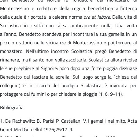
Montecassino e redattore della regola benedettina all’interno
della quale è riportata la celebre norma
ora et labora
. Della vita d
Scolastica in realtà non si sa praticamente nulla. Una volta
all’anno, Benedetto scendeva per incontrare la sua gemella in un
piccolo oratorio nelle vicinanze di Montecassino e poi tornare al
monastero. Nell’ultimo incontro Scolastica pregò Benedetto di
rimanere, ma il santo non volle ascoltarla. Scolastica allora rivolse
le sue preghiere al Signore: poco dopo una forte pioggia dissuase
Benedetto dal lasciare la sorella. Sul luogo sorge la “chiesa del
colloquio”, e in ricordo del prodigio Scolastica è invocata per
proteggere dai fulmini o per chiedere la pioggia (1, 6, 9-11).
Bibliografia
1. De Rachewiltz B, Parisi P, Castellani V. I gemelli nel mito. Acta
Genet Med Gemellol 1976;25:17-9.