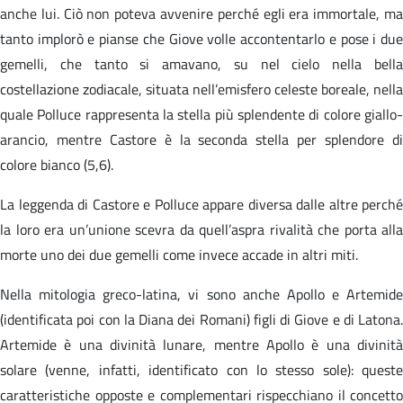
anche lui. Ciò non poteva avvenire perché egli era immortale, ma
tanto implorò e pianse che Giove volle accontentarlo e pose i due
gemelli, che tanto si amavano, su nel cielo nella bella
costellazione zodiacale, situata nell’emisfero celeste boreale, nella
quale Polluce rappresenta la stella più splendente di colore giallo-
arancio, mentre Castore è la seconda stella per splendore di
colore bianco (5,6).
La leggenda di Castore e Polluce appare diversa dalle altre perché
la loro era un’unione scevra da quell’aspra rivalità che porta alla
morte uno dei due gemelli come invece accade in altri miti.
Nella mitologia greco-latina, vi sono anche Apollo e Artemide
(identificata poi con la Diana dei Romani) figli di Giove e di Latona.
Artemide è una divinità lunare, mentre Apollo è una divinità
solare (venne, infatti, identificato con lo stesso sole): queste
caratteristiche opposte e complementari rispecchiano il concetto