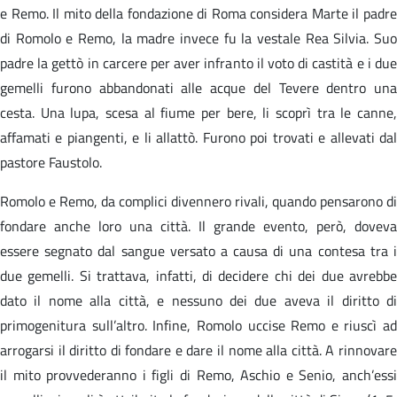
e Remo. Il mito della fondazione di Roma considera Marte il padre
di Romolo e Remo, la madre invece fu la vestale Rea Silvia. Suo
padre la gettò in carcere per aver infranto il voto di castità e i due
gemelli furono abbandonati alle acque del Tevere dentro una
cesta. Una lupa, scesa al fiume per bere, li scoprì tra le canne,
affamati e piangenti, e li allattò. Furono poi trovati e allevati dal
pastore Faustolo.
Romolo e Remo, da complici divennero rivali, quando pensarono di
fondare anche loro una città. Il grande evento, però, doveva
essere segnato dal sangue versato a causa di una contesa tra i
due gemelli. Si trattava, infatti, di decidere chi dei due avrebbe
dato il nome alla città, e nessuno dei due aveva il diritto di
primogenitura sull’altro. Infine, Romolo uccise Remo e riuscì ad
arrogarsi il diritto di fondare e dare il nome alla città. A rinnovare
il mito provvederanno i figli di Remo, Aschio e Senio, anch’essi