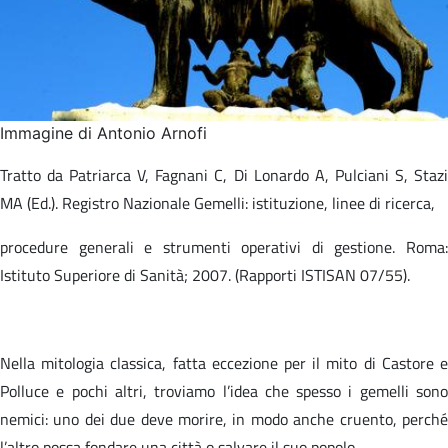
Immagine di Antonio Arnofi
Tratto da Patriarca V, Fagnani C, Di Lonardo A, Pulciani S, Stazi
MA (Ed.). Registro Nazionale Gemelli: istituzione, linee di ricerca,​
procedure generali e strumenti operativi di gestione. Roma:
Istituto Superiore di Sanità; 2007. (Rapporti ISTISAN 07/55).​
Nella mitologia classica, fatta eccezione per il mito di Castore e
Polluce e pochi altri, troviamo l’idea che spesso i gemelli sono
nemici: uno dei due deve morire, in modo anche cruento, perché
l’altro possa fondare una città o salvare il suo popolo.