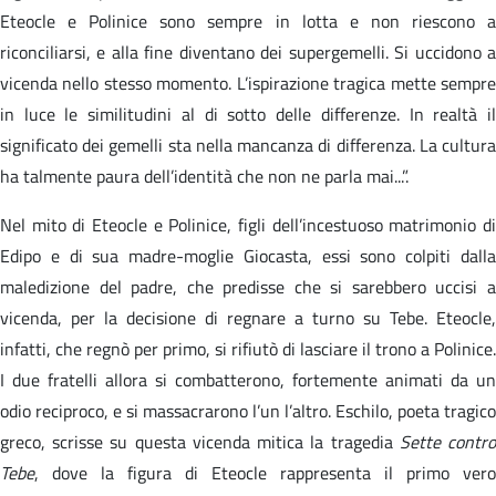
Eteocle e Polinice sono sempre in lotta e non riescono a
riconciliarsi, e alla fine diventano dei supergemelli. Si uccidono a
vicenda nello stesso momento. L’ispirazione tragica mette sempre
in luce le similitudini al di sotto delle differenze. In realtà il
significato dei gemelli sta nella mancanza di differenza. La cultura
ha talmente paura dell’identità che non ne parla mai...”.
Nel mito di Eteocle e Polinice, figli dell’incestuoso matrimonio di
Edipo e di sua madre-moglie Giocasta, essi sono colpiti dalla
maledizione del padre, che predisse che si sarebbero uccisi a
vicenda, per la decisione di regnare a turno su Tebe. Eteocle,
infatti, che regnò per primo, si rifiutò di lasciare il trono a Polinice.
I due fratelli allora si combatterono, fortemente animati da un
odio reciproco, e si massacrarono l’un l’altro. Eschilo, poeta tragico
greco, scrisse su questa vicenda mitica la tragedia
Sette contr
Tebe
, dove la figura di Eteocle rappresenta il primo vero