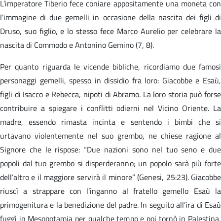
L’imperatore Tiberio fece coniare appositamente una moneta con
l’immagine di due gemelli in occasione della nascita dei figli di
Druso, suo figlio, e lo stesso fece Marco Aurelio per celebrare la
nascita di Commodo e Antonino Gemino (7, 8).
Per quanto riguarda le vicende bibliche, ricordiamo due famosi
personaggi gemelli, spesso in dissidio fra loro: Giacobbe e Esaù,
figli di Isacco e Rebecca, nipoti di Abramo. La loro storia può forse
contribuire a spiegare i conflitti odierni nel Vicino Oriente. La
madre, essendo rimasta incinta e sentendo i bimbi che si
urtavano violentemente nel suo grembo, ne chiese ragione al
Signore che le rispose: “Due nazioni sono nel tuo seno e due
popoli dal tuo grembo si disperderanno; un popolo sarà più forte
dell’altro e il maggiore servirà il minore” (Genesi, 25:23). Giacobbe
riuscì a strappare con l’inganno al fratello gemello Esaù la
primogenitura e la benedizione del padre. In seguito all’ira di Esaù
fuggì in Mesopotamia per qualche tempo e poi tornò in Palestina,