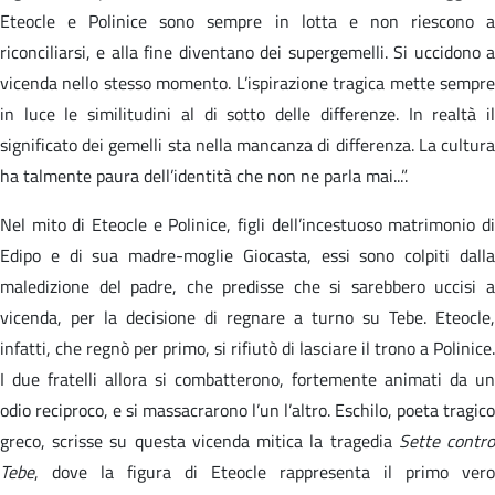
Eteocle e Polinice sono sempre in lotta e non riescono a
riconciliarsi, e alla fine diventano dei supergemelli. Si uccidono a
vicenda nello stesso momento. L’ispirazione tragica mette sempre
in luce le similitudini al di sotto delle differenze. In realtà il
significato dei gemelli sta nella mancanza di differenza. La cultura
ha talmente paura dell’identità che non ne parla mai...”.
Nel mito di Eteocle e Polinice, figli dell’incestuoso matrimonio di
Edipo e di sua madre-moglie Giocasta, essi sono colpiti dalla
maledizione del padre, che predisse che si sarebbero uccisi a
vicenda, per la decisione di regnare a turno su Tebe. Eteocle,
infatti, che regnò per primo, si rifiutò di lasciare il trono a Polinice.
I due fratelli allora si combatterono, fortemente animati da un
odio reciproco, e si massacrarono l’un l’altro. Eschilo, poeta tragico
greco, scrisse su questa vicenda mitica la tragedia
Sette contr
Tebe
, dove la figura di Eteocle rappresenta il primo vero