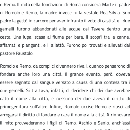
e Remo. Il mito della fondazione di Roma considera Marte il padre
di Romolo e Remo, la madre invece fu la vestale Rea Silvia. Suo
padre la gettò in carcere per aver infranto il voto di castità e i due
gemelli furono abbandonati alle acque del Tevere dentro una
cesta. Una lupa, scesa al fiume per bere, li scoprì tra le canne,
affamati e piangenti, e li allattò. Furono poi trovati e allevati dal
pastore Faustolo.
Romolo e Remo, da complici divennero rivali, quando pensarono di
fondare anche loro una città. Il grande evento, però, doveva
essere segnato dal sangue versato a causa di una contesa tra i
due gemelli. Si trattava, infatti, di decidere chi dei due avrebbe
dato il nome alla città, e nessuno dei due aveva il diritto di
primogenitura sull’altro. Infine, Romolo uccise Remo e riuscì ad
arrogarsi il diritto di fondare e dare il nome alla città. A rinnovare
il mito provvederanno i figli di Remo, Aschio e Senio, anch’essi