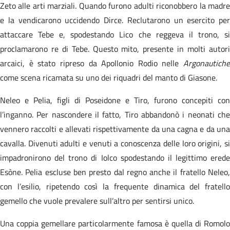
Zeto alle arti marziali. Quando furono adulti riconobbero la madre
e la vendicarono uccidendo Dirce. Reclutarono un esercito per
attaccare Tebe e, spodestando Lico che reggeva il trono, si
proclamarono re di Tebe. Questo mito, presente in molti autori
arcaici, è stato ripreso da Apollonio Rodio nelle
Argonautiche
come scena ricamata su uno dei riquadri del manto di Giasone.
Neleo e Pelia, figli di Poseidone e Tiro, furono concepiti con
l’inganno. Per nascondere il fatto, Tiro abbandonò i neonati che
vennero raccolti e allevati rispettivamente da una cagna e da una
cavalla. Divenuti adulti e venuti a conoscenza delle loro origini, si
impadronirono del trono di Iolco spodestando il legittimo erede
Esòne. Pelia escluse ben presto dal regno anche il fratello Neleo,
con l’esilio, ripetendo così la frequente dinamica del fratello
gemello che vuole prevalere sull’altro per sentirsi unico.
Una coppia gemellare particolarmente famosa è quella di Romolo