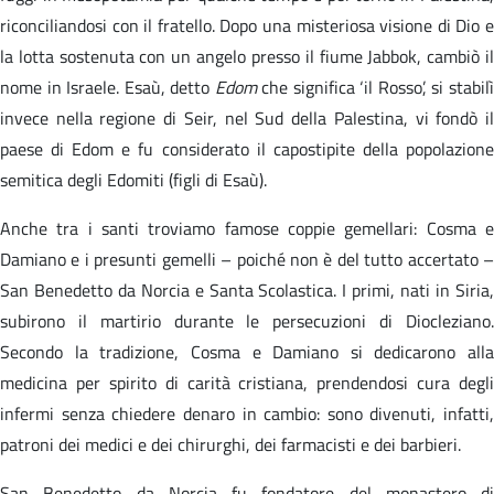
riconciliandosi con il fratello. Dopo una misteriosa visione di Dio e
la lotta sostenuta con un angelo presso il fiume Jabbok, cambiò il
nome in Israele. Esaù, detto
Edom
che significa ‘il Rosso’, si stabil
invece nella regione di Seir, nel Sud della Palestina, vi fondò il
paese di Edom e fu considerato il capostipite della popolazione
semitica degli Edomiti (figli di Esaù).
Anche tra i santi troviamo famose coppie gemellari: Cosma e
Damiano e i presunti gemelli – poiché non è del tutto accertato –
San Benedetto da Norcia e Santa Scolastica. I primi, nati in Siria,
subirono il martirio durante le persecuzioni di Diocleziano.
Secondo la tradizione, Cosma e Damiano si dedicarono alla
medicina per spirito di carità cristiana, prendendosi cura degli
infermi senza chiedere denaro in cambio: sono divenuti, infatti,
patroni dei medici e dei chirurghi, dei farmacisti e dei barbieri.
San Benedetto da Norcia fu fondatore del monastero di