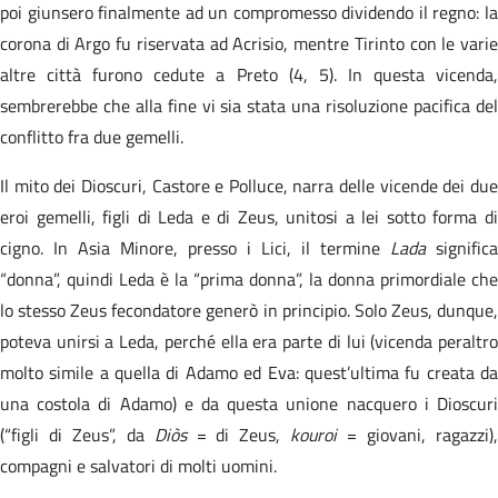
poi giunsero finalmente ad un compromesso dividendo il regno: la
corona di Argo fu riservata ad Acrisio, mentre Tirinto con le varie
altre città furono cedute a Preto (4, 5). In questa vicenda,
sembrerebbe che alla fine vi sia stata una risoluzione pacifica del
conflitto fra due gemelli.
Il mito dei Dioscuri, Castore e Polluce, narra delle vicende dei due
eroi gemelli, figli di Leda e di Zeus, unitosi a lei sotto forma di
cigno. In Asia Minore, presso i Lici, il termine
Lada
significa
“donna”, quindi Leda è la “prima donna”, la donna primordiale che
lo stesso Zeus fecondatore generò in principio. Solo Zeus, dunque,
poteva unirsi a Leda, perché ella era parte di lui (vicenda peraltro
molto simile a quella di Adamo ed Eva: quest’ultima fu creata da
una costola di Adamo) e da questa unione nacquero i Dioscuri
(“figli di Zeus”, da
Diòs
= di Zeus,
kouroi
= giovani, ragazzi)
compagni e salvatori di molti uomini.