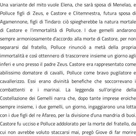
Una variante del mito vuole Elena, che sarà sposa di Menelao, e
Polluce figli di Zeus, e Castore e Clitemnestra, futura sposa di
Agamennone, figli di Tindaro: ciò spiegherebbe la natura mortale
di Castore e l’immortalità di Polluce. I due gemelli andarono
sempre armoniosamente d’accordo: alla morte di Castore, per non
separarsi dal fratello, Polluce rinunciò a metà della propria
immortalità e così ottennero di trascorrere insieme un giorno agli
inferi e uno presso il padre Zeus. Castore era rappresentato come
abilissimo domatore di cavalli, Polluce come bravo pugilatore e
cavallerizzo. Essi erano divinità benefiche che soccorrevano i
combattenti e i marinai. La leggenda sull’origine della
Costellazione dei Gemelli narra che, dopo tante imprese eroiche
sempre insieme, i due gemelli, un giorno, ingaggiarono una lotta
con i due figli del re Afareo, per la divisione d’una mandria di buoi.
Castore fu ucciso e Polluce addolorato per la morte del fratello, da
cui non avrebbe voluto staccarsi mai, pregò Giove di far morire