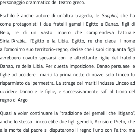
personaggio drammatico del teatro greco.
Eschilo è anche autore di un’altra tragedia, le
Supplici
, che h
come protagonisti i due fratelli gemelli Egitto e Danao, figli di
Belo, re di un vasto impero che comprendeva l’attuale
Siria,l’Arabia, l’Egitto e la Libia. Egitto, re che diede il nome
all’omonimo suo territorio-regno, decise che i suoi cinquanta figli
avrebbero dovuto sposarsi con le altrettante figlie del fratello
Danao, re della Libia. Per questa imposizione, Danao persuase le
figlie ad uccidere i mariti la prima notte di nozze: solo Linceo fu
risparmiato da Ipermestra. La strage dei mariti indusse Linceo ad
uccidere Danao e le figlie, e successivamente salì al trono del
regno di Argo.
Quasi a voler continuare la “tradizione dei gemelli che litigano”,
anche lo stesso Linceo ebbe due figli gemelli, Acrisio e Preto, che
alla morte del padre si disputarono il regno l’uno con l’altro; ma