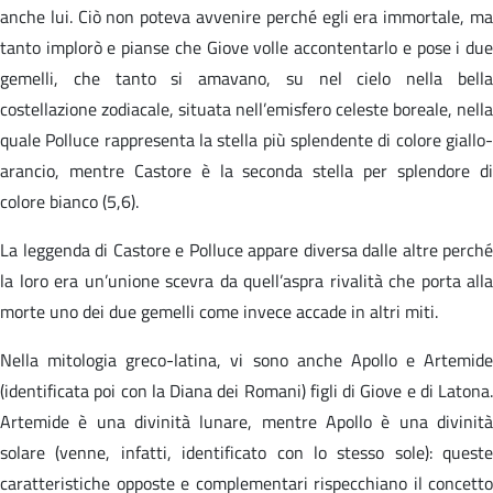
anche lui. Ciò non poteva avvenire perché egli era immortale, ma
tanto implorò e pianse che Giove volle accontentarlo e pose i due
gemelli, che tanto si amavano, su nel cielo nella bella
costellazione zodiacale, situata nell’emisfero celeste boreale, nella
quale Polluce rappresenta la stella più splendente di colore giallo-
arancio, mentre Castore è la seconda stella per splendore di
colore bianco (5,6).
La leggenda di Castore e Polluce appare diversa dalle altre perché
la loro era un’unione scevra da quell’aspra rivalità che porta alla
morte uno dei due gemelli come invece accade in altri miti.
Nella mitologia greco-latina, vi sono anche Apollo e Artemide
(identificata poi con la Diana dei Romani) figli di Giove e di Latona.
Artemide è una divinità lunare, mentre Apollo è una divinità
solare (venne, infatti, identificato con lo stesso sole): queste
caratteristiche opposte e complementari rispecchiano il concetto