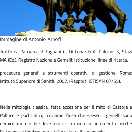
Immagine di Antonio Arnofi
Tratto da Patriarca V, Fagnani C, Di Lonardo A, Pulciani S, Stazi
MA (Ed.). Registro Nazionale Gemelli: istituzione, linee di ricerca,​
procedure generali e strumenti operativi di gestione. Roma:
Istituto Superiore di Sanità; 2007. (Rapporti ISTISAN 07/55).​
Nella mitologia classica, fatta eccezione per il mito di Castore e
Polluce e pochi altri, troviamo l’idea che spesso i gemelli sono
nemici: uno dei due deve morire, in modo anche cruento, perché
l’altro possa fondare una città o salvare il suo popolo.