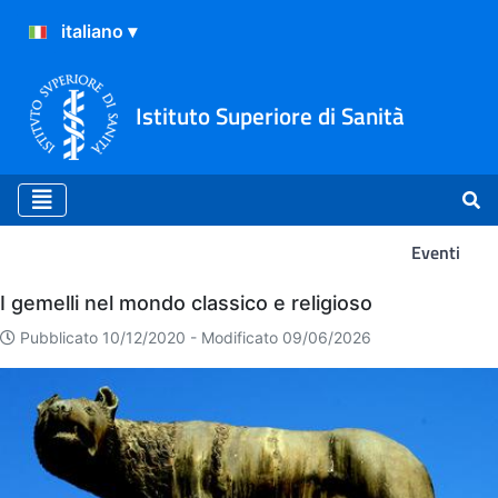
Istituto Superiore di Sanità
Eventi
Eventi
I gemelli nel mondo classico e religioso
Pubblicato 10/12/2020 -
Modificato 09/06/2026