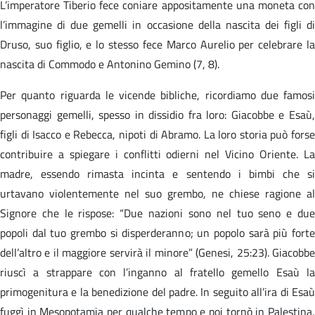
L’imperatore Tiberio fece coniare appositamente una moneta con
l’immagine di due gemelli in occasione della nascita dei figli di
Druso, suo figlio, e lo stesso fece Marco Aurelio per celebrare la
nascita di Commodo e Antonino Gemino (7, 8).
Per quanto riguarda le vicende bibliche, ricordiamo due famosi
personaggi gemelli, spesso in dissidio fra loro: Giacobbe e Esaù,
figli di Isacco e Rebecca, nipoti di Abramo. La loro storia può forse
contribuire a spiegare i conflitti odierni nel Vicino Oriente. La
madre, essendo rimasta incinta e sentendo i bimbi che si
urtavano violentemente nel suo grembo, ne chiese ragione al
Signore che le rispose: “Due nazioni sono nel tuo seno e due
popoli dal tuo grembo si disperderanno; un popolo sarà più forte
dell’altro e il maggiore servirà il minore” (Genesi, 25:23). Giacobbe
riuscì a strappare con l’inganno al fratello gemello Esaù la
primogenitura e la benedizione del padre. In seguito all’ira di Esaù
fuggì in Mesopotamia per qualche tempo e poi tornò in Palestina,