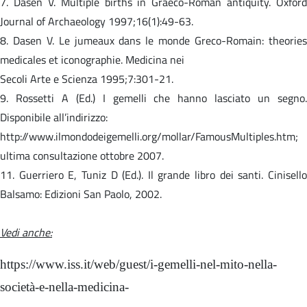
7. Dasen V. Multiple births in Graeco-Roman antiquity. Oxford
Journal of Archaeology 1997;16(1):49-63.
8. Dasen V. Le jumeaux dans le monde Greco-Romain: theories
medicales et iconographie. Medicina nei
Secoli Arte e Scienza 1995;7:301-21.
9. Rossetti A (Ed.) I gemelli che hanno lasciato un segno.
Disponibile all’indirizzo:
http://www.ilmondodeigemelli.org/mollar/FamousMultiples.htm;
ultima consultazione ottobre 2007.
11. Guerriero E, Tuniz D (Ed.). Il grande libro dei santi. Cinisello
Balsamo: Edizioni San Paolo, 2002.
Vedi anche:
https://www.iss.it/web/guest/i-gemelli-nel-mito-nella-
società-e-nella-medicina-