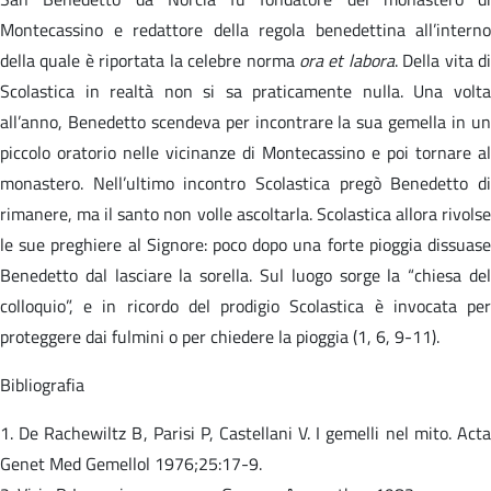
Montecassino e redattore della regola benedettina all’interno
della quale è riportata la celebre norma
ora et labora
. Della vita d
Scolastica in realtà non si sa praticamente nulla. Una volta
all’anno, Benedetto scendeva per incontrare la sua gemella in un
piccolo oratorio nelle vicinanze di Montecassino e poi tornare al
monastero. Nell’ultimo incontro Scolastica pregò Benedetto di
rimanere, ma il santo non volle ascoltarla. Scolastica allora rivolse
le sue preghiere al Signore: poco dopo una forte pioggia dissuase
Benedetto dal lasciare la sorella. Sul luogo sorge la “chiesa del
colloquio”, e in ricordo del prodigio Scolastica è invocata per
proteggere dai fulmini o per chiedere la pioggia (1, 6, 9-11).
Bibliografia
1. De Rachewiltz B, Parisi P, Castellani V. I gemelli nel mito. Acta
Genet Med Gemellol 1976;25:17-9.