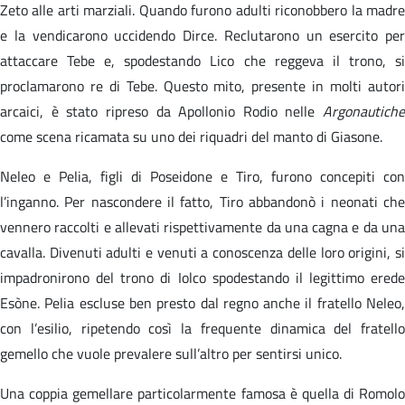
Zeto alle arti marziali. Quando furono adulti riconobbero la madre
e la vendicarono uccidendo Dirce. Reclutarono un esercito per
attaccare Tebe e, spodestando Lico che reggeva il trono, si
proclamarono re di Tebe. Questo mito, presente in molti autori
arcaici, è stato ripreso da Apollonio Rodio nelle
Argonautiche
come scena ricamata su uno dei riquadri del manto di Giasone.
Neleo e Pelia, figli di Poseidone e Tiro, furono concepiti con
l’inganno. Per nascondere il fatto, Tiro abbandonò i neonati che
vennero raccolti e allevati rispettivamente da una cagna e da una
cavalla. Divenuti adulti e venuti a conoscenza delle loro origini, si
impadronirono del trono di Iolco spodestando il legittimo erede
Esòne. Pelia escluse ben presto dal regno anche il fratello Neleo,
con l’esilio, ripetendo così la frequente dinamica del fratello
gemello che vuole prevalere sull’altro per sentirsi unico.
Una coppia gemellare particolarmente famosa è quella di Romolo