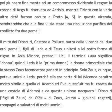
poi giunsero finalmente ad un compromesso dividendo il regno: la
corona di Argo fu riservata ad Acrisio, mentre Tirinto con le varie
altre città furono cedute a Preto (4, 5). In questa vicenda,
sembrerebbe che alla fine vi sia stata una risoluzione pacifica del
conflitto fra due gemelli.
Il mito dei Dioscuri, Castore e Polluce, narra delle vicende dei due
eroi gemelli, figli di Leda e di Zeus, unitosi a lei sotto forma di
cigno. In Asia Minore, presso i Lici, il termine
Lada
significa
“donna”, quindi Leda è la “prima donna”, la donna primordiale che
lo stesso Zeus fecondatore generò in principio. Solo Zeus, dunque,
poteva unirsi a Leda, perché ella era parte di lui (vicenda peraltro
molto simile a quella di Adamo ed Eva: quest’ultima fu creata da
una costola di Adamo) e da questa unione nacquero i Dioscuri
(“figli di Zeus”, da
Diòs
= di Zeus,
kouroi
= giovani, ragazzi)
compagni e salvatori di molti uomini.