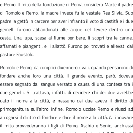
e Remo. Il mito della fondazione di Roma considera Marte il padre
di Romolo e Remo, la madre invece fu la vestale Rea Silvia. Suo
padre la gettò in carcere per aver infranto il voto di castità e i due
gemelli furono abbandonati alle acque del Tevere dentro una
cesta. Una lupa, scesa al fiume per bere, li scoprì tra le canne,
affamati e piangenti, e li allattò. Furono poi trovati e allevati dal
pastore Faustolo.
Romolo e Remo, da complici divennero rivali, quando pensarono di
fondare anche loro una città. Il grande evento, però, doveva
essere segnato dal sangue versato a causa di una contesa tra i
due gemelli. Si trattava, infatti, di decidere chi dei due avrebbe
dato il nome alla città, e nessuno dei due aveva il diritto di
primogenitura sull’altro. Infine, Romolo uccise Remo e riuscì ad
arrogarsi il diritto di fondare e dare il nome alla città. A rinnovare
il mito provvederanno i figli di Remo, Aschio e Senio, anch’essi