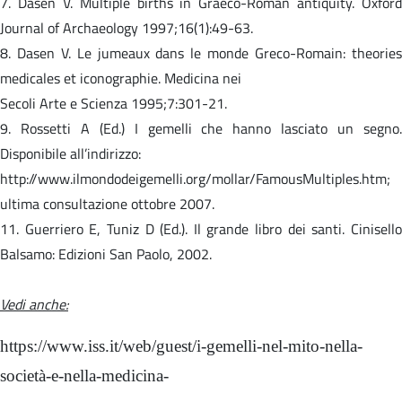
7. Dasen V. Multiple births in Graeco-Roman antiquity. Oxford
Journal of Archaeology 1997;16(1):49-63.
8. Dasen V. Le jumeaux dans le monde Greco-Romain: theories
medicales et iconographie. Medicina nei
Secoli Arte e Scienza 1995;7:301-21.
9. Rossetti A (Ed.) I gemelli che hanno lasciato un segno.
Disponibile all’indirizzo:
http://www.ilmondodeigemelli.org/mollar/FamousMultiples.htm;
ultima consultazione ottobre 2007.
11. Guerriero E, Tuniz D (Ed.). Il grande libro dei santi. Cinisello
Balsamo: Edizioni San Paolo, 2002.
Vedi anche:
https://www.iss.it/web/guest/i-gemelli-nel-mito-nella-
società-e-nella-medicina-