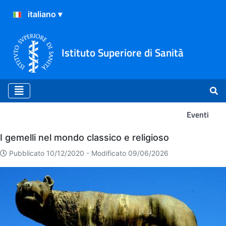
Istituto Superiore di Sanità
Eventi
Eventi
I gemelli nel mondo classico e religioso
Pubblicato 10/12/2020 -
Modificato 09/06/2026