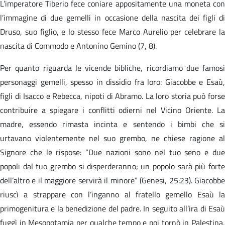
L’imperatore Tiberio fece coniare appositamente una moneta con
l’immagine di due gemelli in occasione della nascita dei figli di
Druso, suo figlio, e lo stesso fece Marco Aurelio per celebrare la
nascita di Commodo e Antonino Gemino (7, 8).
Per quanto riguarda le vicende bibliche, ricordiamo due famosi
personaggi gemelli, spesso in dissidio fra loro: Giacobbe e Esaù,
figli di Isacco e Rebecca, nipoti di Abramo. La loro storia può forse
contribuire a spiegare i conflitti odierni nel Vicino Oriente. La
madre, essendo rimasta incinta e sentendo i bimbi che si
urtavano violentemente nel suo grembo, ne chiese ragione al
Signore che le rispose: “Due nazioni sono nel tuo seno e due
popoli dal tuo grembo si disperderanno; un popolo sarà più forte
dell’altro e il maggiore servirà il minore” (Genesi, 25:23). Giacobbe
riuscì a strappare con l’inganno al fratello gemello Esaù la
primogenitura e la benedizione del padre. In seguito all’ira di Esaù
fuggì in Mesopotamia per qualche tempo e poi tornò in Palestina,