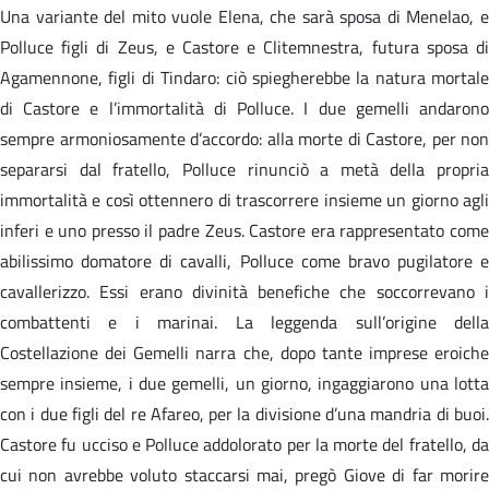
Una variante del mito vuole Elena, che sarà sposa di Menelao, e
Polluce figli di Zeus, e Castore e Clitemnestra, futura sposa di
Agamennone, figli di Tindaro: ciò spiegherebbe la natura mortale
di Castore e l’immortalità di Polluce. I due gemelli andarono
sempre armoniosamente d’accordo: alla morte di Castore, per non
separarsi dal fratello, Polluce rinunciò a metà della propria
immortalità e così ottennero di trascorrere insieme un giorno agli
inferi e uno presso il padre Zeus. Castore era rappresentato come
abilissimo domatore di cavalli, Polluce come bravo pugilatore e
cavallerizzo. Essi erano divinità benefiche che soccorrevano i
combattenti e i marinai. La leggenda sull’origine della
Costellazione dei Gemelli narra che, dopo tante imprese eroiche
sempre insieme, i due gemelli, un giorno, ingaggiarono una lotta
con i due figli del re Afareo, per la divisione d’una mandria di buoi.
Castore fu ucciso e Polluce addolorato per la morte del fratello, da
cui non avrebbe voluto staccarsi mai, pregò Giove di far morire