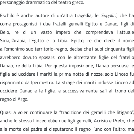
personaggio drammatico del teatro greco.
Eschilo è anche autore di un’altra tragedia, le
Supplici
, che h
come protagonisti i due fratelli gemelli Egitto e Danao, figli di
Belo, re di un vasto impero che comprendeva l’attuale
Siria,l’Arabia, l’Egitto e la Libia. Egitto, re che diede il nome
all’omonimo suo territorio-regno, decise che i suoi cinquanta figli
avrebbero dovuto sposarsi con le altrettante figlie del fratello
Danao, re della Libia. Per questa imposizione, Danao persuase le
figlie ad uccidere i mariti la prima notte di nozze: solo Linceo fu
risparmiato da Ipermestra. La strage dei mariti indusse Linceo ad
uccidere Danao e le figlie, e successivamente salì al trono del
regno di Argo.
Quasi a voler continuare la “tradizione dei gemelli che litigano”,
anche lo stesso Linceo ebbe due figli gemelli, Acrisio e Preto, che
alla morte del padre si disputarono il regno l’uno con l’altro; ma