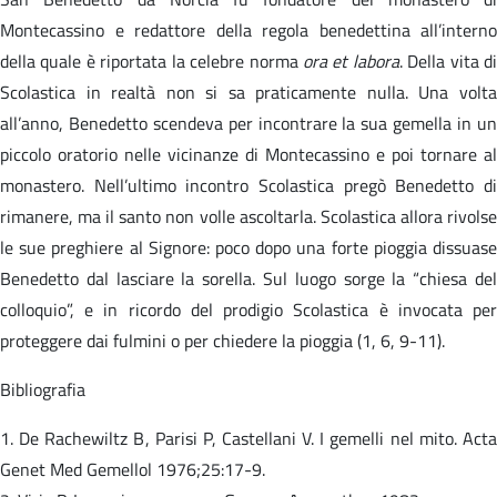
Montecassino e redattore della regola benedettina all’interno
della quale è riportata la celebre norma
ora et labora
. Della vita d
Scolastica in realtà non si sa praticamente nulla. Una volta
all’anno, Benedetto scendeva per incontrare la sua gemella in un
piccolo oratorio nelle vicinanze di Montecassino e poi tornare al
monastero. Nell’ultimo incontro Scolastica pregò Benedetto di
rimanere, ma il santo non volle ascoltarla. Scolastica allora rivolse
le sue preghiere al Signore: poco dopo una forte pioggia dissuase
Benedetto dal lasciare la sorella. Sul luogo sorge la “chiesa del
colloquio”, e in ricordo del prodigio Scolastica è invocata per
proteggere dai fulmini o per chiedere la pioggia (1, 6, 9-11).
Bibliografia
1. De Rachewiltz B, Parisi P, Castellani V. I gemelli nel mito. Acta
Genet Med Gemellol 1976;25:17-9.