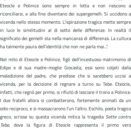
Eteocle e Polinice sono sempre in lotta e non riescono a
riconciliarsi, e alla fine diventano dei supergemelli. Si uccidono a
vicenda nello stesso momento. L’ispirazione tragica mette sempre
in luce le similitudini al di sotto delle differenze. In realtà il
significato dei gemelli sta nella mancanza di differenza. La cultura
ha talmente paura dell’identità che non ne parla mai...”.
Nel mito di Eteocle e Polinice, figli dell’incestuoso matrimonio di
Edipo e di sua madre-moglie Giocasta, essi sono colpiti dalla
maledizione del padre, che predisse che si sarebbero uccisi a
vicenda, per la decisione di regnare a turno su Tebe. Eteocle,
infatti, che regnò per primo, si rifiutò di lasciare il trono a Polinice.
I due fratelli allora si combatterono, fortemente animati da un
odio reciproco, e si massacrarono l’un l’altro. Eschilo, poeta tragico
greco, scrisse su questa vicenda mitica la tragedia
Sette contr
Tebe
, dove la figura di Eteocle rappresenta il primo vero