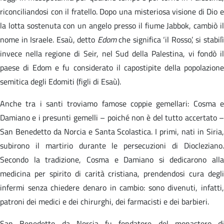
riconciliandosi con il fratello. Dopo una misteriosa visione di Dio e
la lotta sostenuta con un angelo presso il fiume Jabbok, cambiò il
nome in Israele. Esaù, detto
Edom
che significa ‘il Rosso’, si stabil
invece nella regione di Seir, nel Sud della Palestina, vi fondò il
paese di Edom e fu considerato il capostipite della popolazione
semitica degli Edomiti (figli di Esaù).
Anche tra i santi troviamo famose coppie gemellari: Cosma e
Damiano e i presunti gemelli – poiché non è del tutto accertato –
San Benedetto da Norcia e Santa Scolastica. I primi, nati in Siria,
subirono il martirio durante le persecuzioni di Diocleziano.
Secondo la tradizione, Cosma e Damiano si dedicarono alla
medicina per spirito di carità cristiana, prendendosi cura degli
infermi senza chiedere denaro in cambio: sono divenuti, infatti,
patroni dei medici e dei chirurghi, dei farmacisti e dei barbieri.
San Benedetto da Norcia fu fondatore del monastero di