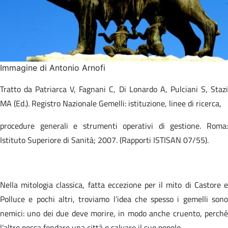
Immagine di Antonio Arnofi
Tratto da Patriarca V, Fagnani C, Di Lonardo A, Pulciani S, Stazi
MA (Ed.). Registro Nazionale Gemelli: istituzione, linee di ricerca,​
procedure generali e strumenti operativi di gestione. Roma:
Istituto Superiore di Sanità; 2007. (Rapporti ISTISAN 07/55).​
Nella mitologia classica, fatta eccezione per il mito di Castore e
Polluce e pochi altri, troviamo l’idea che spesso i gemelli sono
nemici: uno dei due deve morire, in modo anche cruento, perché
l’altro possa fondare una città o salvare il suo popolo.