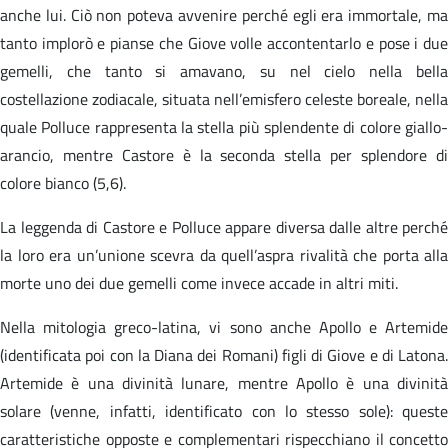
anche lui. Ciò non poteva avvenire perché egli era immortale, ma
tanto implorò e pianse che Giove volle accontentarlo e pose i due
gemelli, che tanto si amavano, su nel cielo nella bella
costellazione zodiacale, situata nell’emisfero celeste boreale, nella
quale Polluce rappresenta la stella più splendente di colore giallo-
arancio, mentre Castore è la seconda stella per splendore di
colore bianco (5,6).
La leggenda di Castore e Polluce appare diversa dalle altre perché
la loro era un’unione scevra da quell’aspra rivalità che porta alla
morte uno dei due gemelli come invece accade in altri miti.
Nella mitologia greco-latina, vi sono anche Apollo e Artemide
(identificata poi con la Diana dei Romani) figli di Giove e di Latona.
Artemide è una divinità lunare, mentre Apollo è una divinità
solare (venne, infatti, identificato con lo stesso sole): queste
caratteristiche opposte e complementari rispecchiano il concetto