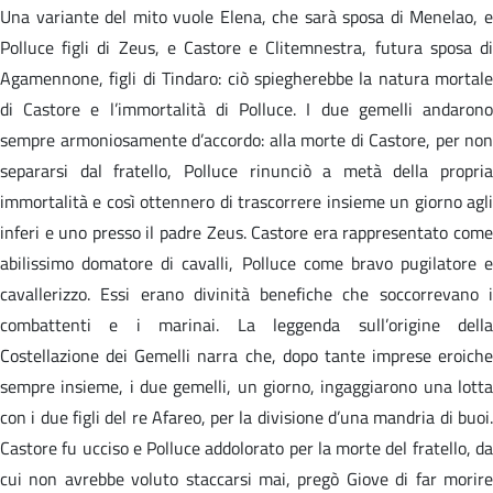
Una variante del mito vuole Elena, che sarà sposa di Menelao, e
Polluce figli di Zeus, e Castore e Clitemnestra, futura sposa di
Agamennone, figli di Tindaro: ciò spiegherebbe la natura mortale
di Castore e l’immortalità di Polluce. I due gemelli andarono
sempre armoniosamente d’accordo: alla morte di Castore, per non
separarsi dal fratello, Polluce rinunciò a metà della propria
immortalità e così ottennero di trascorrere insieme un giorno agli
inferi e uno presso il padre Zeus. Castore era rappresentato come
abilissimo domatore di cavalli, Polluce come bravo pugilatore e
cavallerizzo. Essi erano divinità benefiche che soccorrevano i
combattenti e i marinai. La leggenda sull’origine della
Costellazione dei Gemelli narra che, dopo tante imprese eroiche
sempre insieme, i due gemelli, un giorno, ingaggiarono una lotta
con i due figli del re Afareo, per la divisione d’una mandria di buoi.
Castore fu ucciso e Polluce addolorato per la morte del fratello, da
cui non avrebbe voluto staccarsi mai, pregò Giove di far morire