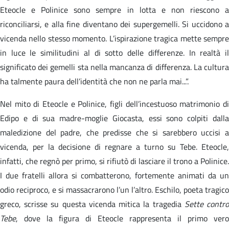
Eteocle e Polinice sono sempre in lotta e non riescono a
riconciliarsi, e alla fine diventano dei supergemelli. Si uccidono a
vicenda nello stesso momento. L’ispirazione tragica mette sempre
in luce le similitudini al di sotto delle differenze. In realtà il
significato dei gemelli sta nella mancanza di differenza. La cultura
ha talmente paura dell’identità che non ne parla mai...”.
Nel mito di Eteocle e Polinice, figli dell’incestuoso matrimonio di
Edipo e di sua madre-moglie Giocasta, essi sono colpiti dalla
maledizione del padre, che predisse che si sarebbero uccisi a
vicenda, per la decisione di regnare a turno su Tebe. Eteocle,
infatti, che regnò per primo, si rifiutò di lasciare il trono a Polinice.
I due fratelli allora si combatterono, fortemente animati da un
odio reciproco, e si massacrarono l’un l’altro. Eschilo, poeta tragico
greco, scrisse su questa vicenda mitica la tragedia
Sette contr
Tebe
, dove la figura di Eteocle rappresenta il primo vero