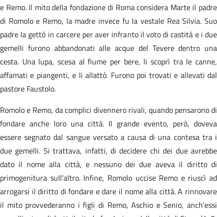
e Remo. Il mito della fondazione di Roma considera Marte il padre
di Romolo e Remo, la madre invece fu la vestale Rea Silvia. Suo
padre la gettò in carcere per aver infranto il voto di castità e i due
gemelli furono abbandonati alle acque del Tevere dentro una
cesta. Una lupa, scesa al fiume per bere, li scoprì tra le canne,
affamati e piangenti, e li allattò. Furono poi trovati e allevati dal
pastore Faustolo.
Romolo e Remo, da complici divennero rivali, quando pensarono di
fondare anche loro una città. Il grande evento, però, doveva
essere segnato dal sangue versato a causa di una contesa tra i
due gemelli. Si trattava, infatti, di decidere chi dei due avrebbe
dato il nome alla città, e nessuno dei due aveva il diritto di
primogenitura sull’altro. Infine, Romolo uccise Remo e riuscì ad
arrogarsi il diritto di fondare e dare il nome alla città. A rinnovare
il mito provvederanno i figli di Remo, Aschio e Senio, anch’essi