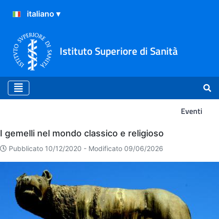
Istituto Superiore di Sanità
Eventi
Eventi
I gemelli nel mondo classico e religioso
Pubblicato 10/12/2020 -
Modificato 09/06/2026