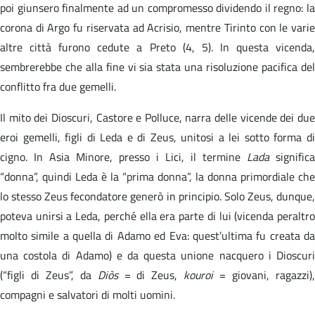
poi giunsero finalmente ad un compromesso dividendo il regno: la
corona di Argo fu riservata ad Acrisio, mentre Tirinto con le varie
altre città furono cedute a Preto (4, 5). In questa vicenda,
sembrerebbe che alla fine vi sia stata una risoluzione pacifica del
conflitto fra due gemelli.
Il mito dei Dioscuri, Castore e Polluce, narra delle vicende dei due
eroi gemelli, figli di Leda e di Zeus, unitosi a lei sotto forma di
cigno. In Asia Minore, presso i Lici, il termine
Lada
significa
“donna”, quindi Leda è la “prima donna”, la donna primordiale che
lo stesso Zeus fecondatore generò in principio. Solo Zeus, dunque,
poteva unirsi a Leda, perché ella era parte di lui (vicenda peraltro
molto simile a quella di Adamo ed Eva: quest’ultima fu creata da
una costola di Adamo) e da questa unione nacquero i Dioscuri
(“figli di Zeus”, da
Diòs
= di Zeus,
kouroi
= giovani, ragazzi)
compagni e salvatori di molti uomini.