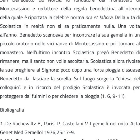
Montecassino e redattore della regola benedettina all’interno
della quale è riportata la celebre norma
ora et labora
. Della vita d
Scolastica in realtà non si sa praticamente nulla. Una volta
all’anno, Benedetto scendeva per incontrare la sua gemella in un
piccolo oratorio nelle vicinanze di Montecassino e poi tornare al
monastero. Nell’ultimo incontro Scolastica pregò Benedetto di
rimanere, ma il santo non volle ascoltarla. Scolastica allora rivolse
le sue preghiere al Signore: poco dopo una forte pioggia dissuase
Benedetto dal lasciare la sorella. Sul luogo sorge la “chiesa del
colloquio”, e in ricordo del prodigio Scolastica è invocata per
proteggere dai fulmini o per chiedere la pioggia (1, 6, 9-11).
Bibliografia
1. De Rachewiltz B, Parisi P, Castellani V. I gemelli nel mito. Acta
Genet Med Gemellol 1976;25:17-9.