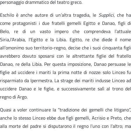
personaggio drammatico del teatro greco.
Eschilo è anche autore di un’altra tragedia, le
Supplici
, che h
come protagonisti i due fratelli gemelli Egitto e Danao, figli di
Belo, re di un vasto impero che comprendeva l’attuale
Siria,l’Arabia, l’Egitto e la Libia. Egitto, re che diede il nome
all’omonimo suo territorio-regno, decise che i suoi cinquanta figli
avrebbero dovuto sposarsi con le altrettante figlie del fratello
Danao, re della Libia. Per questa imposizione, Danao persuase le
figlie ad uccidere i mariti la prima notte di nozze: solo Linceo fu
risparmiato da Ipermestra. La strage dei mariti indusse Linceo ad
uccidere Danao e le figlie, e successivamente salì al trono del
regno di Argo.
Quasi a voler continuare la “tradizione dei gemelli che litigano”,
anche lo stesso Linceo ebbe due figli gemelli, Acrisio e Preto, che
alla morte del padre si disputarono il regno l’uno con l’altro; ma