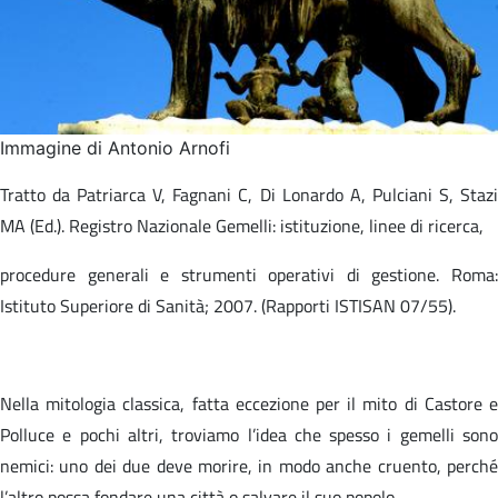
Immagine di Antonio Arnofi
Tratto da Patriarca V, Fagnani C, Di Lonardo A, Pulciani S, Stazi
MA (Ed.). Registro Nazionale Gemelli: istituzione, linee di ricerca,​
procedure generali e strumenti operativi di gestione. Roma:
Istituto Superiore di Sanità; 2007. (Rapporti ISTISAN 07/55).​
Nella mitologia classica, fatta eccezione per il mito di Castore e
Polluce e pochi altri, troviamo l’idea che spesso i gemelli sono
nemici: uno dei due deve morire, in modo anche cruento, perché
l’altro possa fondare una città o salvare il suo popolo.