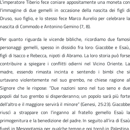
L’imperatore Tiberio fece coniare appositamente una moneta con
l’immagine di due gemelli in occasione della nascita dei figli di
Druso, suo figlio, e lo stesso fece Marco Aurelio per celebrare la
nascita di Commodo e Antonino Gemino (7, 8).
Per quanto riguarda le vicende bibliche, ricordiamo due famosi
personaggi gemelli, spesso in dissidio fra loro: Giacobbe e Esaù,
figli di Isacco e Rebecca, nipoti di Abramo. La loro storia può forse
contribuire a spiegare i conflitti odierni nel Vicino Oriente. La
madre, essendo rimasta incinta e sentendo i bimbi che si
urtavano violentemente nel suo grembo, ne chiese ragione al
Signore che le rispose: “Due nazioni sono nel tuo seno e due
popoli dal tuo grembo si disperderanno; un popolo sarà più forte
dell’altro e il maggiore servirà il minore” (Genesi, 25:23). Giacobbe
riuscì a strappare con l’inganno al fratello gemello Esaù la
primogenitura e la benedizione del padre. In seguito all’ira di Esaù
fuggì in Mesopotamia per qualche tempo e poi tornò in Palestina,