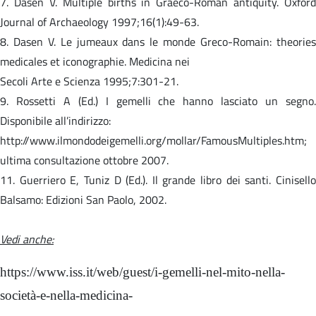
7. Dasen V. Multiple births in Graeco-Roman antiquity. Oxford
Journal of Archaeology 1997;16(1):49-63.
8. Dasen V. Le jumeaux dans le monde Greco-Romain: theories
medicales et iconographie. Medicina nei
Secoli Arte e Scienza 1995;7:301-21.
9. Rossetti A (Ed.) I gemelli che hanno lasciato un segno.
Disponibile all’indirizzo:
http://www.ilmondodeigemelli.org/mollar/FamousMultiples.htm;
ultima consultazione ottobre 2007.
11. Guerriero E, Tuniz D (Ed.). Il grande libro dei santi. Cinisello
Balsamo: Edizioni San Paolo, 2002.
Vedi anche:
https://www.iss.it/web/guest/i-gemelli-nel-mito-nella-
società-e-nella-medicina-