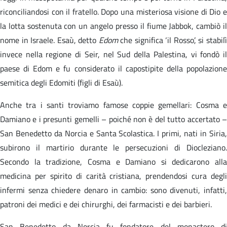
riconciliandosi con il fratello. Dopo una misteriosa visione di Dio e
la lotta sostenuta con un angelo presso il fiume Jabbok, cambiò il
nome in Israele. Esaù, detto
Edom
che significa ‘il Rosso’, si stabil
invece nella regione di Seir, nel Sud della Palestina, vi fondò il
paese di Edom e fu considerato il capostipite della popolazione
semitica degli Edomiti (figli di Esaù).
Anche tra i santi troviamo famose coppie gemellari: Cosma e
Damiano e i presunti gemelli – poiché non è del tutto accertato –
San Benedetto da Norcia e Santa Scolastica. I primi, nati in Siria,
subirono il martirio durante le persecuzioni di Diocleziano.
Secondo la tradizione, Cosma e Damiano si dedicarono alla
medicina per spirito di carità cristiana, prendendosi cura degli
infermi senza chiedere denaro in cambio: sono divenuti, infatti,
patroni dei medici e dei chirurghi, dei farmacisti e dei barbieri.
San Benedetto da Norcia fu fondatore del monastero di