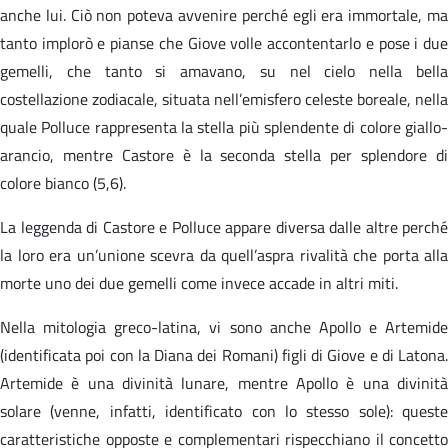
anche lui. Ciò non poteva avvenire perché egli era immortale, ma
tanto implorò e pianse che Giove volle accontentarlo e pose i due
gemelli, che tanto si amavano, su nel cielo nella bella
costellazione zodiacale, situata nell’emisfero celeste boreale, nella
quale Polluce rappresenta la stella più splendente di colore giallo-
arancio, mentre Castore è la seconda stella per splendore di
colore bianco (5,6).
La leggenda di Castore e Polluce appare diversa dalle altre perché
la loro era un’unione scevra da quell’aspra rivalità che porta alla
morte uno dei due gemelli come invece accade in altri miti.
Nella mitologia greco-latina, vi sono anche Apollo e Artemide
(identificata poi con la Diana dei Romani) figli di Giove e di Latona.
Artemide è una divinità lunare, mentre Apollo è una divinità
solare (venne, infatti, identificato con lo stesso sole): queste
caratteristiche opposte e complementari rispecchiano il concetto