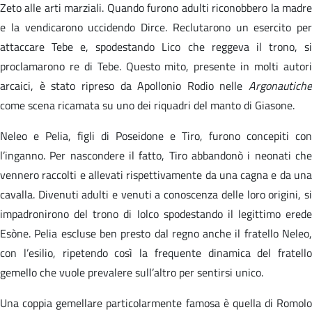
Zeto alle arti marziali. Quando furono adulti riconobbero la madre
e la vendicarono uccidendo Dirce. Reclutarono un esercito per
attaccare Tebe e, spodestando Lico che reggeva il trono, si
proclamarono re di Tebe. Questo mito, presente in molti autori
arcaici, è stato ripreso da Apollonio Rodio nelle
Argonautiche
come scena ricamata su uno dei riquadri del manto di Giasone.
Neleo e Pelia, figli di Poseidone e Tiro, furono concepiti con
l’inganno. Per nascondere il fatto, Tiro abbandonò i neonati che
vennero raccolti e allevati rispettivamente da una cagna e da una
cavalla. Divenuti adulti e venuti a conoscenza delle loro origini, si
impadronirono del trono di Iolco spodestando il legittimo erede
Esòne. Pelia escluse ben presto dal regno anche il fratello Neleo,
con l’esilio, ripetendo così la frequente dinamica del fratello
gemello che vuole prevalere sull’altro per sentirsi unico.
Una coppia gemellare particolarmente famosa è quella di Romolo