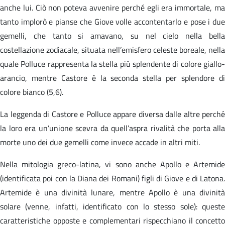
anche lui. Ciò non poteva avvenire perché egli era immortale, ma
tanto implorò e pianse che Giove volle accontentarlo e pose i due
gemelli, che tanto si amavano, su nel cielo nella bella
costellazione zodiacale, situata nell’emisfero celeste boreale, nella
quale Polluce rappresenta la stella più splendente di colore giallo-
arancio, mentre Castore è la seconda stella per splendore di
colore bianco (5,6).
La leggenda di Castore e Polluce appare diversa dalle altre perché
la loro era un’unione scevra da quell’aspra rivalità che porta alla
morte uno dei due gemelli come invece accade in altri miti.
Nella mitologia greco-latina, vi sono anche Apollo e Artemide
(identificata poi con la Diana dei Romani) figli di Giove e di Latona.
Artemide è una divinità lunare, mentre Apollo è una divinità
solare (venne, infatti, identificato con lo stesso sole): queste
caratteristiche opposte e complementari rispecchiano il concetto