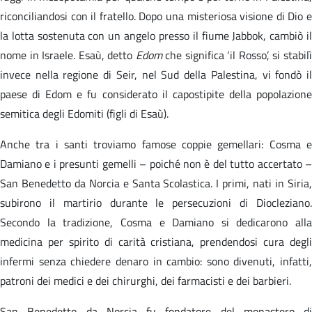
riconciliandosi con il fratello. Dopo una misteriosa visione di Dio e
la lotta sostenuta con un angelo presso il fiume Jabbok, cambiò il
nome in Israele. Esaù, detto
Edom
che significa ‘il Rosso’, si stabil
invece nella regione di Seir, nel Sud della Palestina, vi fondò il
paese di Edom e fu considerato il capostipite della popolazione
semitica degli Edomiti (figli di Esaù).
Anche tra i santi troviamo famose coppie gemellari: Cosma e
Damiano e i presunti gemelli – poiché non è del tutto accertato –
San Benedetto da Norcia e Santa Scolastica. I primi, nati in Siria,
subirono il martirio durante le persecuzioni di Diocleziano.
Secondo la tradizione, Cosma e Damiano si dedicarono alla
medicina per spirito di carità cristiana, prendendosi cura degli
infermi senza chiedere denaro in cambio: sono divenuti, infatti,
patroni dei medici e dei chirurghi, dei farmacisti e dei barbieri.
San Benedetto da Norcia fu fondatore del monastero di