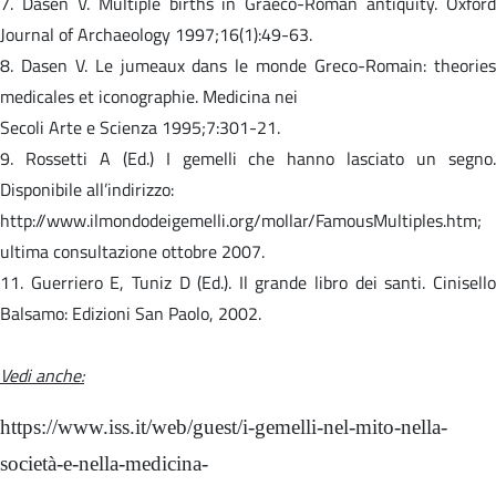
7. Dasen V. Multiple births in Graeco-Roman antiquity. Oxford
Journal of Archaeology 1997;16(1):49-63.
8. Dasen V. Le jumeaux dans le monde Greco-Romain: theories
medicales et iconographie. Medicina nei
Secoli Arte e Scienza 1995;7:301-21.
9. Rossetti A (Ed.) I gemelli che hanno lasciato un segno.
Disponibile all’indirizzo:
http://www.ilmondodeigemelli.org/mollar/FamousMultiples.htm;
ultima consultazione ottobre 2007.
11. Guerriero E, Tuniz D (Ed.). Il grande libro dei santi. Cinisello
Balsamo: Edizioni San Paolo, 2002.
Vedi anche:
https://www.iss.it/web/guest/i-gemelli-nel-mito-nella-
società-e-nella-medicina-