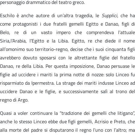
personaggio drammatico del teatro greco.
Eschilo è anche autore di un’altra tragedia, le
Supplici
, che h
come protagonisti i due fratelli gemelli Egitto e Danao, figli di
Belo, re di un vasto impero che comprendeva l’attuale
Siria,l’Arabia, l’Egitto e la Libia. Egitto, re che diede il nome
all’omonimo suo territorio-regno, decise che i suoi cinquanta figli
avrebbero dovuto sposarsi con le altrettante figlie del fratello
Danao, re della Libia. Per questa imposizione, Danao persuase le
figlie ad uccidere i mariti la prima notte di nozze: solo Linceo fu
risparmiato da Ipermestra. La strage dei mariti indusse Linceo ad
uccidere Danao e le figlie, e successivamente salì al trono del
regno di Argo.
Quasi a voler continuare la “tradizione dei gemelli che litigano”,
anche lo stesso Linceo ebbe due figli gemelli, Acrisio e Preto, che
alla morte del padre si disputarono il regno l’uno con l’altro; ma