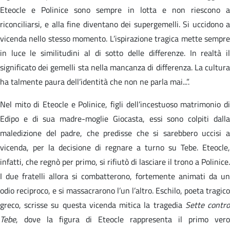
Eteocle e Polinice sono sempre in lotta e non riescono a
riconciliarsi, e alla fine diventano dei supergemelli. Si uccidono a
vicenda nello stesso momento. L’ispirazione tragica mette sempre
in luce le similitudini al di sotto delle differenze. In realtà il
significato dei gemelli sta nella mancanza di differenza. La cultura
ha talmente paura dell’identità che non ne parla mai...”.
Nel mito di Eteocle e Polinice, figli dell’incestuoso matrimonio di
Edipo e di sua madre-moglie Giocasta, essi sono colpiti dalla
maledizione del padre, che predisse che si sarebbero uccisi a
vicenda, per la decisione di regnare a turno su Tebe. Eteocle,
infatti, che regnò per primo, si rifiutò di lasciare il trono a Polinice.
I due fratelli allora si combatterono, fortemente animati da un
odio reciproco, e si massacrarono l’un l’altro. Eschilo, poeta tragico
greco, scrisse su questa vicenda mitica la tragedia
Sette contr
Tebe
, dove la figura di Eteocle rappresenta il primo vero