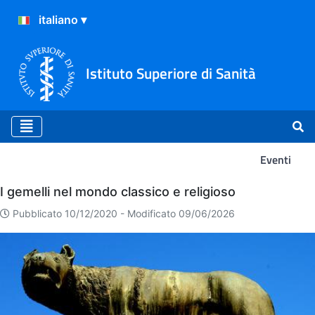
Istituto Superiore di Sanità
Eventi
Eventi
I gemelli nel mondo classico e religioso
Pubblicato 10/12/2020 -
Modificato 09/06/2026