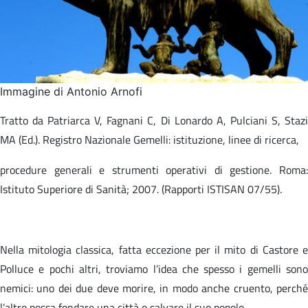
Immagine di Antonio Arnofi
Tratto da Patriarca V, Fagnani C, Di Lonardo A, Pulciani S, Stazi
MA (Ed.). Registro Nazionale Gemelli: istituzione, linee di ricerca,​
procedure generali e strumenti operativi di gestione. Roma:
Istituto Superiore di Sanità; 2007. (Rapporti ISTISAN 07/55).​
Nella mitologia classica, fatta eccezione per il mito di Castore e
Polluce e pochi altri, troviamo l’idea che spesso i gemelli sono
nemici: uno dei due deve morire, in modo anche cruento, perché
l’altro possa fondare una città o salvare il suo popolo.