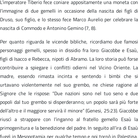
L’imperatore Tiberio fece coniare appositamente una moneta con
l’immagine di due gemelli in occasione della nascita dei figli di
Druso, suo figlio, e lo stesso fece Marco Aurelio per celebrare la
nascita di Commodo e Antonino Gemino (7, 8).
Per quanto riguarda le vicende bibliche, ricordiamo due famosi
personaggi gemelli, spesso in dissidio fra loro: Giacobbe e Esaù,
figli di Isacco e Rebecca, nipoti di Abramo. La loro storia può forse
contribuire a spiegare i conflitti odierni nel Vicino Oriente. La
madre, essendo rimasta incinta e sentendo i bimbi che si
urtavano violentemente nel suo grembo, ne chiese ragione al
Signore che le rispose: “Due nazioni sono nel tuo seno e due
popoli dal tuo grembo si disperderanno; un popolo sarà più forte
dell’altro e il maggiore servirà il minore” (Genesi, 25:23). Giacobbe
riuscì a strappare con l’inganno al fratello gemello Esaù la
primogenitura e la benedizione del padre. In seguito all’ira di Esaù
fuggì in Mesopotamia per qualche tempo e poi tornò in Palestina,