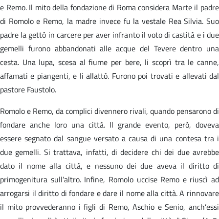
e Remo. Il mito della fondazione di Roma considera Marte il padre
di Romolo e Remo, la madre invece fu la vestale Rea Silvia. Suo
padre la gettò in carcere per aver infranto il voto di castità e i due
gemelli furono abbandonati alle acque del Tevere dentro una
cesta. Una lupa, scesa al fiume per bere, li scoprì tra le canne,
affamati e piangenti, e li allattò. Furono poi trovati e allevati dal
pastore Faustolo.
Romolo e Remo, da complici divennero rivali, quando pensarono di
fondare anche loro una città. Il grande evento, però, doveva
essere segnato dal sangue versato a causa di una contesa tra i
due gemelli. Si trattava, infatti, di decidere chi dei due avrebbe
dato il nome alla città, e nessuno dei due aveva il diritto di
primogenitura sull’altro. Infine, Romolo uccise Remo e riuscì ad
arrogarsi il diritto di fondare e dare il nome alla città. A rinnovare
il mito provvederanno i figli di Remo, Aschio e Senio, anch’essi