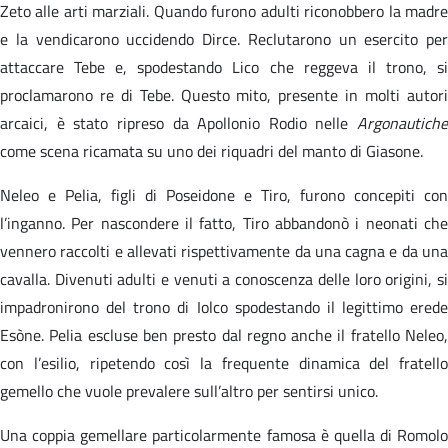
Zeto alle arti marziali. Quando furono adulti riconobbero la madre
e la vendicarono uccidendo Dirce. Reclutarono un esercito per
attaccare Tebe e, spodestando Lico che reggeva il trono, si
proclamarono re di Tebe. Questo mito, presente in molti autori
arcaici, è stato ripreso da Apollonio Rodio nelle
Argonautiche
come scena ricamata su uno dei riquadri del manto di Giasone.
Neleo e Pelia, figli di Poseidone e Tiro, furono concepiti con
l’inganno. Per nascondere il fatto, Tiro abbandonò i neonati che
vennero raccolti e allevati rispettivamente da una cagna e da una
cavalla. Divenuti adulti e venuti a conoscenza delle loro origini, si
impadronirono del trono di Iolco spodestando il legittimo erede
Esòne. Pelia escluse ben presto dal regno anche il fratello Neleo,
con l’esilio, ripetendo così la frequente dinamica del fratello
gemello che vuole prevalere sull’altro per sentirsi unico.
Una coppia gemellare particolarmente famosa è quella di Romolo