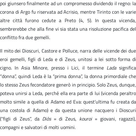
poi giunsero finalmente ad un compromesso dividendo il regno: la
corona di Argo fu riservata ad Acrisio, mentre Tirinto con le varie
altre città furono cedute a Preto (4, 5). In questa vicenda,
sembrerebbe che alla fine vi sia stata una risoluzione pacifica del
conflitto fra due gemelli.
Il mito dei Dioscuri, Castore e Polluce, narra delle vicende dei due
eroi gemelli, figli di Leda e di Zeus, unitosi a lei sotto forma di
cigno. In Asia Minore, presso i Lici, il termine
Lada
significa
“donna”, quindi Leda è la “prima donna”, la donna primordiale che
lo stesso Zeus fecondatore generò in principio. Solo Zeus, dunque,
poteva unirsi a Leda, perché ella era parte di lui (vicenda peraltro
molto simile a quella di Adamo ed Eva: quest’ultima fu creata da
una costola di Adamo) e da questa unione nacquero i Dioscuri
(“figli di Zeus”, da
Diòs
= di Zeus,
kouroi
= giovani, ragazzi)
compagni e salvatori di molti uomini.