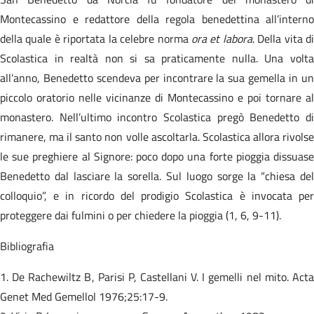
Montecassino e redattore della regola benedettina all’interno
della quale è riportata la celebre norma
ora et labora
. Della vita d
Scolastica in realtà non si sa praticamente nulla. Una volta
all’anno, Benedetto scendeva per incontrare la sua gemella in un
piccolo oratorio nelle vicinanze di Montecassino e poi tornare al
monastero. Nell’ultimo incontro Scolastica pregò Benedetto di
rimanere, ma il santo non volle ascoltarla. Scolastica allora rivolse
le sue preghiere al Signore: poco dopo una forte pioggia dissuase
Benedetto dal lasciare la sorella. Sul luogo sorge la “chiesa del
colloquio”, e in ricordo del prodigio Scolastica è invocata per
proteggere dai fulmini o per chiedere la pioggia (1, 6, 9-11).
Bibliografia
1. De Rachewiltz B, Parisi P, Castellani V. I gemelli nel mito. Acta
Genet Med Gemellol 1976;25:17-9.