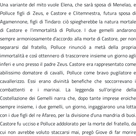
Una variante del mito vuole Elena, che sarà sposa di Menelao, e
Polluce figli di Zeus, e Castore e Clitemnestra, futura sposa di
Agamennone, figli di Tindaro: ciò spiegherebbe la natura mortale
di Castore e l’immortalità di Polluce. I due gemelli andarono
sempre armoniosamente d’accordo: alla morte di Castore, per non
separarsi dal fratello, Polluce rinunciò a metà della propria
immortalità e così ottennero di trascorrere insieme un giorno agli
inferi e uno presso il padre Zeus. Castore era rappresentato come
abilissimo domatore di cavalli, Polluce come bravo pugilatore e
cavallerizzo. Essi erano divinità benefiche che soccorrevano i
combattenti e i marinai. La leggenda sull’origine della
Costellazione dei Gemelli narra che, dopo tante imprese eroiche
sempre insieme, i due gemelli, un giorno, ingaggiarono una lotta
con i due figli del re Afareo, per la divisione d’una mandria di buoi.
Castore fu ucciso e Polluce addolorato per la morte del fratello, da
cui non avrebbe voluto staccarsi mai, pregò Giove di far morire