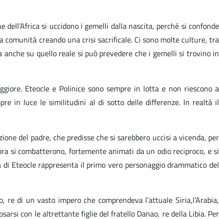
 dell’Africa si uccidono i gemelli dalla nascita, perché si confonde
la comunità creando una crisi sacrificale. Ci sono molte culture, tra
 anche su quello reale si può prevedere che i gemelli si trovino in
aggiore. Eteocle e Polinice sono sempre in lotta e non riescono a
 in luce le similitudini al di sotto delle differenze. In realtà il
zione del padre, che predisse che si sarebbero uccisi a vicenda, per
 allora si combatterono, fortemente animati da un odio reciproco, e si
ra di Eteocle rappresenta il primo vero personaggio drammatico de
lo, re di un vasto impero che comprendeva l’attuale Siria,l’Arabia
arsi con le altrettante figlie del fratello Danao, re della Libia. Per