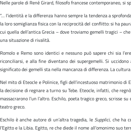
Nelle parole di René Girard, filosofo francese contemporaneo, si spieg
“… l’identità e la differenza hanno sempre la tendenza a sprofondare
la loro somiglianza fisica con la reciprocità del conflitto: si ha p
cui quella dell’antica Grecia – dove troviamo gemelli tragici – ch
una situazione di rivalità.
Romolo e Remo sono identici e nessuno può sapere chi sia l’erede
riconciliarsi, e alla fine diventano dei supergemelli. Si uccidono
significato dei gemelli sta nella mancanza di differenza. La cultura
Nel mito di Eteocle e Polinice, figli dell’incestuoso matrimonio di 
la decisione di regnare a turno su Tebe. Eteocle, infatti, che regnò 
massacrarono l’un l’altro. Eschilo, poeta tragico greco, scrisse su
teatro greco.
Eschilo è anche autore di un’altra tragedia, le
Supplici
, che ha c
l’Egitto e la Libia. Egitto, re che diede il nome all’omonimo suo ter