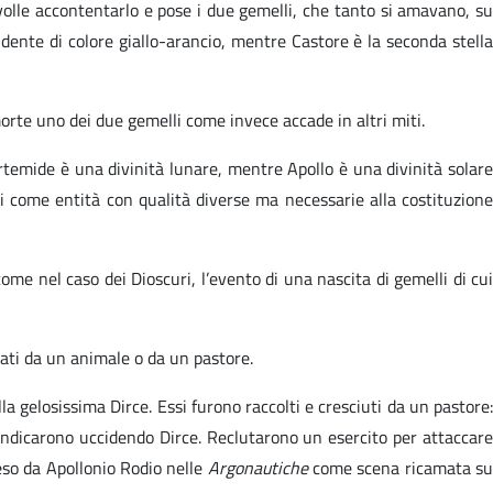
olle accontentarlo e pose i due gemelli, che tanto si amavano, su
endente di colore giallo-arancio, mentre Castore è la seconda stella
morte uno dei due gemelli come invece accade in altri miti.
Artemide è una divinità lunare, mentre Apollo è una divinità solare
li come entità con qualità diverse ma necessarie alla costituzione
come nel caso dei Dioscuri, l’evento di una nascita di gemelli di cui
vati da un animale o da un pastore.
a gelosissima Dirce. Essi furono raccolti e cresciuti da un pastore:
vendicarono uccidendo Dirce. Reclutarono un esercito per attaccare
reso da Apollonio Rodio nelle
Argonautiche
come scena ricamata s