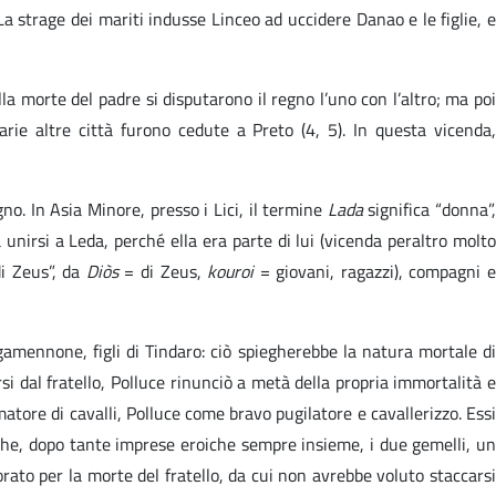
a strage dei mariti indusse Linceo ad uccidere Danao e le figlie, e
lla morte del padre si disputarono il regno l’uno con l’altro; ma poi
ie altre città furono cedute a Preto (4, 5). In questa vicenda,
gno. In Asia Minore, presso i Lici, il termine
Lada
significa “donna”
nirsi a Leda, perché ella era parte di lui (vicenda peraltro molto
di Zeus”, da
Diòs
= di Zeus,
kouroi
= giovani, ragazzi), compagni 
gamennone, figli di Tindaro: ciò spiegherebbe la natura mortale di
 dal fratello, Polluce rinunciò a metà della propria immortalità e
tore di cavalli, Polluce come bravo pugilatore e cavallerizzo. Essi
 che, dopo tante imprese eroiche sempre insieme, i due gemelli, un
orato per la morte del fratello, da cui non avrebbe voluto staccarsi