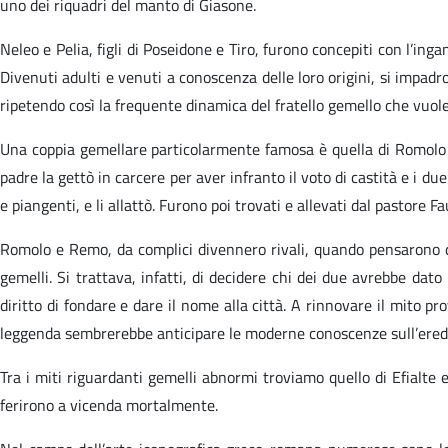
uno dei riquadri del manto di Giasone.
Neleo e Pelia, figli di Poseidone e Tiro, furono concepiti con l’in
Divenuti adulti e venuti a conoscenza delle loro origini, si impadro
ripetendo così la frequente dinamica del fratello gemello che vuole 
Una coppia gemellare particolarmente famosa è quella di Romolo e
padre la gettò in carcere per aver infranto il voto di castità e i d
e piangenti, e li allattò. Furono poi trovati e allevati dal pastore Fa
Romolo e Remo, da complici divennero rivali, quando pensarono di
gemelli. Si trattava, infatti, di decidere chi dei due avrebbe dato
diritto di fondare e dare il nome alla città. A rinnovare il mito pr
leggenda sembrerebbe anticipare le moderne conoscenze sull’eredit
Tra i miti riguardanti gemelli abnormi troviamo quello di Efialte e 
ferirono a vicenda mortalmente.