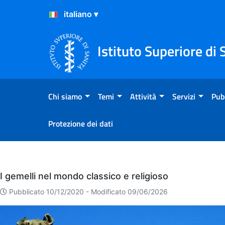
Salta al Contenuto
Salta al Footer
Istituto Superiore di 
Chi siamo
Temi
Attività
Servizi
Pub
Protezione dei dati
Eventi
I gemelli nel mondo classico e religioso
Pubblicato 10/12/2020 -
Modificato 09/06/2026