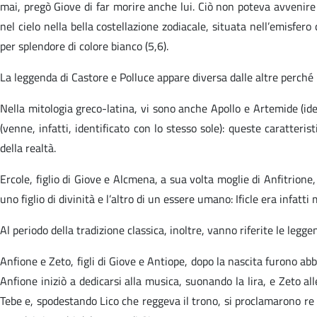
mai, pregò Giove di far morire anche lui. Ciò non poteva avvenire
nel cielo nella bella costellazione zodiacale, situata nell’emisfer
per splendore di colore bianco (5,6).
La leggenda di Castore e Polluce appare diversa dalle altre perché 
Nella mitologia greco-latina, vi sono anche Apollo e Artemide (ide
(venne, infatti, identificato con lo stesso sole): queste caratter
della realtà.
Ercole, figlio di Giove e Alcmena, a sua volta moglie di Anfitrione,
uno figlio di divinità e l’altro di un essere umano: Ificle era infatti 
Al periodo della tradizione classica, inoltre, vanno riferite le leg
Anfione e Zeto, figli di Giove e Antiope, dopo la nascita furono ab
Anfione iniziò a dedicarsi alla musica, suonando la lira, e Zeto a
Tebe e, spodestando Lico che reggeva il trono, si proclamarono re 