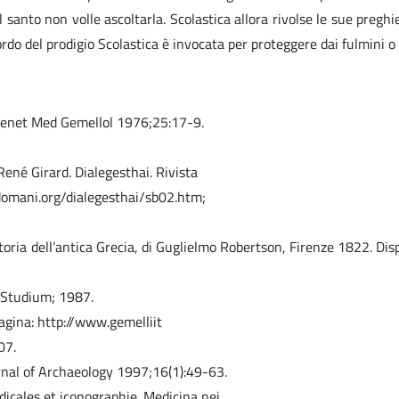
 santo non volle ascoltarla. Scolastica allora rivolse le sue pregh
icordo del prodigio Scolastica è invocata per proteggere dai fulmini o 
ta Genet Med Gemellol 1976;25:17-9.
René Girard. Dialegesthai. Rivista
dodomani.org/dialegesthai/sb02.htm;
toria dell’antica Grecia, di Guglielmo Robertson, Firenze 1822. Disp
i Studium; 1987.
 pagina: http://www.gemelliit
07.
rnal of Archaeology 1997;16(1):49-63.
icales et iconographie. Medicina nei