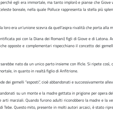
 perché egli era immortale, ma tanto implorò e pianse che Giove v
o celeste boreale, nella quale Polluce rappresenta la stella più spl
la loro era un’unione scevra da quell’aspra rivalità che porta alla 
ntificata poi con la Diana dei Romani) figli di Giove e di Latona. 
istiche opposte e complementari rispecchiano il concetto dei gemel
 sarebbe nato da un unico parto insieme con Ificle. Si ripete così, 
mortale, in quanto in realtà figlio di Anfitrione.
gende dei gemelli “esposti”, cioè abbandonati e successivamente alle
bandonati su un monte e la madre gettata in prigione per opera dell
lle arti marziali. Quando furono adulti riconobbero la madre e la 
di Tebe. Questo mito, presente in molti autori arcaici, è stato rip