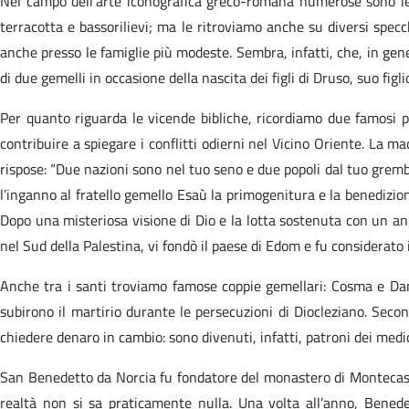
Nel campo dell’arte iconografica greco-romana numerose sono le i
terracotta e bassorilievi; ma le ritroviamo anche su diversi specch
anche presso le famiglie più modeste. Sembra, infatti, che, in ge
di due gemelli in occasione della nascita dei figli di Druso, suo fi
Per quanto riguarda le vicende bibliche, ricordiamo due famosi per
contribuire a spiegare i conflitti odierni nel Vicino Oriente. La
rispose: “Due nazioni sono nel tuo seno e due popoli dal tuo grembo
l’inganno al fratello gemello Esaù la primogenitura e la benedizione
Dopo una misteriosa visione di Dio e la lotta sostenuta con un an
nel Sud della Palestina, vi fondò il paese di Edom e fu considerato i
Anche tra i santi troviamo famose coppie gemellari: Cosma e Dami
subirono il martirio durante le persecuzioni di Diocleziano. Seco
chiedere denaro in cambio: sono divenuti, infatti, patroni dei medici
San Benedetto da Norcia fu fondatore del monastero di Montecassi
realtà non si sa praticamente nulla. Una volta all’anno, Bened