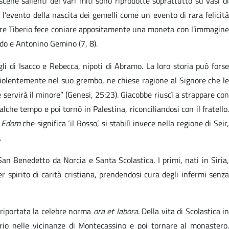
ene salienti dei vari miti sono riprodotte soprattutto su vasi di
e l’evento della nascita dei gemelli come un evento di rara felicità
atore Tiberio fece coniare appositamente una moneta con l’immagine
modo e Antonino Gemino (7, 8).
li di Isacco e Rebecca, nipoti di Abramo. La loro storia può forse
 violentemente nel suo grembo, ne chiese ragione al Signore che le
 servirà il minore” (Genesi, 25:23). Giacobbe riuscì a strappare con
che tempo e poi tornò in Palestina, riconciliandosi con il fratello.
o
Edom
che significa ‘il Rosso’, si stabilì invece nella regione di Seir
.
n Benedetto da Norcia e Santa Scolastica. I primi, nati in Siria,
 spirito di carità cristiana, prendendosi cura degli infermi senza
 riportata la celebre norma
ora et labora
. Della vita di Scolastica in
rio nelle vicinanze di Montecassino e poi tornare al monastero.