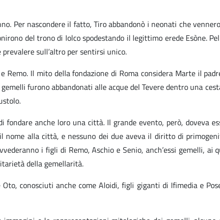
ganno. Per nascondere il fatto, Tiro abbandonò i neonati che venner
nirono del trono di Iolco spodestando il legittimo erede Esòne. Peli
prevalere sull’altro per sentirsi unico.
 Remo. Il mito della fondazione di Roma considera Marte il padre
ue gemelli furono abbandonati alle acque del Tevere dentro una cesta
ustolo.
 fondare anche loro una città. Il grande evento, però, doveva es
 il nome alla città, e nessuno dei due aveva il diritto di primogeni
ovvederanno i figli di Remo, Aschio e Senio, anch’essi gemelli, ai qu
arietà della gemellarità.
Oto, conosciuti anche come Aloidi, figli giganti di Ifimedia e Posei