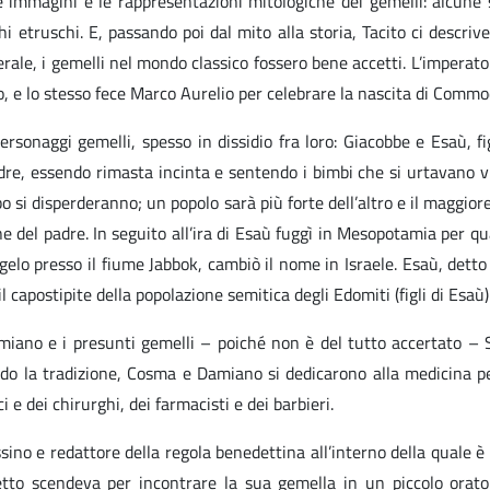
mmagini e le rappresentazioni mitologiche dei gemelli: alcune sc
i etruschi. E, passando poi dal mito alla storia, Tacito ci descriv
nerale, i gemelli nel mondo classico fossero bene accetti. L’imper
glio, e lo stesso fece Marco Aurelio per celebrare la nascita di Com
sonaggi gemelli, spesso in dissidio fra loro: Giacobbe e Esaù, fig
 madre, essendo rimasta incinta e sentendo i bimbi che si urtavano
 si disperderanno; un popolo sarà più forte dell’altro e il maggiore
 del padre. In seguito all’ira di Esaù fuggì in Mesopotamia per qual
gelo presso il fiume Jabbok, cambiò il nome in Israele. Esaù, dett
l capostipite della popolazione semitica degli Edomiti (figli di Esaù)
ano e i presunti gemelli – poiché non è del tutto accertato – Sa
ndo la tradizione, Cosma e Damiano si dedicarono alla medicina per
 e dei chirurghi, dei farmacisti e dei barbieri.
no e redattore della regola benedettina all’interno della quale è
etto scendeva per incontrare la sua gemella in un piccolo orato