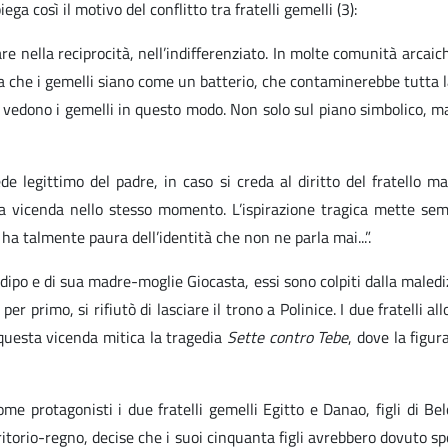
a così il motivo del conflitto tra fratelli gemelli (3):
 nella reciprocità, nell’indifferenziato. In molte comunità arcaiche
aura che i gemelli siano come un batterio, che contaminerebbe tutta 
e vedono i gemelli in questo modo. Non solo sul piano simbolico, ma
 legittimo del padre, in caso si creda al diritto del fratello m
 a vicenda nello stesso momento. L’ispirazione tragica mette sempre
 ha talmente paura dell’identità che non ne parla mai...”.
Edipo e di sua madre-moglie Giocasta, essi sono colpiti dalla maledi
per primo, si rifiutò di lasciare il trono a Polinice. I due fratelli
 questa vicenda mitica la tragedia
Sette contro Tebe
, dove la figu
ome protagonisti i due fratelli gemelli Egitto e Danao, figli di Be
ritorio-regno, decise che i suoi cinquanta figli avrebbero dovuto spos