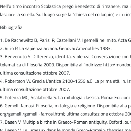
Nell’ultimo incontro Scolastica pregò Benedetto di rimanere, ma il
lasciare la sorella. Sul luogo sorge la “chiesa del colloquio”, e in r
Bibliografia
1. De Rachewiltz B, Parisi P, Castellani V. I gemelli nel mito. Ac
2. Virio P. La sapienza arcana. Genova: Amenothes 1983.
3. Benvenuto S. Differenza, identità, violenza. Conversazione con 
telematica di filosofia 2003. Disponibile all’indirizzo: http://mon
ultima consultazione ottobre 2007.
4. Robertson W. Grecia L’antica 2100-1556 a.C. La prima età. In: Is
ultima consultazione ottobre 2007.
5. Potenza MC, Scalabrella S. La mitologia classica. Roma: Edizion
6. Gemelli famosi. Filosofia, mitologia e religione. Disponibile alla
org/gemelli/gemelli-famosi.html; ultima consultazione ottobre 20
7. Dasen V. Multiple births in Graeco-Roman antiquity. Oxford Jou
8. Dasen V. Le jumeaux dans le monde Greco-Romain: theories med