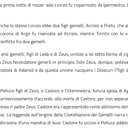
a prima notte di nozze: solo Linceo fu risparmiato da Ipermestra. L
nche lo stesso Linceo ebbe due figli gemelli, Acrisio e Preto, che a
rona di Argo fu riservata ad Acrisio, mentre Tirinto con le var
onflitto fra due gemelli.
eroi gemelli, figli di Leda e di Zeus, unitosi a lei sotto forma di ci
 Zeus fecondatore generò in principio. Solo Zeus, dunque, poteva u
ostola di Adamo) e da questa unione nacquero i Dioscuri (“figli 
olluce figli di Zeus, e Castore e Clitemnestra, futura sposa di A
armoniosamente d’accordo: alla morte di Castore, per non separarsi
resso il padre Zeus. Castore era rappresentato come abilissimo doma
ai. La leggenda sull’origine della Costellazione dei Gemelli narra
a divisione d’una mandria di buoi. Castore fu ucciso e Polluce addol