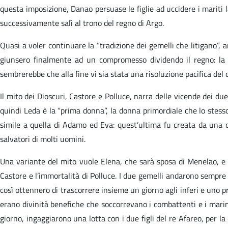
questa imposizione, Danao persuase le figlie ad uccidere i mariti l
successivamente salì al trono del regno di Argo.
Quasi a voler continuare la “tradizione dei gemelli che litigano”, a
giunsero finalmente ad un compromesso dividendo il regno: la co
sembrerebbe che alla fine vi sia stata una risoluzione pacifica del c
Il mito dei Dioscuri, Castore e Polluce, narra delle vicende dei due 
quindi Leda è la “prima donna”, la donna primordiale che lo stesso
simile a quella di Adamo ed Eva: quest’ultima fu creata da una c
salvatori di molti uomini.
Una variante del mito vuole Elena, che sarà sposa di Menelao, e P
Castore e l’immortalità di Polluce. I due gemelli andarono sempre 
così ottennero di trascorrere insieme un giorno agli inferi e uno p
erano divinità benefiche che soccorrevano i combattenti e i marin
giorno, ingaggiarono una lotta con i due figli del re Afareo, per l