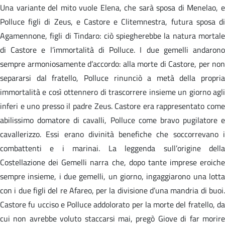
Una variante del mito vuole Elena, che sarà sposa di Menelao, e
Polluce figli di Zeus, e Castore e Clitemnestra, futura sposa di
Agamennone, figli di Tindaro: ciò spiegherebbe la natura mortale
di Castore e l’immortalità di Polluce. I due gemelli andarono
sempre armoniosamente d’accordo: alla morte di Castore, per non
separarsi dal fratello, Polluce rinunciò a metà della propria
immortalità e così ottennero di trascorrere insieme un giorno agli
inferi e uno presso il padre Zeus. Castore era rappresentato come
abilissimo domatore di cavalli, Polluce come bravo pugilatore e
cavallerizzo. Essi erano divinità benefiche che soccorrevano i
combattenti e i marinai. La leggenda sull’origine della
Costellazione dei Gemelli narra che, dopo tante imprese eroiche
sempre insieme, i due gemelli, un giorno, ingaggiarono una lotta
con i due figli del re Afareo, per la divisione d’una mandria di buoi.
Castore fu ucciso e Polluce addolorato per la morte del fratello, da
cui non avrebbe voluto staccarsi mai, pregò Giove di far morire