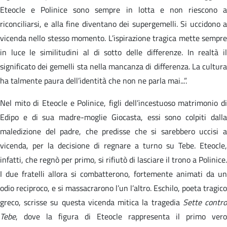
Eteocle e Polinice sono sempre in lotta e non riescono a
riconciliarsi, e alla fine diventano dei supergemelli. Si uccidono a
vicenda nello stesso momento. L’ispirazione tragica mette sempre
in luce le similitudini al di sotto delle differenze. In realtà il
significato dei gemelli sta nella mancanza di differenza. La cultura
ha talmente paura dell’identità che non ne parla mai...”.
Nel mito di Eteocle e Polinice, figli dell’incestuoso matrimonio di
Edipo e di sua madre-moglie Giocasta, essi sono colpiti dalla
maledizione del padre, che predisse che si sarebbero uccisi a
vicenda, per la decisione di regnare a turno su Tebe. Eteocle,
infatti, che regnò per primo, si rifiutò di lasciare il trono a Polinice.
I due fratelli allora si combatterono, fortemente animati da un
odio reciproco, e si massacrarono l’un l’altro. Eschilo, poeta tragico
greco, scrisse su questa vicenda mitica la tragedia
Sette contr
Tebe
, dove la figura di Eteocle rappresenta il primo vero