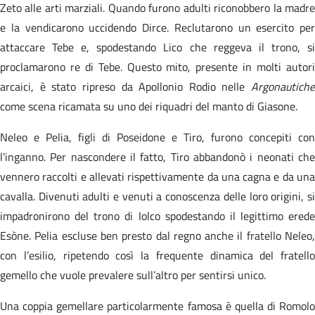
Zeto alle arti marziali. Quando furono adulti riconobbero la madre
e la vendicarono uccidendo Dirce. Reclutarono un esercito per
attaccare Tebe e, spodestando Lico che reggeva il trono, si
proclamarono re di Tebe. Questo mito, presente in molti autori
arcaici, è stato ripreso da Apollonio Rodio nelle
Argonautiche
come scena ricamata su uno dei riquadri del manto di Giasone.
Neleo e Pelia, figli di Poseidone e Tiro, furono concepiti con
l’inganno. Per nascondere il fatto, Tiro abbandonò i neonati che
vennero raccolti e allevati rispettivamente da una cagna e da una
cavalla. Divenuti adulti e venuti a conoscenza delle loro origini, si
impadronirono del trono di Iolco spodestando il legittimo erede
Esòne. Pelia escluse ben presto dal regno anche il fratello Neleo,
con l’esilio, ripetendo così la frequente dinamica del fratello
gemello che vuole prevalere sull’altro per sentirsi unico.
Una coppia gemellare particolarmente famosa è quella di Romolo