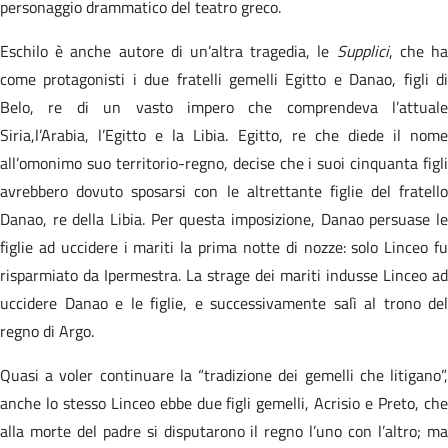
personaggio drammatico del teatro greco.
Eschilo è anche autore di un’altra tragedia, le
Supplici
, che h
come protagonisti i due fratelli gemelli Egitto e Danao, figli di
Belo, re di un vasto impero che comprendeva l’attuale
Siria,l’Arabia, l’Egitto e la Libia. Egitto, re che diede il nome
all’omonimo suo territorio-regno, decise che i suoi cinquanta figli
avrebbero dovuto sposarsi con le altrettante figlie del fratello
Danao, re della Libia. Per questa imposizione, Danao persuase le
figlie ad uccidere i mariti la prima notte di nozze: solo Linceo fu
risparmiato da Ipermestra. La strage dei mariti indusse Linceo ad
uccidere Danao e le figlie, e successivamente salì al trono del
regno di Argo.
Quasi a voler continuare la “tradizione dei gemelli che litigano”,
anche lo stesso Linceo ebbe due figli gemelli, Acrisio e Preto, che
alla morte del padre si disputarono il regno l’uno con l’altro; ma