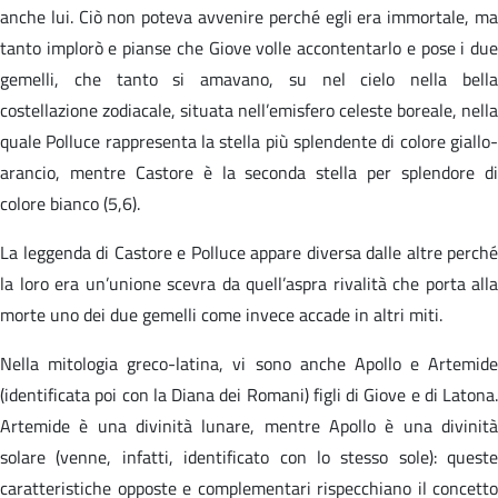
anche lui. Ciò non poteva avvenire perché egli era immortale, ma
tanto implorò e pianse che Giove volle accontentarlo e pose i due
gemelli, che tanto si amavano, su nel cielo nella bella
costellazione zodiacale, situata nell’emisfero celeste boreale, nella
quale Polluce rappresenta la stella più splendente di colore giallo-
arancio, mentre Castore è la seconda stella per splendore di
colore bianco (5,6).
La leggenda di Castore e Polluce appare diversa dalle altre perché
la loro era un’unione scevra da quell’aspra rivalità che porta alla
morte uno dei due gemelli come invece accade in altri miti.
Nella mitologia greco-latina, vi sono anche Apollo e Artemide
(identificata poi con la Diana dei Romani) figli di Giove e di Latona.
Artemide è una divinità lunare, mentre Apollo è una divinità
solare (venne, infatti, identificato con lo stesso sole): queste
caratteristiche opposte e complementari rispecchiano il concetto