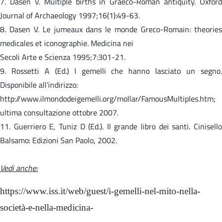
7. Dasen V. Multiple births in Graeco-Roman antiquity. Oxford
Journal of Archaeology 1997;16(1):49-63.
8. Dasen V. Le jumeaux dans le monde Greco-Romain: theories
medicales et iconographie. Medicina nei
Secoli Arte e Scienza 1995;7:301-21.
9. Rossetti A (Ed.) I gemelli che hanno lasciato un segno.
Disponibile all’indirizzo:
http://www.ilmondodeigemelli.org/mollar/FamousMultiples.htm;
ultima consultazione ottobre 2007.
11. Guerriero E, Tuniz D (Ed.). Il grande libro dei santi. Cinisello
Balsamo: Edizioni San Paolo, 2002.
Vedi anche:
https://www.iss.it/web/guest/i-gemelli-nel-mito-nella-
società-e-nella-medicina-