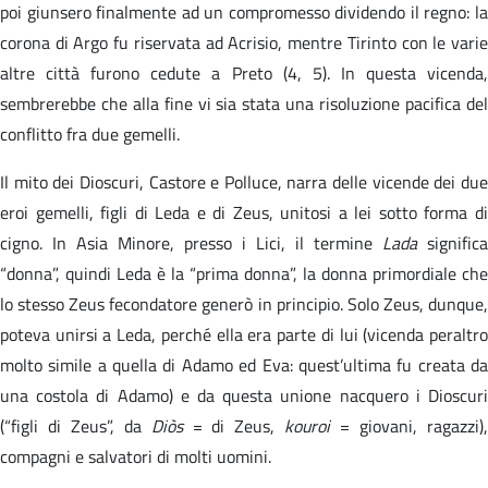
poi giunsero finalmente ad un compromesso dividendo il regno: la
corona di Argo fu riservata ad Acrisio, mentre Tirinto con le varie
altre città furono cedute a Preto (4, 5). In questa vicenda,
sembrerebbe che alla fine vi sia stata una risoluzione pacifica del
conflitto fra due gemelli.
Il mito dei Dioscuri, Castore e Polluce, narra delle vicende dei due
eroi gemelli, figli di Leda e di Zeus, unitosi a lei sotto forma di
cigno. In Asia Minore, presso i Lici, il termine
Lada
significa
“donna”, quindi Leda è la “prima donna”, la donna primordiale che
lo stesso Zeus fecondatore generò in principio. Solo Zeus, dunque,
poteva unirsi a Leda, perché ella era parte di lui (vicenda peraltro
molto simile a quella di Adamo ed Eva: quest’ultima fu creata da
una costola di Adamo) e da questa unione nacquero i Dioscuri
(“figli di Zeus”, da
Diòs
= di Zeus,
kouroi
= giovani, ragazzi)
compagni e salvatori di molti uomini.