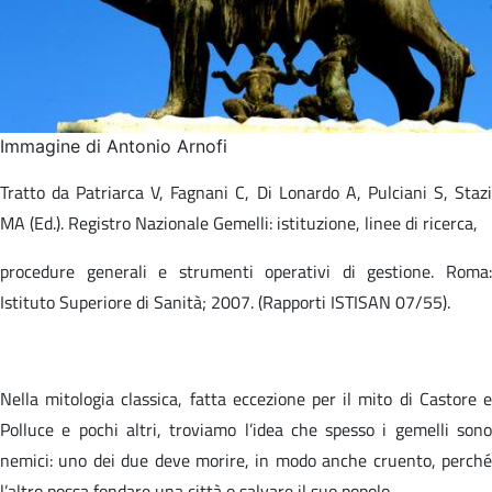
Immagine di Antonio Arnofi
Tratto da Patriarca V, Fagnani C, Di Lonardo A, Pulciani S, Stazi
MA (Ed.). Registro Nazionale Gemelli: istituzione, linee di ricerca,​
procedure generali e strumenti operativi di gestione. Roma:
Istituto Superiore di Sanità; 2007. (Rapporti ISTISAN 07/55).​
Nella mitologia classica, fatta eccezione per il mito di Castore e
Polluce e pochi altri, troviamo l’idea che spesso i gemelli sono
nemici: uno dei due deve morire, in modo anche cruento, perché
l’altro possa fondare una città o salvare il suo popolo.