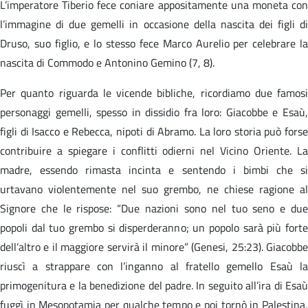
L’imperatore Tiberio fece coniare appositamente una moneta con
l’immagine di due gemelli in occasione della nascita dei figli di
Druso, suo figlio, e lo stesso fece Marco Aurelio per celebrare la
nascita di Commodo e Antonino Gemino (7, 8).
Per quanto riguarda le vicende bibliche, ricordiamo due famosi
personaggi gemelli, spesso in dissidio fra loro: Giacobbe e Esaù,
figli di Isacco e Rebecca, nipoti di Abramo. La loro storia può forse
contribuire a spiegare i conflitti odierni nel Vicino Oriente. La
madre, essendo rimasta incinta e sentendo i bimbi che si
urtavano violentemente nel suo grembo, ne chiese ragione al
Signore che le rispose: “Due nazioni sono nel tuo seno e due
popoli dal tuo grembo si disperderanno; un popolo sarà più forte
dell’altro e il maggiore servirà il minore” (Genesi, 25:23). Giacobbe
riuscì a strappare con l’inganno al fratello gemello Esaù la
primogenitura e la benedizione del padre. In seguito all’ira di Esaù
fuggì in Mesopotamia per qualche tempo e poi tornò in Palestina,