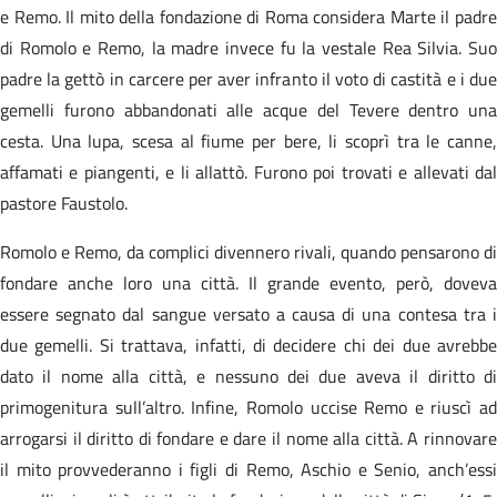
e Remo. Il mito della fondazione di Roma considera Marte il padre
di Romolo e Remo, la madre invece fu la vestale Rea Silvia. Suo
padre la gettò in carcere per aver infranto il voto di castità e i due
gemelli furono abbandonati alle acque del Tevere dentro una
cesta. Una lupa, scesa al fiume per bere, li scoprì tra le canne,
affamati e piangenti, e li allattò. Furono poi trovati e allevati dal
pastore Faustolo.
Romolo e Remo, da complici divennero rivali, quando pensarono di
fondare anche loro una città. Il grande evento, però, doveva
essere segnato dal sangue versato a causa di una contesa tra i
due gemelli. Si trattava, infatti, di decidere chi dei due avrebbe
dato il nome alla città, e nessuno dei due aveva il diritto di
primogenitura sull’altro. Infine, Romolo uccise Remo e riuscì ad
arrogarsi il diritto di fondare e dare il nome alla città. A rinnovare
il mito provvederanno i figli di Remo, Aschio e Senio, anch’essi