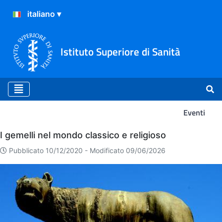
Istituto Superiore di Sanità
Eventi
Eventi
I gemelli nel mondo classico e religioso
Pubblicato 10/12/2020 -
Modificato 09/06/2026