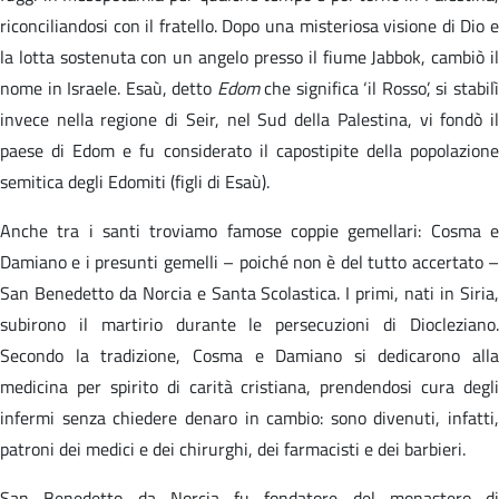
riconciliandosi con il fratello. Dopo una misteriosa visione di Dio e
la lotta sostenuta con un angelo presso il fiume Jabbok, cambiò il
nome in Israele. Esaù, detto
Edom
che significa ‘il Rosso’, si stabil
invece nella regione di Seir, nel Sud della Palestina, vi fondò il
paese di Edom e fu considerato il capostipite della popolazione
semitica degli Edomiti (figli di Esaù).
Anche tra i santi troviamo famose coppie gemellari: Cosma e
Damiano e i presunti gemelli – poiché non è del tutto accertato –
San Benedetto da Norcia e Santa Scolastica. I primi, nati in Siria,
subirono il martirio durante le persecuzioni di Diocleziano.
Secondo la tradizione, Cosma e Damiano si dedicarono alla
medicina per spirito di carità cristiana, prendendosi cura degli
infermi senza chiedere denaro in cambio: sono divenuti, infatti,
patroni dei medici e dei chirurghi, dei farmacisti e dei barbieri.
San Benedetto da Norcia fu fondatore del monastero di