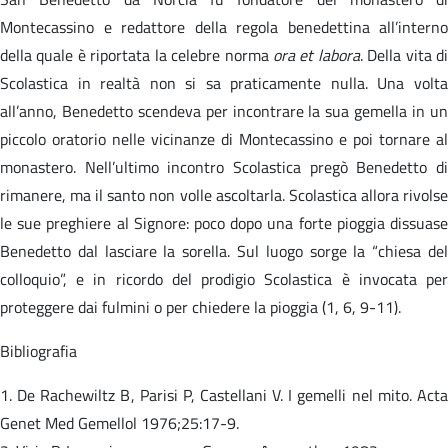
Montecassino e redattore della regola benedettina all’interno
della quale è riportata la celebre norma
ora et labora
. Della vita d
Scolastica in realtà non si sa praticamente nulla. Una volta
all’anno, Benedetto scendeva per incontrare la sua gemella in un
piccolo oratorio nelle vicinanze di Montecassino e poi tornare al
monastero. Nell’ultimo incontro Scolastica pregò Benedetto di
rimanere, ma il santo non volle ascoltarla. Scolastica allora rivolse
le sue preghiere al Signore: poco dopo una forte pioggia dissuase
Benedetto dal lasciare la sorella. Sul luogo sorge la “chiesa del
colloquio”, e in ricordo del prodigio Scolastica è invocata per
proteggere dai fulmini o per chiedere la pioggia (1, 6, 9-11).
Bibliografia
1. De Rachewiltz B, Parisi P, Castellani V. I gemelli nel mito. Acta
Genet Med Gemellol 1976;25:17-9.