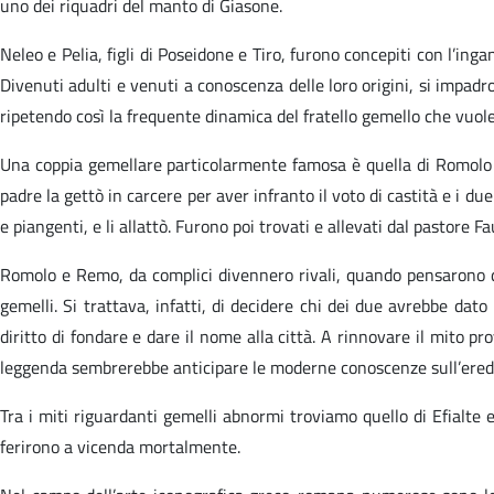
uno dei riquadri del manto di Giasone.
Neleo e Pelia, figli di Poseidone e Tiro, furono concepiti con l’in
Divenuti adulti e venuti a conoscenza delle loro origini, si impadro
ripetendo così la frequente dinamica del fratello gemello che vuole 
Una coppia gemellare particolarmente famosa è quella di Romolo e
padre la gettò in carcere per aver infranto il voto di castità e i d
e piangenti, e li allattò. Furono poi trovati e allevati dal pastore Fa
Romolo e Remo, da complici divennero rivali, quando pensarono di
gemelli. Si trattava, infatti, di decidere chi dei due avrebbe dato
diritto di fondare e dare il nome alla città. A rinnovare il mito pr
leggenda sembrerebbe anticipare le moderne conoscenze sull’eredit
Tra i miti riguardanti gemelli abnormi troviamo quello di Efialte e 
ferirono a vicenda mortalmente.