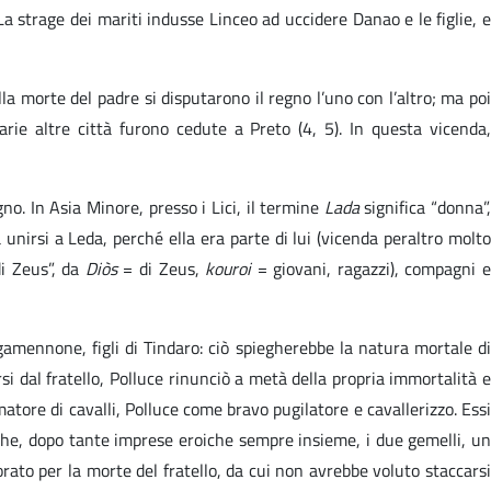
a strage dei mariti indusse Linceo ad uccidere Danao e le figlie, e
lla morte del padre si disputarono il regno l’uno con l’altro; ma poi
ie altre città furono cedute a Preto (4, 5). In questa vicenda,
gno. In Asia Minore, presso i Lici, il termine
Lada
significa “donna”
nirsi a Leda, perché ella era parte di lui (vicenda peraltro molto
di Zeus”, da
Diòs
= di Zeus,
kouroi
= giovani, ragazzi), compagni 
gamennone, figli di Tindaro: ciò spiegherebbe la natura mortale di
 dal fratello, Polluce rinunciò a metà della propria immortalità e
tore di cavalli, Polluce come bravo pugilatore e cavallerizzo. Essi
 che, dopo tante imprese eroiche sempre insieme, i due gemelli, un
orato per la morte del fratello, da cui non avrebbe voluto staccarsi