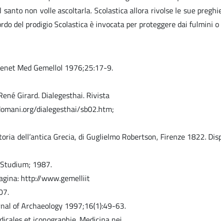
 santo non volle ascoltarla. Scolastica allora rivolse le sue pregh
icordo del prodigio Scolastica è invocata per proteggere dai fulmini o 
ta Genet Med Gemellol 1976;25:17-9.
René Girard. Dialegesthai. Rivista
dodomani.org/dialegesthai/sb02.htm;
toria dell’antica Grecia, di Guglielmo Robertson, Firenze 1822. Disp
i Studium; 1987.
 pagina: http://www.gemelliit
07.
rnal of Archaeology 1997;16(1):49-63.
icales et iconographie. Medicina nei