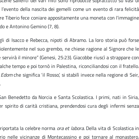
ene salienti dei vari miti sono riprodotte soprattutto su vasi di
e l’evento della nascita dei gemelli come un evento di rara felicità
atore Tiberio fece coniare appositamente una moneta con l’immagine
modo e Antonino Gemino (7, 8).
li di Isacco e Rebecca, nipoti di Abramo. La loro storia può forse
 violentemente nel suo grembo, ne chiese ragione al Signore che le
 servirà il minore” (Genesi, 25:23). Giacobbe riuscì a strappare con
che tempo e poi tornò in Palestina, riconciliandosi con il fratello.
o
Edom
che significa ‘il Rosso’, si stabilì invece nella regione di Seir
.
n Benedetto da Norcia e Santa Scolastica. I primi, nati in Siria,
 spirito di carità cristiana, prendendosi cura degli infermi senza
 riportata la celebre norma
ora et labora
. Della vita di Scolastica in
rio nelle vicinanze di Montecassino e poi tornare al monastero.