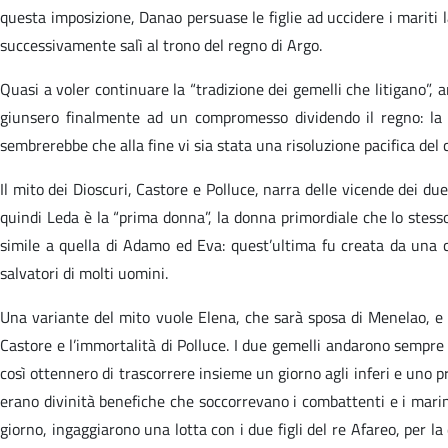
questa imposizione, Danao persuase le figlie ad uccidere i mariti l
successivamente salì al trono del regno di Argo.
Quasi a voler continuare la “tradizione dei gemelli che litigano”, a
giunsero finalmente ad un compromesso dividendo il regno: la co
sembrerebbe che alla fine vi sia stata una risoluzione pacifica del c
Il mito dei Dioscuri, Castore e Polluce, narra delle vicende dei due 
quindi Leda è la “prima donna”, la donna primordiale che lo stesso
simile a quella di Adamo ed Eva: quest’ultima fu creata da una c
salvatori di molti uomini.
Una variante del mito vuole Elena, che sarà sposa di Menelao, e P
Castore e l’immortalità di Polluce. I due gemelli andarono sempre 
così ottennero di trascorrere insieme un giorno agli inferi e uno p
erano divinità benefiche che soccorrevano i combattenti e i marin
giorno, ingaggiarono una lotta con i due figli del re Afareo, per l