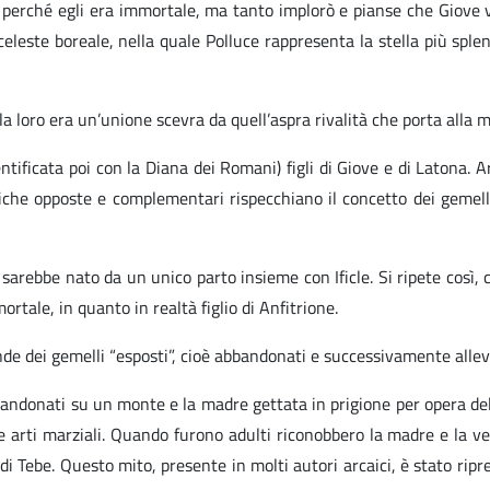
 perché egli era immortale, ma tanto implorò e pianse che Giove v
o celeste boreale, nella quale Polluce rappresenta la stella più spl
la loro era un’unione scevra da quell’aspra rivalità che porta alla 
ntificata poi con la Diana dei Romani) figli di Giove e di Latona. 
istiche opposte e complementari rispecchiano il concetto dei gemel
 sarebbe nato da un unico parto insieme con Ificle. Si ripete così, 
mortale, in quanto in realtà figlio di Anfitrione.
gende dei gemelli “esposti”, cioè abbandonati e successivamente alle
bandonati su un monte e la madre gettata in prigione per opera dell
lle arti marziali. Quando furono adulti riconobbero la madre e la 
di Tebe. Questo mito, presente in molti autori arcaici, è stato rip