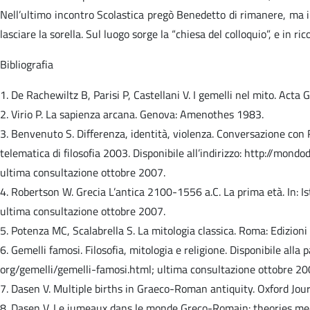
Nell’ultimo incontro Scolastica pregò Benedetto di rimanere, ma il
lasciare la sorella. Sul luogo sorge la “chiesa del colloquio”, e in r
Bibliografia
1. De Rachewiltz B, Parisi P, Castellani V. I gemelli nel mito. Ac
2. Virio P. La sapienza arcana. Genova: Amenothes 1983.
3. Benvenuto S. Differenza, identità, violenza. Conversazione con 
telematica di filosofia 2003. Disponibile all’indirizzo: http://mon
ultima consultazione ottobre 2007.
4. Robertson W. Grecia L’antica 2100-1556 a.C. La prima età. In: Is
ultima consultazione ottobre 2007.
5. Potenza MC, Scalabrella S. La mitologia classica. Roma: Edizion
6. Gemelli famosi. Filosofia, mitologia e religione. Disponibile alla
org/gemelli/gemelli-famosi.html; ultima consultazione ottobre 20
7. Dasen V. Multiple births in Graeco-Roman antiquity. Oxford Jou
8. Dasen V. Le jumeaux dans le monde Greco-Romain: theories med