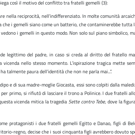
a così il motivo del conflitto tra fratelli gemelli (3):
 nella reciprocità, nell’indifferenziato. In molte comunità arcaiche
aura che i gemelli siano come un batterio, che contaminerebbe tutta 
e vedono i gemelli in questo modo. Non solo sul piano simbolico, ma
 legittimo del padre, in caso si creda al diritto del fratello m
 a vicenda nello stesso momento. L’ispirazione tragica mette sempre
 ha talmente paura dell’identità che non ne parla mai...”.
Edipo e di sua madre-moglie Giocasta, essi sono colpiti dalla maledi
per primo, si rifiutò di lasciare il trono a Polinice. I due fratelli
 questa vicenda mitica la tragedia
Sette contro Tebe
, dove la figu
ome protagonisti i due fratelli gemelli Egitto e Danao, figli di Be
ritorio-regno, decise che i suoi cinquanta figli avrebbero dovuto spos