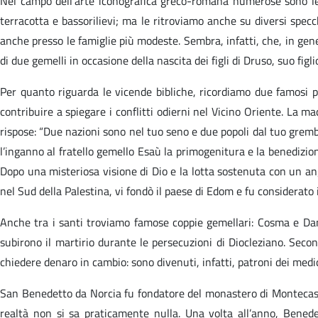
Nel campo dell’arte iconografica greco-romana numerose sono le i
terracotta e bassorilievi; ma le ritroviamo anche su diversi specch
anche presso le famiglie più modeste. Sembra, infatti, che, in ge
di due gemelli in occasione della nascita dei figli di Druso, suo fi
Per quanto riguarda le vicende bibliche, ricordiamo due famosi per
contribuire a spiegare i conflitti odierni nel Vicino Oriente. La
rispose: “Due nazioni sono nel tuo seno e due popoli dal tuo grembo
l’inganno al fratello gemello Esaù la primogenitura e la benedizione
Dopo una misteriosa visione di Dio e la lotta sostenuta con un an
nel Sud della Palestina, vi fondò il paese di Edom e fu considerato i
Anche tra i santi troviamo famose coppie gemellari: Cosma e Dami
subirono il martirio durante le persecuzioni di Diocleziano. Seco
chiedere denaro in cambio: sono divenuti, infatti, patroni dei medici
San Benedetto da Norcia fu fondatore del monastero di Montecassi
realtà non si sa praticamente nulla. Una volta all’anno, Bened