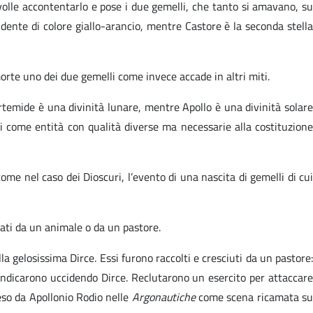
olle accontentarlo e pose i due gemelli, che tanto si amavano, su
endente di colore giallo-arancio, mentre Castore è la seconda stella
morte uno dei due gemelli come invece accade in altri miti.
Artemide è una divinità lunare, mentre Apollo è una divinità solare
li come entità con qualità diverse ma necessarie alla costituzione
come nel caso dei Dioscuri, l’evento di una nascita di gemelli di cui
vati da un animale o da un pastore.
a gelosissima Dirce. Essi furono raccolti e cresciuti da un pastore:
vendicarono uccidendo Dirce. Reclutarono un esercito per attaccare
reso da Apollonio Rodio nelle
Argonautiche
come scena ricamata s