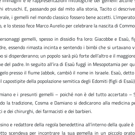
mmagini e le rappresentazioni mitologiche dei gemelli: alcune sc
i etruschi. E, passando poi dal mito alla storia, Tacito ci descriv
nerale, i gemelli nel mondo classico fossero bene accetti. L’imper
glio, e lo stesso fece Marco Aurelio per celebrare la nascita di Com
sonaggi gemelli, spesso in dissidio fra loro: Giacobbe e Esaù, fig
 madre, essendo rimasta incinta e sentendo i bimbi che si urtavano
 si disperderanno; un popolo sarà più forte dell’altro e il maggiore
 del padre. In seguito all’ira di Esaù fuggì in Mesopotamia per qual
gelo presso il fiume Jabbok, cambiò il nome in Israele. Esaù, dett
l capostipite della popolazione semitica degli Edomiti (figli di Esaù)
ano e i presunti gemelli – poiché non è del tutto accertato – Sa
ndo la tradizione, Cosma e Damiano si dedicarono alla medicina per
 e dei chirurghi, dei farmacisti e dei barbieri.
no e redattore della regola benedettina all’interno della quale è
etto scendeva per incontrare la sua gemella in un piccolo orato