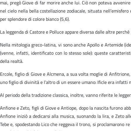
mai, pregò Giove di far morire anche lui. Ciò non poteva avvenire
nel cielo nella bella costellazione zodiacale, situata nell’emisfer
per splendore di colore bianco (5,6).
La leggenda di Castore e Polluce appare diversa dalle altre perché 
Nella mitologia greco-latina, vi sono anche Apollo e Artemide (ide
(venne, infatti, identificato con lo stesso sole): queste caratter
della realtà.
Ercole, figlio di Giove e Alcmena, a sua volta moglie di Anfitrione,
uno figlio di divinità e l’altro di un essere umano: Ificle era infatti 
Al periodo della tradizione classica, inoltre, vanno riferite le leg
Anfione e Zeto, figli di Giove e Antiope, dopo la nascita furono ab
Anfione iniziò a dedicarsi alla musica, suonando la lira, e Zeto a
Tebe e, spodestando Lico che reggeva il trono, si proclamarono re 