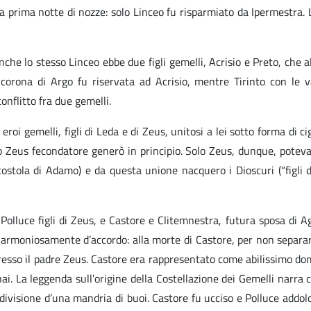
a prima notte di nozze: solo Linceo fu risparmiato da Ipermestra. L
nche lo stesso Linceo ebbe due figli gemelli, Acrisio e Preto, che a
rona di Argo fu riservata ad Acrisio, mentre Tirinto con le var
onflitto fra due gemelli.
eroi gemelli, figli di Leda e di Zeus, unitosi a lei sotto forma di ci
 Zeus fecondatore generò in principio. Solo Zeus, dunque, poteva u
ostola di Adamo) e da questa unione nacquero i Dioscuri (“figli 
olluce figli di Zeus, e Castore e Clitemnestra, futura sposa di A
armoniosamente d’accordo: alla morte di Castore, per non separarsi
resso il padre Zeus. Castore era rappresentato come abilissimo doma
ai. La leggenda sull’origine della Costellazione dei Gemelli narra
a divisione d’una mandria di buoi. Castore fu ucciso e Polluce addol