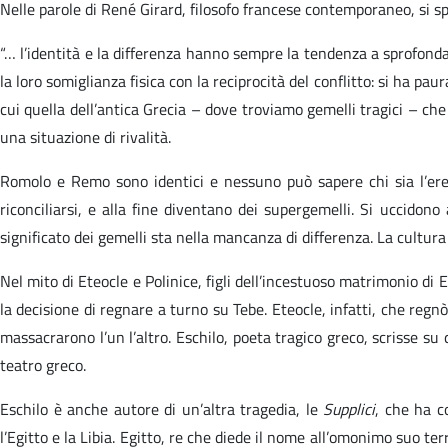
Nelle parole di René Girard, filosofo francese contemporaneo, si spieg
“… l’identità e la differenza hanno sempre la tendenza a sprofondare
la loro somiglianza fisica con la reciprocità del conflitto: si ha p
cui quella dell’antica Grecia – dove troviamo gemelli tragici – ch
una situazione di rivalità.
Romolo e Remo sono identici e nessuno può sapere chi sia l’erede
riconciliarsi, e alla fine diventano dei supergemelli. Si uccidono
significato dei gemelli sta nella mancanza di differenza. La cultura
Nel mito di Eteocle e Polinice, figli dell’incestuoso matrimonio di 
la decisione di regnare a turno su Tebe. Eteocle, infatti, che regnò 
massacrarono l’un l’altro. Eschilo, poeta tragico greco, scrisse su
teatro greco.
Eschilo è anche autore di un’altra tragedia, le
Supplici
, che ha c
l’Egitto e la Libia. Egitto, re che diede il nome all’omonimo suo ter