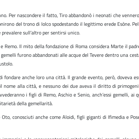
ganno. Per nascondere il fatto, Tiro abbandonò i neonati che venner
nirono del trono di Iolco spodestando il legittimo erede Esòne. Peli
prevalere sull’altro per sentirsi unico.
 Remo. Il mito della fondazione di Roma considera Marte il padre
ue gemelli furono abbandonati alle acque del Tevere dentro una cesta
ustolo.
 fondare anche loro una città. Il grande evento, però, doveva es
 il nome alla città, e nessuno dei due aveva il diritto di primogeni
ovvederanno i figli di Remo, Aschio e Senio, anch’essi gemelli, ai qu
arietà della gemellarità.
Oto, conosciuti anche come Aloidi, figli giganti di Ifimedia e Posei