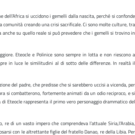
 dell’Africa si uccidono i gemelli dalla nascita, perché si confonde
la comunità creando una crisi sacrificale. Ci sono molte culture, tra
 anche su quello reale si può prevedere che i gemelli si trovino in
aggiore. Eteocle e Polinice sono sempre in lotta e non riescono a
 in luce le similitudini al di sotto delle differenze. In realtà il
zione del padre, che predisse che si sarebbero uccisi a vicenda, per
 allora si combatterono, fortemente animati da un odio reciproco, e si
ra di Eteocle rappresenta il primo vero personaggio drammatico de
lo, re di un vasto impero che comprendeva l’attuale Siria,l’Arabia
arsi con le altrettante figlie del fratello Danao, re della Libia. Per