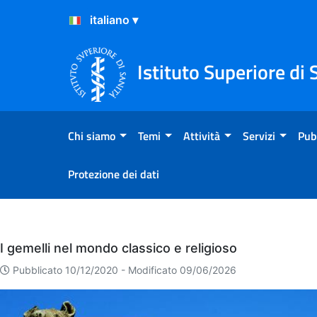
Salta al Contenuto
Salta al Footer
Istituto Superiore di 
Chi siamo
Temi
Attività
Servizi
Pub
Protezione dei dati
Eventi
I gemelli nel mondo classico e religioso
Pubblicato 10/12/2020 -
Modificato 09/06/2026