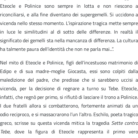
Eteocle e Polinice sono sempre in lotta e non riescono a
riconciliarsi, e alla fine diventano dei supergemelli. Si uccidono a
vicenda nello stesso momento. L’ispirazione tragica mette sempre
in luce le similitudini al di sotto delle differenze. In realtà il
significato dei gemelli sta nella mancanza di differenza. La cultura
ha talmente paura dell’identità che non ne parla mai...”.
Nel mito di Eteocle e Polinice, figli dell’incestuoso matrimonio di
Edipo e di sua madre-moglie Giocasta, essi sono colpiti dalla
maledizione del padre, che predisse che si sarebbero uccisi a
vicenda, per la decisione di regnare a turno su Tebe. Eteocle,
infatti, che regnò per primo, si rifiutò di lasciare il trono a Polinice.
I due fratelli allora si combatterono, fortemente animati da un
odio reciproco, e si massacrarono l’un l’altro. Eschilo, poeta tragico
greco, scrisse su questa vicenda mitica la tragedia
Sette contr
Tebe
, dove la figura di Eteocle rappresenta il primo vero