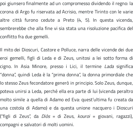
poi giunsero finalmente ad un compromesso dividendo il regno: la
corona di Argo fu riservata ad Acrisio, mentre Tirinto con le varie
altre città furono cedute a Preto (4, 5). In questa vicenda,
sembrerebbe che alla fine vi sia stata una risoluzione pacifica del
conflitto fra due gemelli.
Il mito dei Dioscuri, Castore e Polluce, narra delle vicende dei due
eroi gemelli, figli di Leda e di Zeus, unitosi a lei sotto forma di
cigno. In Asia Minore, presso i Lici, il termine
Lada
significa
“donna”, quindi Leda è la “prima donna”, la donna primordiale che
lo stesso Zeus fecondatore generò in principio. Solo Zeus, dunque,
poteva unirsi a Leda, perché ella era parte di lui (vicenda peraltro
molto simile a quella di Adamo ed Eva: quest’ultima fu creata da
una costola di Adamo) e da questa unione nacquero i Dioscuri
(“figli di Zeus”, da
Diòs
= di Zeus,
kouroi
= giovani, ragazzi)
compagni e salvatori di molti uomini.