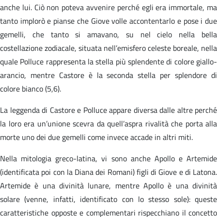
anche lui. Ciò non poteva avvenire perché egli era immortale, ma
tanto implorò e pianse che Giove volle accontentarlo e pose i due
gemelli, che tanto si amavano, su nel cielo nella bella
costellazione zodiacale, situata nell’emisfero celeste boreale, nella
quale Polluce rappresenta la stella più splendente di colore giallo-
arancio, mentre Castore è la seconda stella per splendore di
colore bianco (5,6).
La leggenda di Castore e Polluce appare diversa dalle altre perché
la loro era un’unione scevra da quell’aspra rivalità che porta alla
morte uno dei due gemelli come invece accade in altri miti.
Nella mitologia greco-latina, vi sono anche Apollo e Artemide
(identificata poi con la Diana dei Romani) figli di Giove e di Latona.
Artemide è una divinità lunare, mentre Apollo è una divinità
solare (venne, infatti, identificato con lo stesso sole): queste
caratteristiche opposte e complementari rispecchiano il concetto