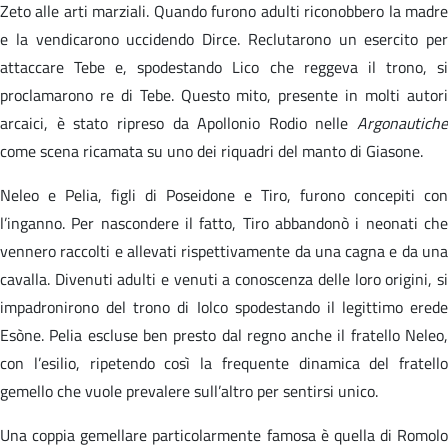
Zeto alle arti marziali. Quando furono adulti riconobbero la madre
e la vendicarono uccidendo Dirce. Reclutarono un esercito per
attaccare Tebe e, spodestando Lico che reggeva il trono, si
proclamarono re di Tebe. Questo mito, presente in molti autori
arcaici, è stato ripreso da Apollonio Rodio nelle
Argonautiche
come scena ricamata su uno dei riquadri del manto di Giasone.
Neleo e Pelia, figli di Poseidone e Tiro, furono concepiti con
l’inganno. Per nascondere il fatto, Tiro abbandonò i neonati che
vennero raccolti e allevati rispettivamente da una cagna e da una
cavalla. Divenuti adulti e venuti a conoscenza delle loro origini, si
impadronirono del trono di Iolco spodestando il legittimo erede
Esòne. Pelia escluse ben presto dal regno anche il fratello Neleo,
con l’esilio, ripetendo così la frequente dinamica del fratello
gemello che vuole prevalere sull’altro per sentirsi unico.
Una coppia gemellare particolarmente famosa è quella di Romolo