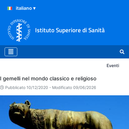
Istituto Superiore di Sanità
Eventi
Eventi
I gemelli nel mondo classico e religioso
Pubblicato 10/12/2020 -
Modificato 09/06/2026