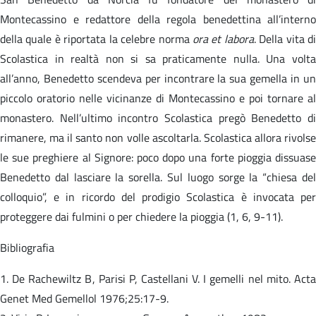
Montecassino e redattore della regola benedettina all’interno
della quale è riportata la celebre norma
ora et labora
. Della vita d
Scolastica in realtà non si sa praticamente nulla. Una volta
all’anno, Benedetto scendeva per incontrare la sua gemella in un
piccolo oratorio nelle vicinanze di Montecassino e poi tornare al
monastero. Nell’ultimo incontro Scolastica pregò Benedetto di
rimanere, ma il santo non volle ascoltarla. Scolastica allora rivolse
le sue preghiere al Signore: poco dopo una forte pioggia dissuase
Benedetto dal lasciare la sorella. Sul luogo sorge la “chiesa del
colloquio”, e in ricordo del prodigio Scolastica è invocata per
proteggere dai fulmini o per chiedere la pioggia (1, 6, 9-11).
Bibliografia
1. De Rachewiltz B, Parisi P, Castellani V. I gemelli nel mito. Acta
Genet Med Gemellol 1976;25:17-9.