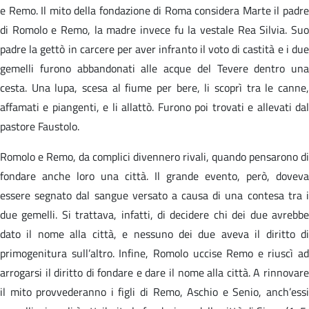
e Remo. Il mito della fondazione di Roma considera Marte il padre
di Romolo e Remo, la madre invece fu la vestale Rea Silvia. Suo
padre la gettò in carcere per aver infranto il voto di castità e i due
gemelli furono abbandonati alle acque del Tevere dentro una
cesta. Una lupa, scesa al fiume per bere, li scoprì tra le canne,
affamati e piangenti, e li allattò. Furono poi trovati e allevati dal
pastore Faustolo.
Romolo e Remo, da complici divennero rivali, quando pensarono di
fondare anche loro una città. Il grande evento, però, doveva
essere segnato dal sangue versato a causa di una contesa tra i
due gemelli. Si trattava, infatti, di decidere chi dei due avrebbe
dato il nome alla città, e nessuno dei due aveva il diritto di
primogenitura sull’altro. Infine, Romolo uccise Remo e riuscì ad
arrogarsi il diritto di fondare e dare il nome alla città. A rinnovare
il mito provvederanno i figli di Remo, Aschio e Senio, anch’essi