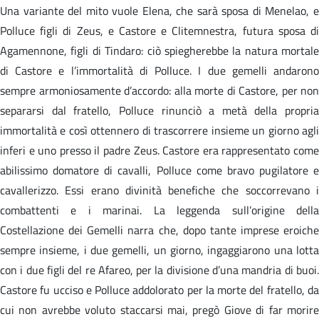
Una variante del mito vuole Elena, che sarà sposa di Menelao, e
Polluce figli di Zeus, e Castore e Clitemnestra, futura sposa di
Agamennone, figli di Tindaro: ciò spiegherebbe la natura mortale
di Castore e l’immortalità di Polluce. I due gemelli andarono
sempre armoniosamente d’accordo: alla morte di Castore, per non
separarsi dal fratello, Polluce rinunciò a metà della propria
immortalità e così ottennero di trascorrere insieme un giorno agli
inferi e uno presso il padre Zeus. Castore era rappresentato come
abilissimo domatore di cavalli, Polluce come bravo pugilatore e
cavallerizzo. Essi erano divinità benefiche che soccorrevano i
combattenti e i marinai. La leggenda sull’origine della
Costellazione dei Gemelli narra che, dopo tante imprese eroiche
sempre insieme, i due gemelli, un giorno, ingaggiarono una lotta
con i due figli del re Afareo, per la divisione d’una mandria di buoi.
Castore fu ucciso e Polluce addolorato per la morte del fratello, da
cui non avrebbe voluto staccarsi mai, pregò Giove di far morire