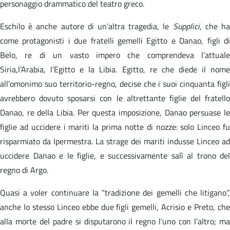
personaggio drammatico del teatro greco.
Eschilo è anche autore di un’altra tragedia, le
Supplici
, che h
come protagonisti i due fratelli gemelli Egitto e Danao, figli di
Belo, re di un vasto impero che comprendeva l’attuale
Siria,l’Arabia, l’Egitto e la Libia. Egitto, re che diede il nome
all’omonimo suo territorio-regno, decise che i suoi cinquanta figli
avrebbero dovuto sposarsi con le altrettante figlie del fratello
Danao, re della Libia. Per questa imposizione, Danao persuase le
figlie ad uccidere i mariti la prima notte di nozze: solo Linceo fu
risparmiato da Ipermestra. La strage dei mariti indusse Linceo ad
uccidere Danao e le figlie, e successivamente salì al trono del
regno di Argo.
Quasi a voler continuare la “tradizione dei gemelli che litigano”,
anche lo stesso Linceo ebbe due figli gemelli, Acrisio e Preto, che
alla morte del padre si disputarono il regno l’uno con l’altro; ma