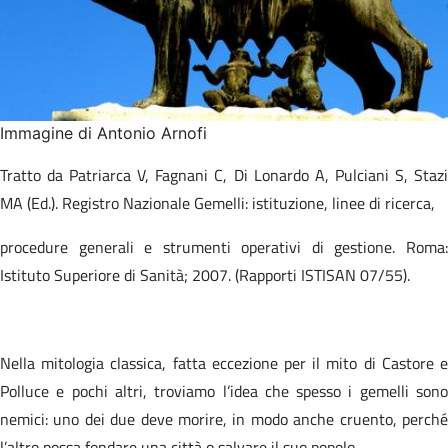
Immagine di Antonio Arnofi
Tratto da Patriarca V, Fagnani C, Di Lonardo A, Pulciani S, Stazi
MA (Ed.). Registro Nazionale Gemelli: istituzione, linee di ricerca,​
procedure generali e strumenti operativi di gestione. Roma:
Istituto Superiore di Sanità; 2007. (Rapporti ISTISAN 07/55).​
Nella mitologia classica, fatta eccezione per il mito di Castore e
Polluce e pochi altri, troviamo l’idea che spesso i gemelli sono
nemici: uno dei due deve morire, in modo anche cruento, perché
l’altro possa fondare una città o salvare il suo popolo.