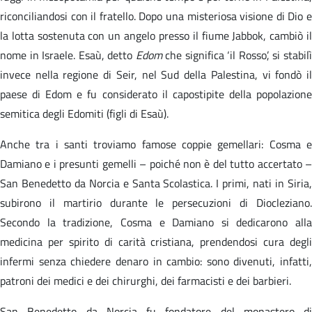
riconciliandosi con il fratello. Dopo una misteriosa visione di Dio e
la lotta sostenuta con un angelo presso il fiume Jabbok, cambiò il
nome in Israele. Esaù, detto
Edom
che significa ‘il Rosso’, si stabil
invece nella regione di Seir, nel Sud della Palestina, vi fondò il
paese di Edom e fu considerato il capostipite della popolazione
semitica degli Edomiti (figli di Esaù).
Anche tra i santi troviamo famose coppie gemellari: Cosma e
Damiano e i presunti gemelli – poiché non è del tutto accertato –
San Benedetto da Norcia e Santa Scolastica. I primi, nati in Siria,
subirono il martirio durante le persecuzioni di Diocleziano.
Secondo la tradizione, Cosma e Damiano si dedicarono alla
medicina per spirito di carità cristiana, prendendosi cura degli
infermi senza chiedere denaro in cambio: sono divenuti, infatti,
patroni dei medici e dei chirurghi, dei farmacisti e dei barbieri.
San Benedetto da Norcia fu fondatore del monastero di