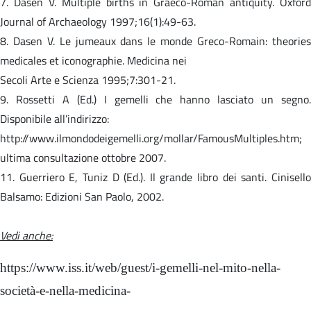
7. Dasen V. Multiple births in Graeco-Roman antiquity. Oxford
Journal of Archaeology 1997;16(1):49-63.
8. Dasen V. Le jumeaux dans le monde Greco-Romain: theories
medicales et iconographie. Medicina nei
Secoli Arte e Scienza 1995;7:301-21.
9. Rossetti A (Ed.) I gemelli che hanno lasciato un segno.
Disponibile all’indirizzo:
http://www.ilmondodeigemelli.org/mollar/FamousMultiples.htm;
ultima consultazione ottobre 2007.
11. Guerriero E, Tuniz D (Ed.). Il grande libro dei santi. Cinisello
Balsamo: Edizioni San Paolo, 2002.
Vedi anche:
https://www.iss.it/web/guest/i-gemelli-nel-mito-nella-
società-e-nella-medicina-