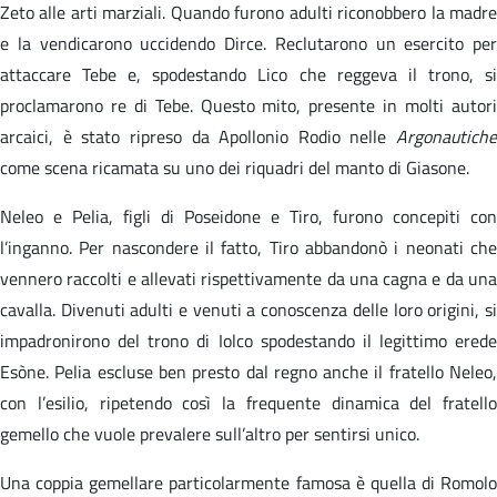
Zeto alle arti marziali. Quando furono adulti riconobbero la madre
e la vendicarono uccidendo Dirce. Reclutarono un esercito per
attaccare Tebe e, spodestando Lico che reggeva il trono, si
proclamarono re di Tebe. Questo mito, presente in molti autori
arcaici, è stato ripreso da Apollonio Rodio nelle
Argonautiche
come scena ricamata su uno dei riquadri del manto di Giasone.
Neleo e Pelia, figli di Poseidone e Tiro, furono concepiti con
l’inganno. Per nascondere il fatto, Tiro abbandonò i neonati che
vennero raccolti e allevati rispettivamente da una cagna e da una
cavalla. Divenuti adulti e venuti a conoscenza delle loro origini, si
impadronirono del trono di Iolco spodestando il legittimo erede
Esòne. Pelia escluse ben presto dal regno anche il fratello Neleo,
con l’esilio, ripetendo così la frequente dinamica del fratello
gemello che vuole prevalere sull’altro per sentirsi unico.
Una coppia gemellare particolarmente famosa è quella di Romolo