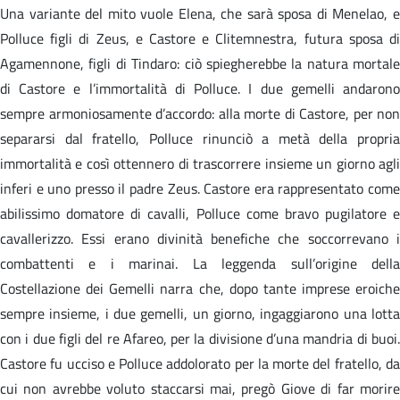
Una variante del mito vuole Elena, che sarà sposa di Menelao, e
Polluce figli di Zeus, e Castore e Clitemnestra, futura sposa di
Agamennone, figli di Tindaro: ciò spiegherebbe la natura mortale
di Castore e l’immortalità di Polluce. I due gemelli andarono
sempre armoniosamente d’accordo: alla morte di Castore, per non
separarsi dal fratello, Polluce rinunciò a metà della propria
immortalità e così ottennero di trascorrere insieme un giorno agli
inferi e uno presso il padre Zeus. Castore era rappresentato come
abilissimo domatore di cavalli, Polluce come bravo pugilatore e
cavallerizzo. Essi erano divinità benefiche che soccorrevano i
combattenti e i marinai. La leggenda sull’origine della
Costellazione dei Gemelli narra che, dopo tante imprese eroiche
sempre insieme, i due gemelli, un giorno, ingaggiarono una lotta
con i due figli del re Afareo, per la divisione d’una mandria di buoi.
Castore fu ucciso e Polluce addolorato per la morte del fratello, da
cui non avrebbe voluto staccarsi mai, pregò Giove di far morire