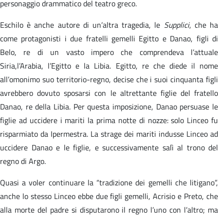
personaggio drammatico del teatro greco.
Eschilo è anche autore di un’altra tragedia, le
Supplici
, che h
come protagonisti i due fratelli gemelli Egitto e Danao, figli di
Belo, re di un vasto impero che comprendeva l’attuale
Siria,l’Arabia, l’Egitto e la Libia. Egitto, re che diede il nome
all’omonimo suo territorio-regno, decise che i suoi cinquanta figli
avrebbero dovuto sposarsi con le altrettante figlie del fratello
Danao, re della Libia. Per questa imposizione, Danao persuase le
figlie ad uccidere i mariti la prima notte di nozze: solo Linceo fu
risparmiato da Ipermestra. La strage dei mariti indusse Linceo ad
uccidere Danao e le figlie, e successivamente salì al trono del
regno di Argo.
Quasi a voler continuare la “tradizione dei gemelli che litigano”,
anche lo stesso Linceo ebbe due figli gemelli, Acrisio e Preto, che
alla morte del padre si disputarono il regno l’uno con l’altro; ma