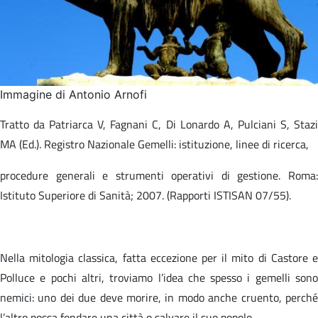
Immagine di Antonio Arnofi
Tratto da Patriarca V, Fagnani C, Di Lonardo A, Pulciani S, Stazi
MA (Ed.). Registro Nazionale Gemelli: istituzione, linee di ricerca,​
procedure generali e strumenti operativi di gestione. Roma:
Istituto Superiore di Sanità; 2007. (Rapporti ISTISAN 07/55).​
Nella mitologia classica, fatta eccezione per il mito di Castore e
Polluce e pochi altri, troviamo l’idea che spesso i gemelli sono
nemici: uno dei due deve morire, in modo anche cruento, perché
l’altro possa fondare una città o salvare il suo popolo.