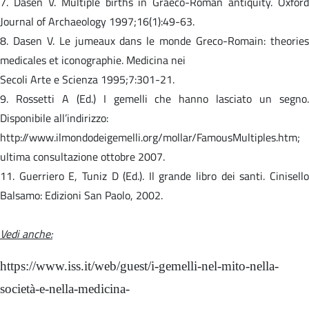
7. Dasen V. Multiple births in Graeco-Roman antiquity. Oxford
Journal of Archaeology 1997;16(1):49-63.
8. Dasen V. Le jumeaux dans le monde Greco-Romain: theories
medicales et iconographie. Medicina nei
Secoli Arte e Scienza 1995;7:301-21.
9. Rossetti A (Ed.) I gemelli che hanno lasciato un segno.
Disponibile all’indirizzo:
http://www.ilmondodeigemelli.org/mollar/FamousMultiples.htm;
ultima consultazione ottobre 2007.
11. Guerriero E, Tuniz D (Ed.). Il grande libro dei santi. Cinisello
Balsamo: Edizioni San Paolo, 2002.
Vedi anche:
https://www.iss.it/web/guest/i-gemelli-nel-mito-nella-
società-e-nella-medicina-