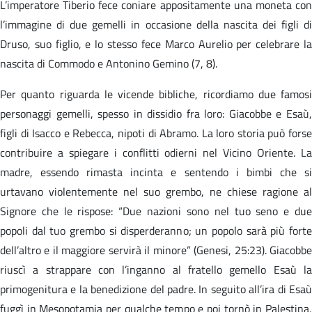
L’imperatore Tiberio fece coniare appositamente una moneta con
l’immagine di due gemelli in occasione della nascita dei figli di
Druso, suo figlio, e lo stesso fece Marco Aurelio per celebrare la
nascita di Commodo e Antonino Gemino (7, 8).
Per quanto riguarda le vicende bibliche, ricordiamo due famosi
personaggi gemelli, spesso in dissidio fra loro: Giacobbe e Esaù,
figli di Isacco e Rebecca, nipoti di Abramo. La loro storia può forse
contribuire a spiegare i conflitti odierni nel Vicino Oriente. La
madre, essendo rimasta incinta e sentendo i bimbi che si
urtavano violentemente nel suo grembo, ne chiese ragione al
Signore che le rispose: “Due nazioni sono nel tuo seno e due
popoli dal tuo grembo si disperderanno; un popolo sarà più forte
dell’altro e il maggiore servirà il minore” (Genesi, 25:23). Giacobbe
riuscì a strappare con l’inganno al fratello gemello Esaù la
primogenitura e la benedizione del padre. In seguito all’ira di Esaù
fuggì in Mesopotamia per qualche tempo e poi tornò in Palestina,