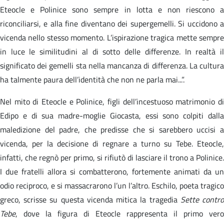
Eteocle e Polinice sono sempre in lotta e non riescono a
riconciliarsi, e alla fine diventano dei supergemelli. Si uccidono a
vicenda nello stesso momento. L’ispirazione tragica mette sempre
in luce le similitudini al di sotto delle differenze. In realtà il
significato dei gemelli sta nella mancanza di differenza. La cultura
ha talmente paura dell’identità che non ne parla mai...”.
Nel mito di Eteocle e Polinice, figli dell’incestuoso matrimonio di
Edipo e di sua madre-moglie Giocasta, essi sono colpiti dalla
maledizione del padre, che predisse che si sarebbero uccisi a
vicenda, per la decisione di regnare a turno su Tebe. Eteocle,
infatti, che regnò per primo, si rifiutò di lasciare il trono a Polinice.
I due fratelli allora si combatterono, fortemente animati da un
odio reciproco, e si massacrarono l’un l’altro. Eschilo, poeta tragico
greco, scrisse su questa vicenda mitica la tragedia
Sette contr
Tebe
, dove la figura di Eteocle rappresenta il primo vero