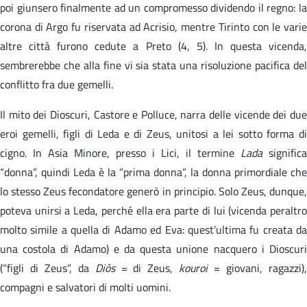
poi giunsero finalmente ad un compromesso dividendo il regno: la
corona di Argo fu riservata ad Acrisio, mentre Tirinto con le varie
altre città furono cedute a Preto (4, 5). In questa vicenda,
sembrerebbe che alla fine vi sia stata una risoluzione pacifica del
conflitto fra due gemelli.
Il mito dei Dioscuri, Castore e Polluce, narra delle vicende dei due
eroi gemelli, figli di Leda e di Zeus, unitosi a lei sotto forma di
cigno. In Asia Minore, presso i Lici, il termine
Lada
significa
“donna”, quindi Leda è la “prima donna”, la donna primordiale che
lo stesso Zeus fecondatore generò in principio. Solo Zeus, dunque,
poteva unirsi a Leda, perché ella era parte di lui (vicenda peraltro
molto simile a quella di Adamo ed Eva: quest’ultima fu creata da
una costola di Adamo) e da questa unione nacquero i Dioscuri
(“figli di Zeus”, da
Diòs
= di Zeus,
kouroi
= giovani, ragazzi)
compagni e salvatori di molti uomini.