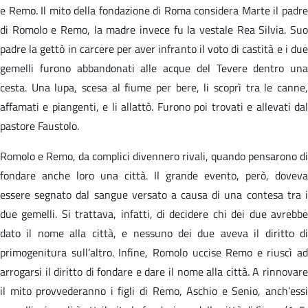
e Remo. Il mito della fondazione di Roma considera Marte il padre
di Romolo e Remo, la madre invece fu la vestale Rea Silvia. Suo
padre la gettò in carcere per aver infranto il voto di castità e i due
gemelli furono abbandonati alle acque del Tevere dentro una
cesta. Una lupa, scesa al fiume per bere, li scoprì tra le canne,
affamati e piangenti, e li allattò. Furono poi trovati e allevati dal
pastore Faustolo.
Romolo e Remo, da complici divennero rivali, quando pensarono di
fondare anche loro una città. Il grande evento, però, doveva
essere segnato dal sangue versato a causa di una contesa tra i
due gemelli. Si trattava, infatti, di decidere chi dei due avrebbe
dato il nome alla città, e nessuno dei due aveva il diritto di
primogenitura sull’altro. Infine, Romolo uccise Remo e riuscì ad
arrogarsi il diritto di fondare e dare il nome alla città. A rinnovare
il mito provvederanno i figli di Remo, Aschio e Senio, anch’essi