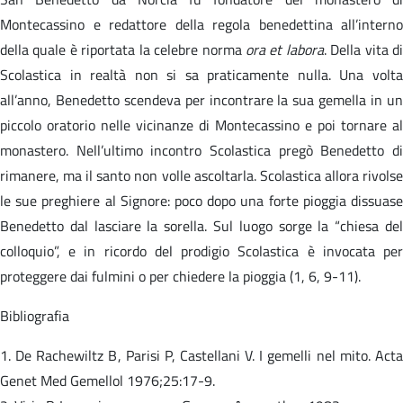
Montecassino e redattore della regola benedettina all’interno
della quale è riportata la celebre norma
ora et labora
. Della vita d
Scolastica in realtà non si sa praticamente nulla. Una volta
all’anno, Benedetto scendeva per incontrare la sua gemella in un
piccolo oratorio nelle vicinanze di Montecassino e poi tornare al
monastero. Nell’ultimo incontro Scolastica pregò Benedetto di
rimanere, ma il santo non volle ascoltarla. Scolastica allora rivolse
le sue preghiere al Signore: poco dopo una forte pioggia dissuase
Benedetto dal lasciare la sorella. Sul luogo sorge la “chiesa del
colloquio”, e in ricordo del prodigio Scolastica è invocata per
proteggere dai fulmini o per chiedere la pioggia (1, 6, 9-11).
Bibliografia
1. De Rachewiltz B, Parisi P, Castellani V. I gemelli nel mito. Acta
Genet Med Gemellol 1976;25:17-9.