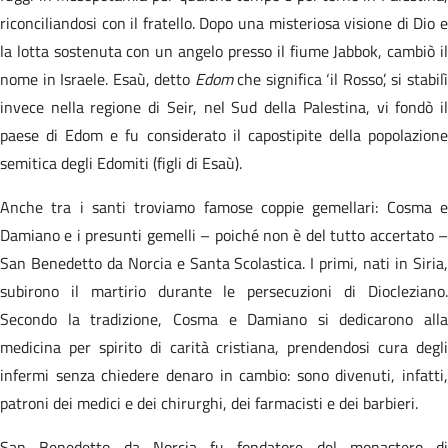
riconciliandosi con il fratello. Dopo una misteriosa visione di Dio e
la lotta sostenuta con un angelo presso il fiume Jabbok, cambiò il
nome in Israele. Esaù, detto
Edom
che significa ‘il Rosso’, si stabil
invece nella regione di Seir, nel Sud della Palestina, vi fondò il
paese di Edom e fu considerato il capostipite della popolazione
semitica degli Edomiti (figli di Esaù).
Anche tra i santi troviamo famose coppie gemellari: Cosma e
Damiano e i presunti gemelli – poiché non è del tutto accertato –
San Benedetto da Norcia e Santa Scolastica. I primi, nati in Siria,
subirono il martirio durante le persecuzioni di Diocleziano.
Secondo la tradizione, Cosma e Damiano si dedicarono alla
medicina per spirito di carità cristiana, prendendosi cura degli
infermi senza chiedere denaro in cambio: sono divenuti, infatti,
patroni dei medici e dei chirurghi, dei farmacisti e dei barbieri.
San Benedetto da Norcia fu fondatore del monastero di