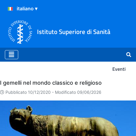
Istituto Superiore di Sanità
Eventi
Eventi
I gemelli nel mondo classico e religioso
Pubblicato 10/12/2020 -
Modificato 09/06/2026