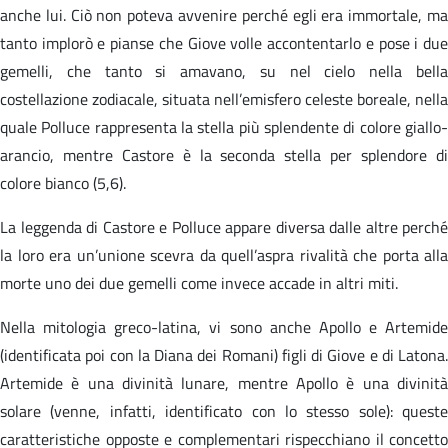
anche lui. Ciò non poteva avvenire perché egli era immortale, ma
tanto implorò e pianse che Giove volle accontentarlo e pose i due
gemelli, che tanto si amavano, su nel cielo nella bella
costellazione zodiacale, situata nell’emisfero celeste boreale, nella
quale Polluce rappresenta la stella più splendente di colore giallo-
arancio, mentre Castore è la seconda stella per splendore di
colore bianco (5,6).
La leggenda di Castore e Polluce appare diversa dalle altre perché
la loro era un’unione scevra da quell’aspra rivalità che porta alla
morte uno dei due gemelli come invece accade in altri miti.
Nella mitologia greco-latina, vi sono anche Apollo e Artemide
(identificata poi con la Diana dei Romani) figli di Giove e di Latona.
Artemide è una divinità lunare, mentre Apollo è una divinità
solare (venne, infatti, identificato con lo stesso sole): queste
caratteristiche opposte e complementari rispecchiano il concetto