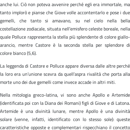
anche lui. Ciò non poteva avvenire perché egli era immortale, ma
tanto implorò e pianse che Giove volle accontentarlo e pose i due
gemelli, che tanto si amavano, su nel cielo nella bella
costellazione zodiacale, situata nell’emisfero celeste boreale, nella
quale Polluce rappresenta la stella più splendente di colore giallo-
arancio, mentre Castore è la seconda stella per splendore di
colore bianco (5,6).
La leggenda di Castore e Polluce appare diversa dalle altre perché
la loro era un’unione scevra da quell’aspra rivalità che porta alla
morte uno dei due gemelli come invece accade in altri miti.
Nella mitologia greco-latina, vi sono anche Apollo e Artemide
(identificata poi con la Diana dei Romani) figli di Giove e di Latona.
Artemide è una divinità lunare, mentre Apollo è una divinità
solare (venne, infatti, identificato con lo stesso sole): queste
caratteristiche opposte e complementari rispecchiano il concetto