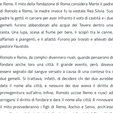
e Remo. Il mito della fondazione di Roma considera Marte il padre
di Romolo e Remo, la madre invece fu la vestale Rea Silvia. Suo
padre la gettò in carcere per aver infranto il voto di castità e i due
gemelli furono abbandonati alle acque del Tevere dentro una
cesta. Una lupa, scesa al fiume per bere, li scoprì tra le canne,
affamati e piangenti, e li allattò. Furono poi trovati e allevati dal
pastore Faustolo.
Romolo e Remo, da complici divennero rivali, quando pensarono di
fondare anche loro una città. Il grande evento, però, doveva
essere segnato dal sangue versato a causa di una contesa tra i
due gemelli. Si trattava, infatti, di decidere chi dei due avrebbe
dato il nome alla città, e nessuno dei due aveva il diritto di
primogenitura sull’altro. Infine, Romolo uccise Remo e riuscì ad
arrogarsi il diritto di fondare e dare il nome alla città. A rinnovare
il mito provvederanno i figli di Remo, Aschio e Senio, anch’essi