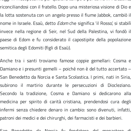
riconciliandosi con il fratello. Dopo una misteriosa visione di Dio e
la lotta sostenuta con un angelo presso il fiume Jabbok, cambiò il
nome in Israele. Esaù, detto
Edom
che significa ‘il Rosso’, si stabil
invece nella regione di Seir, nel Sud della Palestina, vi fondò il
paese di Edom e fu considerato il capostipite della popolazione
semitica degli Edomiti (figli di Esaù).
Anche tra i santi troviamo famose coppie gemellari: Cosma e
Damiano e i presunti gemelli – poiché non è del tutto accertato –
San Benedetto da Norcia e Santa Scolastica. I primi, nati in Siria,
subirono il martirio durante le persecuzioni di Diocleziano.
Secondo la tradizione, Cosma e Damiano si dedicarono alla
medicina per spirito di carità cristiana, prendendosi cura degli
infermi senza chiedere denaro in cambio: sono divenuti, infatti,
patroni dei medici e dei chirurghi, dei farmacisti e dei barbieri.
San Benedetto da Norcia fu fondatore del monastero di