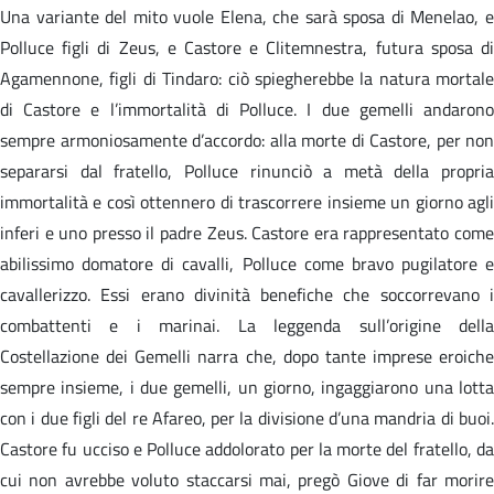
Una variante del mito vuole Elena, che sarà sposa di Menelao, e
Polluce figli di Zeus, e Castore e Clitemnestra, futura sposa di
Agamennone, figli di Tindaro: ciò spiegherebbe la natura mortale
di Castore e l’immortalità di Polluce. I due gemelli andarono
sempre armoniosamente d’accordo: alla morte di Castore, per non
separarsi dal fratello, Polluce rinunciò a metà della propria
immortalità e così ottennero di trascorrere insieme un giorno agli
inferi e uno presso il padre Zeus. Castore era rappresentato come
abilissimo domatore di cavalli, Polluce come bravo pugilatore e
cavallerizzo. Essi erano divinità benefiche che soccorrevano i
combattenti e i marinai. La leggenda sull’origine della
Costellazione dei Gemelli narra che, dopo tante imprese eroiche
sempre insieme, i due gemelli, un giorno, ingaggiarono una lotta
con i due figli del re Afareo, per la divisione d’una mandria di buoi.
Castore fu ucciso e Polluce addolorato per la morte del fratello, da
cui non avrebbe voluto staccarsi mai, pregò Giove di far morire