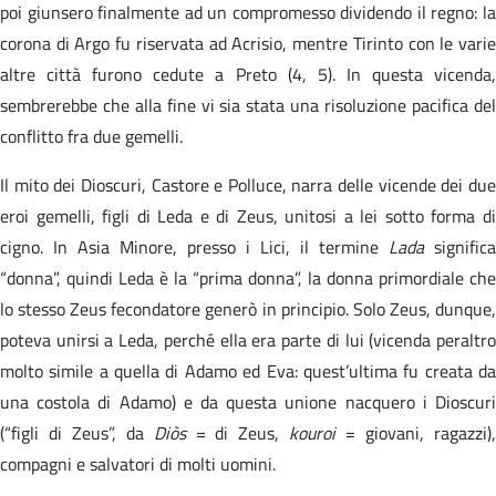
poi giunsero finalmente ad un compromesso dividendo il regno: la
corona di Argo fu riservata ad Acrisio, mentre Tirinto con le varie
altre città furono cedute a Preto (4, 5). In questa vicenda,
sembrerebbe che alla fine vi sia stata una risoluzione pacifica del
conflitto fra due gemelli.
Il mito dei Dioscuri, Castore e Polluce, narra delle vicende dei due
eroi gemelli, figli di Leda e di Zeus, unitosi a lei sotto forma di
cigno. In Asia Minore, presso i Lici, il termine
Lada
significa
“donna”, quindi Leda è la “prima donna”, la donna primordiale che
lo stesso Zeus fecondatore generò in principio. Solo Zeus, dunque,
poteva unirsi a Leda, perché ella era parte di lui (vicenda peraltro
molto simile a quella di Adamo ed Eva: quest’ultima fu creata da
una costola di Adamo) e da questa unione nacquero i Dioscuri
(“figli di Zeus”, da
Diòs
= di Zeus,
kouroi
= giovani, ragazzi)
compagni e salvatori di molti uomini.