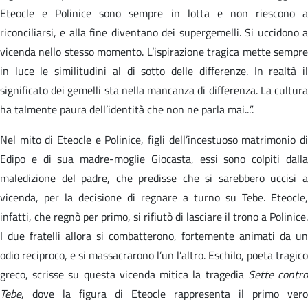
Eteocle e Polinice sono sempre in lotta e non riescono a
riconciliarsi, e alla fine diventano dei supergemelli. Si uccidono a
vicenda nello stesso momento. L’ispirazione tragica mette sempre
in luce le similitudini al di sotto delle differenze. In realtà il
significato dei gemelli sta nella mancanza di differenza. La cultura
ha talmente paura dell’identità che non ne parla mai...”.
Nel mito di Eteocle e Polinice, figli dell’incestuoso matrimonio di
Edipo e di sua madre-moglie Giocasta, essi sono colpiti dalla
maledizione del padre, che predisse che si sarebbero uccisi a
vicenda, per la decisione di regnare a turno su Tebe. Eteocle,
infatti, che regnò per primo, si rifiutò di lasciare il trono a Polinice.
I due fratelli allora si combatterono, fortemente animati da un
odio reciproco, e si massacrarono l’un l’altro. Eschilo, poeta tragico
greco, scrisse su questa vicenda mitica la tragedia
Sette contr
Tebe
, dove la figura di Eteocle rappresenta il primo vero