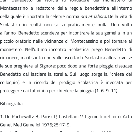
Montecassino e redattore della regola benedettina all’interno
della quale è riportata la celebre norma
ora et labora
. Della vita d
Scolastica in realtà non si sa praticamente nulla. Una volta
all’anno, Benedetto scendeva per incontrare la sua gemella in un
piccolo oratorio nelle vicinanze di Montecassino e poi tornare al
monastero. Nell’ultimo incontro Scolastica pregò Benedetto di
rimanere, ma il santo non volle ascoltarla. Scolastica allora rivolse
le sue preghiere al Signore: poco dopo una forte pioggia dissuase
Benedetto dal lasciare la sorella. Sul luogo sorge la “chiesa del
colloquio”, e in ricordo del prodigio Scolastica è invocata per
proteggere dai fulmini o per chiedere la pioggia (1, 6, 9-11).
Bibliografia
1. De Rachewiltz B, Parisi P, Castellani V. I gemelli nel mito. Acta
Genet Med Gemellol 1976;25:17-9.