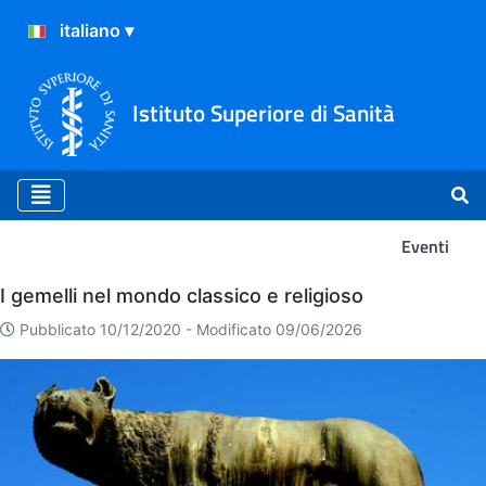
Istituto Superiore di Sanità
Eventi
Eventi
I gemelli nel mondo classico e religioso
Pubblicato 10/12/2020 -
Modificato 09/06/2026