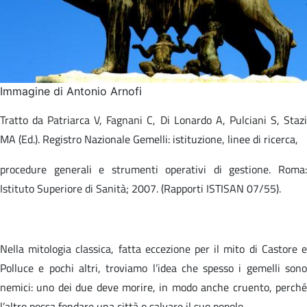
Immagine di Antonio Arnofi
Tratto da Patriarca V, Fagnani C, Di Lonardo A, Pulciani S, Stazi
MA (Ed.). Registro Nazionale Gemelli: istituzione, linee di ricerca,​
procedure generali e strumenti operativi di gestione. Roma:
Istituto Superiore di Sanità; 2007. (Rapporti ISTISAN 07/55).​
Nella mitologia classica, fatta eccezione per il mito di Castore e
Polluce e pochi altri, troviamo l’idea che spesso i gemelli sono
nemici: uno dei due deve morire, in modo anche cruento, perché
l’altro possa fondare una città o salvare il suo popolo.