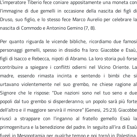
L’imperatore Tiberio fece coniare appositamente una moneta con
l’immagine di due gemelli in occasione della nascita dei figli di
Druso, suo figlio, e lo stesso fece Marco Aurelio per celebrare la
nascita di Commodo e Antonino Gemino (7, 8).
Per quanto riguarda le vicende bibliche, ricordiamo due famosi
personaggi gemelli, spesso in dissidio fra loro: Giacobbe e Esaù,
figli di Isacco e Rebecca, nipoti di Abramo. La loro storia può forse
contribuire a spiegare i conflitti odierni nel Vicino Oriente. La
madre, essendo rimasta incinta e sentendo i bimbi che si
urtavano violentemente nel suo grembo, ne chiese ragione al
Signore che le rispose: “Due nazioni sono nel tuo seno e due
popoli dal tuo grembo si disperderanno; un popolo sarà più forte
dell’altro e il maggiore servirà il minore” (Genesi, 25:23). Giacobbe
riuscì a strappare con l’inganno al fratello gemello Esaù la
primogenitura e la benedizione del padre. In seguito all’ira di Esaù
fuggì in Mesopotamia per qualche tempo e poi tornò in Palestina,