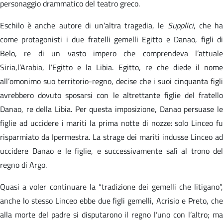
personaggio drammatico del teatro greco.
Eschilo è anche autore di un’altra tragedia, le
Supplici
, che h
come protagonisti i due fratelli gemelli Egitto e Danao, figli di
Belo, re di un vasto impero che comprendeva l’attuale
Siria,l’Arabia, l’Egitto e la Libia. Egitto, re che diede il nome
all’omonimo suo territorio-regno, decise che i suoi cinquanta figli
avrebbero dovuto sposarsi con le altrettante figlie del fratello
Danao, re della Libia. Per questa imposizione, Danao persuase le
figlie ad uccidere i mariti la prima notte di nozze: solo Linceo fu
risparmiato da Ipermestra. La strage dei mariti indusse Linceo ad
uccidere Danao e le figlie, e successivamente salì al trono del
regno di Argo.
Quasi a voler continuare la “tradizione dei gemelli che litigano”,
anche lo stesso Linceo ebbe due figli gemelli, Acrisio e Preto, che
alla morte del padre si disputarono il regno l’uno con l’altro; ma