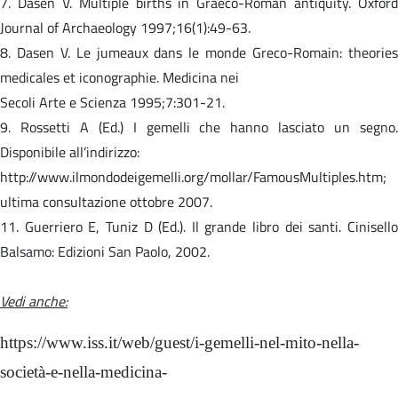
7. Dasen V. Multiple births in Graeco-Roman antiquity. Oxford
Journal of Archaeology 1997;16(1):49-63.
8. Dasen V. Le jumeaux dans le monde Greco-Romain: theories
medicales et iconographie. Medicina nei
Secoli Arte e Scienza 1995;7:301-21.
9. Rossetti A (Ed.) I gemelli che hanno lasciato un segno.
Disponibile all’indirizzo:
http://www.ilmondodeigemelli.org/mollar/FamousMultiples.htm;
ultima consultazione ottobre 2007.
11. Guerriero E, Tuniz D (Ed.). Il grande libro dei santi. Cinisello
Balsamo: Edizioni San Paolo, 2002.
Vedi anche:
https://www.iss.it/web/guest/i-gemelli-nel-mito-nella-
società-e-nella-medicina-