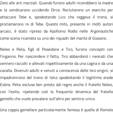
Zeto alle arti marziali. Quando furono adulti riconobbero la madre
e la vendicarono uccidendo Dirce. Reclutarono un esercito per
attaccare Tebe e, spodestando Lico che reggeva il trono, si
proclamarono re di Tebe. Questo mito, presente in molti autori
arcaici, è stato ripreso da Apollonio Rodio nelle
Argonautiche
come scena ricamata su uno dei riquadri del manto di Giasone.
Neleo e Pelia, figli di Poseidone e Tiro, furono concepiti con
l’inganno. Per nascondere il fatto, Tiro abbandonò i neonati che
vennero raccolti e allevati rispettivamente da una cagna e da una
cavalla. Divenuti adulti e venuti a conoscenza delle loro origini, si
impadronirono del trono di Iolco spodestando il legittimo erede
Esòne. Pelia escluse ben presto dal regno anche il fratello Neleo,
con l’esilio, ripetendo così la frequente dinamica del fratello
gemello che vuole prevalere sull’altro per sentirsi unico.
Una coppia gemellare particolarmente famosa è quella di Romolo