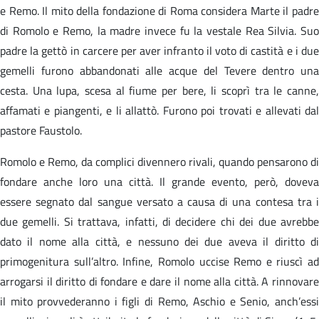
e Remo. Il mito della fondazione di Roma considera Marte il padre
di Romolo e Remo, la madre invece fu la vestale Rea Silvia. Suo
padre la gettò in carcere per aver infranto il voto di castità e i due
gemelli furono abbandonati alle acque del Tevere dentro una
cesta. Una lupa, scesa al fiume per bere, li scoprì tra le canne,
affamati e piangenti, e li allattò. Furono poi trovati e allevati dal
pastore Faustolo.
Romolo e Remo, da complici divennero rivali, quando pensarono di
fondare anche loro una città. Il grande evento, però, doveva
essere segnato dal sangue versato a causa di una contesa tra i
due gemelli. Si trattava, infatti, di decidere chi dei due avrebbe
dato il nome alla città, e nessuno dei due aveva il diritto di
primogenitura sull’altro. Infine, Romolo uccise Remo e riuscì ad
arrogarsi il diritto di fondare e dare il nome alla città. A rinnovare
il mito provvederanno i figli di Remo, Aschio e Senio, anch’essi