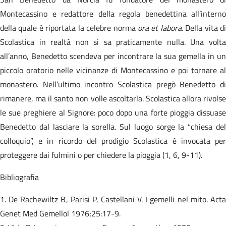
Montecassino e redattore della regola benedettina all’interno
della quale è riportata la celebre norma
ora et labora
. Della vita d
Scolastica in realtà non si sa praticamente nulla. Una volta
all’anno, Benedetto scendeva per incontrare la sua gemella in un
piccolo oratorio nelle vicinanze di Montecassino e poi tornare al
monastero. Nell’ultimo incontro Scolastica pregò Benedetto di
rimanere, ma il santo non volle ascoltarla. Scolastica allora rivolse
le sue preghiere al Signore: poco dopo una forte pioggia dissuase
Benedetto dal lasciare la sorella. Sul luogo sorge la “chiesa del
colloquio”, e in ricordo del prodigio Scolastica è invocata per
proteggere dai fulmini o per chiedere la pioggia (1, 6, 9-11).
Bibliografia
1. De Rachewiltz B, Parisi P, Castellani V. I gemelli nel mito. Acta
Genet Med Gemellol 1976;25:17-9.