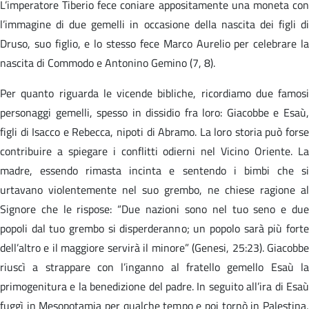
L’imperatore Tiberio fece coniare appositamente una moneta con
l’immagine di due gemelli in occasione della nascita dei figli di
Druso, suo figlio, e lo stesso fece Marco Aurelio per celebrare la
nascita di Commodo e Antonino Gemino (7, 8).
Per quanto riguarda le vicende bibliche, ricordiamo due famosi
personaggi gemelli, spesso in dissidio fra loro: Giacobbe e Esaù,
figli di Isacco e Rebecca, nipoti di Abramo. La loro storia può forse
contribuire a spiegare i conflitti odierni nel Vicino Oriente. La
madre, essendo rimasta incinta e sentendo i bimbi che si
urtavano violentemente nel suo grembo, ne chiese ragione al
Signore che le rispose: “Due nazioni sono nel tuo seno e due
popoli dal tuo grembo si disperderanno; un popolo sarà più forte
dell’altro e il maggiore servirà il minore” (Genesi, 25:23). Giacobbe
riuscì a strappare con l’inganno al fratello gemello Esaù la
primogenitura e la benedizione del padre. In seguito all’ira di Esaù
fuggì in Mesopotamia per qualche tempo e poi tornò in Palestina,