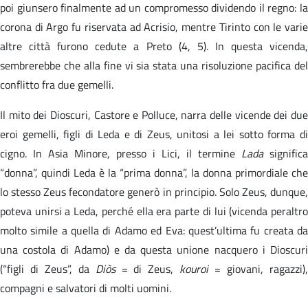
poi giunsero finalmente ad un compromesso dividendo il regno: la
corona di Argo fu riservata ad Acrisio, mentre Tirinto con le varie
altre città furono cedute a Preto (4, 5). In questa vicenda,
sembrerebbe che alla fine vi sia stata una risoluzione pacifica del
conflitto fra due gemelli.
Il mito dei Dioscuri, Castore e Polluce, narra delle vicende dei due
eroi gemelli, figli di Leda e di Zeus, unitosi a lei sotto forma di
cigno. In Asia Minore, presso i Lici, il termine
Lada
significa
“donna”, quindi Leda è la “prima donna”, la donna primordiale che
lo stesso Zeus fecondatore generò in principio. Solo Zeus, dunque,
poteva unirsi a Leda, perché ella era parte di lui (vicenda peraltro
molto simile a quella di Adamo ed Eva: quest’ultima fu creata da
una costola di Adamo) e da questa unione nacquero i Dioscuri
(“figli di Zeus”, da
Diòs
= di Zeus,
kouroi
= giovani, ragazzi)
compagni e salvatori di molti uomini.