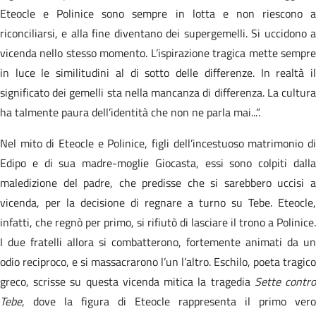
Eteocle e Polinice sono sempre in lotta e non riescono a
riconciliarsi, e alla fine diventano dei supergemelli. Si uccidono a
vicenda nello stesso momento. L’ispirazione tragica mette sempre
in luce le similitudini al di sotto delle differenze. In realtà il
significato dei gemelli sta nella mancanza di differenza. La cultura
ha talmente paura dell’identità che non ne parla mai...”.
Nel mito di Eteocle e Polinice, figli dell’incestuoso matrimonio di
Edipo e di sua madre-moglie Giocasta, essi sono colpiti dalla
maledizione del padre, che predisse che si sarebbero uccisi a
vicenda, per la decisione di regnare a turno su Tebe. Eteocle,
infatti, che regnò per primo, si rifiutò di lasciare il trono a Polinice.
I due fratelli allora si combatterono, fortemente animati da un
odio reciproco, e si massacrarono l’un l’altro. Eschilo, poeta tragico
greco, scrisse su questa vicenda mitica la tragedia
Sette contr
Tebe
, dove la figura di Eteocle rappresenta il primo vero