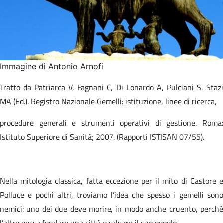
Immagine di Antonio Arnofi
Tratto da Patriarca V, Fagnani C, Di Lonardo A, Pulciani S, Stazi
MA (Ed.). Registro Nazionale Gemelli: istituzione, linee di ricerca,​
procedure generali e strumenti operativi di gestione. Roma:
Istituto Superiore di Sanità; 2007. (Rapporti ISTISAN 07/55).​
Nella mitologia classica, fatta eccezione per il mito di Castore e
Polluce e pochi altri, troviamo l’idea che spesso i gemelli sono
nemici: uno dei due deve morire, in modo anche cruento, perché
l’altro possa fondare una città o salvare il suo popolo.