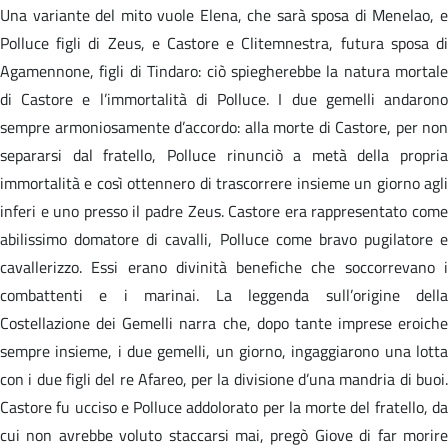
Una variante del mito vuole Elena, che sarà sposa di Menelao, e
Polluce figli di Zeus, e Castore e Clitemnestra, futura sposa di
Agamennone, figli di Tindaro: ciò spiegherebbe la natura mortale
di Castore e l’immortalità di Polluce. I due gemelli andarono
sempre armoniosamente d’accordo: alla morte di Castore, per non
separarsi dal fratello, Polluce rinunciò a metà della propria
immortalità e così ottennero di trascorrere insieme un giorno agli
inferi e uno presso il padre Zeus. Castore era rappresentato come
abilissimo domatore di cavalli, Polluce come bravo pugilatore e
cavallerizzo. Essi erano divinità benefiche che soccorrevano i
combattenti e i marinai. La leggenda sull’origine della
Costellazione dei Gemelli narra che, dopo tante imprese eroiche
sempre insieme, i due gemelli, un giorno, ingaggiarono una lotta
con i due figli del re Afareo, per la divisione d’una mandria di buoi.
Castore fu ucciso e Polluce addolorato per la morte del fratello, da
cui non avrebbe voluto staccarsi mai, pregò Giove di far morire