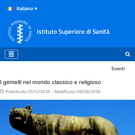
Istituto Superiore di Sanità
Eventi
Eventi
I gemelli nel mondo classico e religioso
Pubblicato 10/12/2020 -
Modificato 09/06/2026