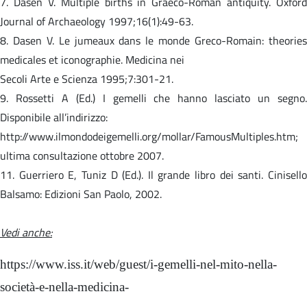
7. Dasen V. Multiple births in Graeco-Roman antiquity. Oxford
Journal of Archaeology 1997;16(1):49-63.
8. Dasen V. Le jumeaux dans le monde Greco-Romain: theories
medicales et iconographie. Medicina nei
Secoli Arte e Scienza 1995;7:301-21.
9. Rossetti A (Ed.) I gemelli che hanno lasciato un segno.
Disponibile all’indirizzo:
http://www.ilmondodeigemelli.org/mollar/FamousMultiples.htm;
ultima consultazione ottobre 2007.
11. Guerriero E, Tuniz D (Ed.). Il grande libro dei santi. Cinisello
Balsamo: Edizioni San Paolo, 2002.
Vedi anche:
https://www.iss.it/web/guest/i-gemelli-nel-mito-nella-
società-e-nella-medicina-