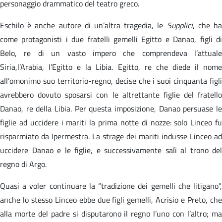
personaggio drammatico del teatro greco.
Eschilo è anche autore di un’altra tragedia, le
Supplici
, che h
come protagonisti i due fratelli gemelli Egitto e Danao, figli di
Belo, re di un vasto impero che comprendeva l’attuale
Siria,l’Arabia, l’Egitto e la Libia. Egitto, re che diede il nome
all’omonimo suo territorio-regno, decise che i suoi cinquanta figli
avrebbero dovuto sposarsi con le altrettante figlie del fratello
Danao, re della Libia. Per questa imposizione, Danao persuase le
figlie ad uccidere i mariti la prima notte di nozze: solo Linceo fu
risparmiato da Ipermestra. La strage dei mariti indusse Linceo ad
uccidere Danao e le figlie, e successivamente salì al trono del
regno di Argo.
Quasi a voler continuare la “tradizione dei gemelli che litigano”,
anche lo stesso Linceo ebbe due figli gemelli, Acrisio e Preto, che
alla morte del padre si disputarono il regno l’uno con l’altro; ma