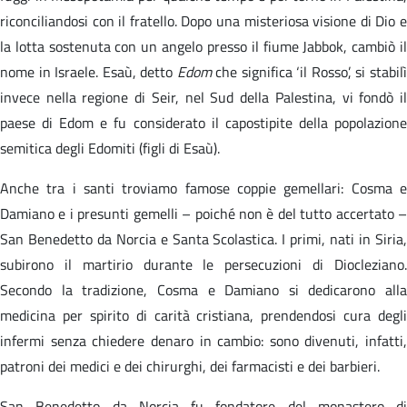
riconciliandosi con il fratello. Dopo una misteriosa visione di Dio e
la lotta sostenuta con un angelo presso il fiume Jabbok, cambiò il
nome in Israele. Esaù, detto
Edom
che significa ‘il Rosso’, si stabil
invece nella regione di Seir, nel Sud della Palestina, vi fondò il
paese di Edom e fu considerato il capostipite della popolazione
semitica degli Edomiti (figli di Esaù).
Anche tra i santi troviamo famose coppie gemellari: Cosma e
Damiano e i presunti gemelli – poiché non è del tutto accertato –
San Benedetto da Norcia e Santa Scolastica. I primi, nati in Siria,
subirono il martirio durante le persecuzioni di Diocleziano.
Secondo la tradizione, Cosma e Damiano si dedicarono alla
medicina per spirito di carità cristiana, prendendosi cura degli
infermi senza chiedere denaro in cambio: sono divenuti, infatti,
patroni dei medici e dei chirurghi, dei farmacisti e dei barbieri.
San Benedetto da Norcia fu fondatore del monastero di