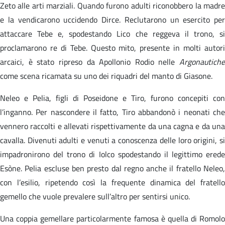
Zeto alle arti marziali. Quando furono adulti riconobbero la madre
e la vendicarono uccidendo Dirce. Reclutarono un esercito per
attaccare Tebe e, spodestando Lico che reggeva il trono, si
proclamarono re di Tebe. Questo mito, presente in molti autori
arcaici, è stato ripreso da Apollonio Rodio nelle
Argonautiche
come scena ricamata su uno dei riquadri del manto di Giasone.
Neleo e Pelia, figli di Poseidone e Tiro, furono concepiti con
l’inganno. Per nascondere il fatto, Tiro abbandonò i neonati che
vennero raccolti e allevati rispettivamente da una cagna e da una
cavalla. Divenuti adulti e venuti a conoscenza delle loro origini, si
impadronirono del trono di Iolco spodestando il legittimo erede
Esòne. Pelia escluse ben presto dal regno anche il fratello Neleo,
con l’esilio, ripetendo così la frequente dinamica del fratello
gemello che vuole prevalere sull’altro per sentirsi unico.
Una coppia gemellare particolarmente famosa è quella di Romolo