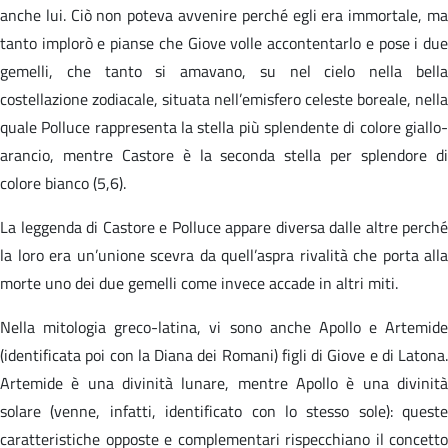
anche lui. Ciò non poteva avvenire perché egli era immortale, ma
tanto implorò e pianse che Giove volle accontentarlo e pose i due
gemelli, che tanto si amavano, su nel cielo nella bella
costellazione zodiacale, situata nell’emisfero celeste boreale, nella
quale Polluce rappresenta la stella più splendente di colore giallo-
arancio, mentre Castore è la seconda stella per splendore di
colore bianco (5,6).
La leggenda di Castore e Polluce appare diversa dalle altre perché
la loro era un’unione scevra da quell’aspra rivalità che porta alla
morte uno dei due gemelli come invece accade in altri miti.
Nella mitologia greco-latina, vi sono anche Apollo e Artemide
(identificata poi con la Diana dei Romani) figli di Giove e di Latona.
Artemide è una divinità lunare, mentre Apollo è una divinità
solare (venne, infatti, identificato con lo stesso sole): queste
caratteristiche opposte e complementari rispecchiano il concetto