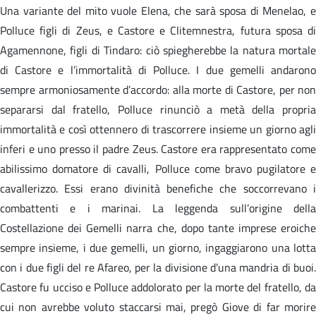
Una variante del mito vuole Elena, che sarà sposa di Menelao, e
Polluce figli di Zeus, e Castore e Clitemnestra, futura sposa di
Agamennone, figli di Tindaro: ciò spiegherebbe la natura mortale
di Castore e l’immortalità di Polluce. I due gemelli andarono
sempre armoniosamente d’accordo: alla morte di Castore, per non
separarsi dal fratello, Polluce rinunciò a metà della propria
immortalità e così ottennero di trascorrere insieme un giorno agli
inferi e uno presso il padre Zeus. Castore era rappresentato come
abilissimo domatore di cavalli, Polluce come bravo pugilatore e
cavallerizzo. Essi erano divinità benefiche che soccorrevano i
combattenti e i marinai. La leggenda sull’origine della
Costellazione dei Gemelli narra che, dopo tante imprese eroiche
sempre insieme, i due gemelli, un giorno, ingaggiarono una lotta
con i due figli del re Afareo, per la divisione d’una mandria di buoi.
Castore fu ucciso e Polluce addolorato per la morte del fratello, da
cui non avrebbe voluto staccarsi mai, pregò Giove di far morire