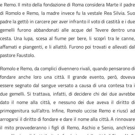
e Remo. Il mito della fondazione di Roma considera Marte il padre
di Romolo e Remo, la madre invece fu la vestale Rea Silvia. Suo
padre la gettò in carcere per aver infranto il voto di castità e i due
gemelli furono abbandonati alle acque del Tevere dentro una
cesta. Una lupa, scesa al fiume per bere, li scoprì tra le canne,
affamati e piangenti, e li allattò. Furono poi trovati e allevati dal
pastore Faustolo.
Romolo e Remo, da complici divennero rivali, quando pensarono di
fondare anche loro una città. Il grande evento, però, doveva
essere segnato dal sangue versato a causa di una contesa tra i
due gemelli. Si trattava, infatti, di decidere chi dei due avrebbe
dato il nome alla città, e nessuno dei due aveva il diritto di
primogenitura sull’altro. Infine, Romolo uccise Remo e riuscì ad
arrogarsi il diritto di fondare e dare il nome alla città. A rinnovare
il mito provvederanno i figli di Remo, Aschio e Senio, anch’essi