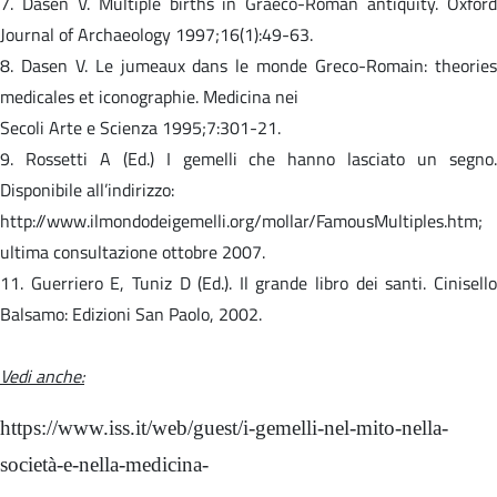
7. Dasen V. Multiple births in Graeco-Roman antiquity. Oxford
Journal of Archaeology 1997;16(1):49-63.
8. Dasen V. Le jumeaux dans le monde Greco-Romain: theories
medicales et iconographie. Medicina nei
Secoli Arte e Scienza 1995;7:301-21.
9. Rossetti A (Ed.) I gemelli che hanno lasciato un segno.
Disponibile all’indirizzo:
http://www.ilmondodeigemelli.org/mollar/FamousMultiples.htm;
ultima consultazione ottobre 2007.
11. Guerriero E, Tuniz D (Ed.). Il grande libro dei santi. Cinisello
Balsamo: Edizioni San Paolo, 2002.
Vedi anche:
https://www.iss.it/web/guest/i-gemelli-nel-mito-nella-
società-e-nella-medicina-