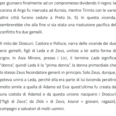
poi giunsero finalmente ad un compromesso dividendo il regno: la
corona di Argo fu riservata ad Acrisio, mentre Tirinto con le varie
altre città furono cedute a Preto (4, 5). In questa vicenda,
sembrerebbe che alla fine vi sia stata una risoluzione pacifica del
conflitto fra due gemelli.
Il mito dei Dioscuri, Castore e Polluce, narra delle vicende dei due
eroi gemelli, figli di Leda e di Zeus, unitosi a lei sotto forma di
cigno. In Asia Minore, presso i Lici, il termine
Lada
significa
“donna”, quindi Leda è la “prima donna”, la donna primordiale che
lo stesso Zeus fecondatore generò in principio. Solo Zeus, dunque,
poteva unirsi a Leda, perché ella era parte di lui (vicenda peraltro
molto simile a quella di Adamo ed Eva: quest’ultima fu creata da
una costola di Adamo) e da questa unione nacquero i Dioscuri
(“figli di Zeus”, da
Diòs
= di Zeus,
kouroi
= giovani, ragazzi)
compagni e salvatori di molti uomini.