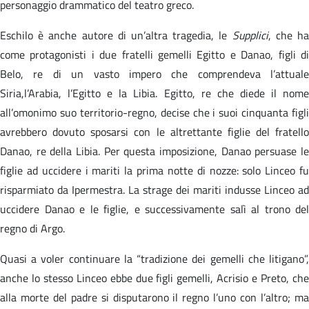
personaggio drammatico del teatro greco.
Eschilo è anche autore di un’altra tragedia, le
Supplici
, che h
come protagonisti i due fratelli gemelli Egitto e Danao, figli di
Belo, re di un vasto impero che comprendeva l’attuale
Siria,l’Arabia, l’Egitto e la Libia. Egitto, re che diede il nome
all’omonimo suo territorio-regno, decise che i suoi cinquanta figli
avrebbero dovuto sposarsi con le altrettante figlie del fratello
Danao, re della Libia. Per questa imposizione, Danao persuase le
figlie ad uccidere i mariti la prima notte di nozze: solo Linceo fu
risparmiato da Ipermestra. La strage dei mariti indusse Linceo ad
uccidere Danao e le figlie, e successivamente salì al trono del
regno di Argo.
Quasi a voler continuare la “tradizione dei gemelli che litigano”,
anche lo stesso Linceo ebbe due figli gemelli, Acrisio e Preto, che
alla morte del padre si disputarono il regno l’uno con l’altro; ma