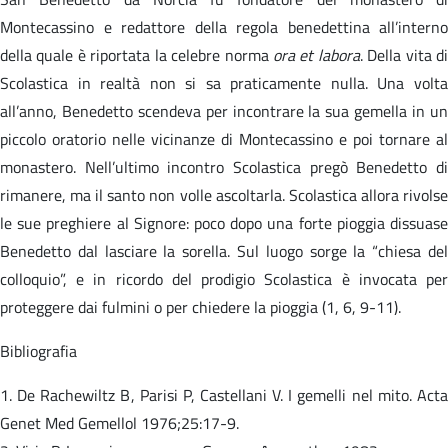
Montecassino e redattore della regola benedettina all’interno
della quale è riportata la celebre norma
ora et labora
. Della vita d
Scolastica in realtà non si sa praticamente nulla. Una volta
all’anno, Benedetto scendeva per incontrare la sua gemella in un
piccolo oratorio nelle vicinanze di Montecassino e poi tornare al
monastero. Nell’ultimo incontro Scolastica pregò Benedetto di
rimanere, ma il santo non volle ascoltarla. Scolastica allora rivolse
le sue preghiere al Signore: poco dopo una forte pioggia dissuase
Benedetto dal lasciare la sorella. Sul luogo sorge la “chiesa del
colloquio”, e in ricordo del prodigio Scolastica è invocata per
proteggere dai fulmini o per chiedere la pioggia (1, 6, 9-11).
Bibliografia
1. De Rachewiltz B, Parisi P, Castellani V. I gemelli nel mito. Acta
Genet Med Gemellol 1976;25:17-9.