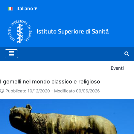
Istituto Superiore di Sanità
Eventi
Eventi
I gemelli nel mondo classico e religioso
Pubblicato 10/12/2020 -
Modificato 09/06/2026