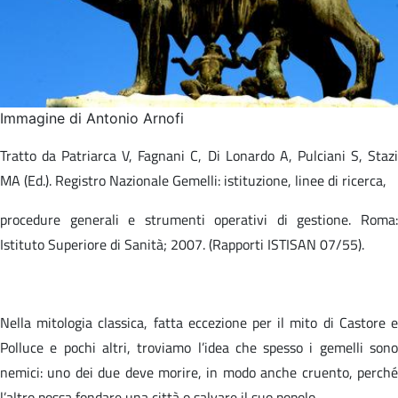
Immagine di Antonio Arnofi
Tratto da Patriarca V, Fagnani C, Di Lonardo A, Pulciani S, Stazi
MA (Ed.). Registro Nazionale Gemelli: istituzione, linee di ricerca,​
procedure generali e strumenti operativi di gestione. Roma:
Istituto Superiore di Sanità; 2007. (Rapporti ISTISAN 07/55).​
Nella mitologia classica, fatta eccezione per il mito di Castore e
Polluce e pochi altri, troviamo l’idea che spesso i gemelli sono
nemici: uno dei due deve morire, in modo anche cruento, perché
l’altro possa fondare una città o salvare il suo popolo.