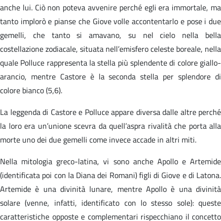
anche lui. Ciò non poteva avvenire perché egli era immortale, ma
tanto implorò e pianse che Giove volle accontentarlo e pose i due
gemelli, che tanto si amavano, su nel cielo nella bella
costellazione zodiacale, situata nell’emisfero celeste boreale, nella
quale Polluce rappresenta la stella più splendente di colore giallo-
arancio, mentre Castore è la seconda stella per splendore di
colore bianco (5,6).
La leggenda di Castore e Polluce appare diversa dalle altre perché
la loro era un’unione scevra da quell’aspra rivalità che porta alla
morte uno dei due gemelli come invece accade in altri miti.
Nella mitologia greco-latina, vi sono anche Apollo e Artemide
(identificata poi con la Diana dei Romani) figli di Giove e di Latona.
Artemide è una divinità lunare, mentre Apollo è una divinità
solare (venne, infatti, identificato con lo stesso sole): queste
caratteristiche opposte e complementari rispecchiano il concetto