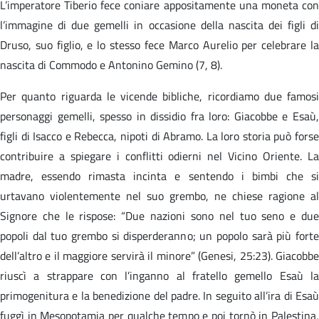
L’imperatore Tiberio fece coniare appositamente una moneta con
l’immagine di due gemelli in occasione della nascita dei figli di
Druso, suo figlio, e lo stesso fece Marco Aurelio per celebrare la
nascita di Commodo e Antonino Gemino (7, 8).
Per quanto riguarda le vicende bibliche, ricordiamo due famosi
personaggi gemelli, spesso in dissidio fra loro: Giacobbe e Esaù,
figli di Isacco e Rebecca, nipoti di Abramo. La loro storia può forse
contribuire a spiegare i conflitti odierni nel Vicino Oriente. La
madre, essendo rimasta incinta e sentendo i bimbi che si
urtavano violentemente nel suo grembo, ne chiese ragione al
Signore che le rispose: “Due nazioni sono nel tuo seno e due
popoli dal tuo grembo si disperderanno; un popolo sarà più forte
dell’altro e il maggiore servirà il minore” (Genesi, 25:23). Giacobbe
riuscì a strappare con l’inganno al fratello gemello Esaù la
primogenitura e la benedizione del padre. In seguito all’ira di Esaù
fuggì in Mesopotamia per qualche tempo e poi tornò in Palestina,