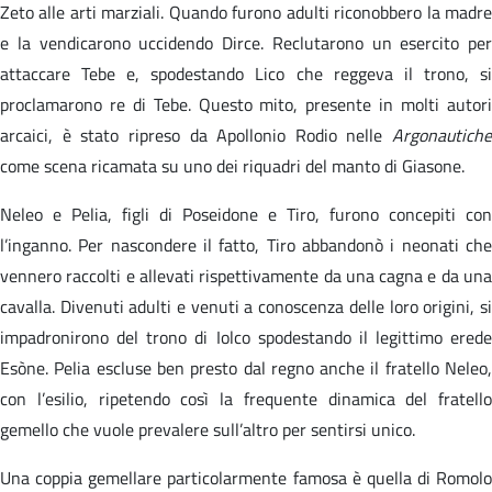
Zeto alle arti marziali. Quando furono adulti riconobbero la madre
e la vendicarono uccidendo Dirce. Reclutarono un esercito per
attaccare Tebe e, spodestando Lico che reggeva il trono, si
proclamarono re di Tebe. Questo mito, presente in molti autori
arcaici, è stato ripreso da Apollonio Rodio nelle
Argonautiche
come scena ricamata su uno dei riquadri del manto di Giasone.
Neleo e Pelia, figli di Poseidone e Tiro, furono concepiti con
l’inganno. Per nascondere il fatto, Tiro abbandonò i neonati che
vennero raccolti e allevati rispettivamente da una cagna e da una
cavalla. Divenuti adulti e venuti a conoscenza delle loro origini, si
impadronirono del trono di Iolco spodestando il legittimo erede
Esòne. Pelia escluse ben presto dal regno anche il fratello Neleo,
con l’esilio, ripetendo così la frequente dinamica del fratello
gemello che vuole prevalere sull’altro per sentirsi unico.
Una coppia gemellare particolarmente famosa è quella di Romolo