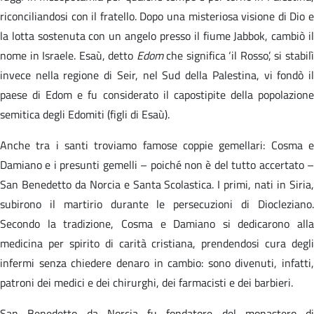
riconciliandosi con il fratello. Dopo una misteriosa visione di Dio e
la lotta sostenuta con un angelo presso il fiume Jabbok, cambiò il
nome in Israele. Esaù, detto
Edom
che significa ‘il Rosso’, si stabil
invece nella regione di Seir, nel Sud della Palestina, vi fondò il
paese di Edom e fu considerato il capostipite della popolazione
semitica degli Edomiti (figli di Esaù).
Anche tra i santi troviamo famose coppie gemellari: Cosma e
Damiano e i presunti gemelli – poiché non è del tutto accertato –
San Benedetto da Norcia e Santa Scolastica. I primi, nati in Siria,
subirono il martirio durante le persecuzioni di Diocleziano.
Secondo la tradizione, Cosma e Damiano si dedicarono alla
medicina per spirito di carità cristiana, prendendosi cura degli
infermi senza chiedere denaro in cambio: sono divenuti, infatti,
patroni dei medici e dei chirurghi, dei farmacisti e dei barbieri.
San Benedetto da Norcia fu fondatore del monastero di