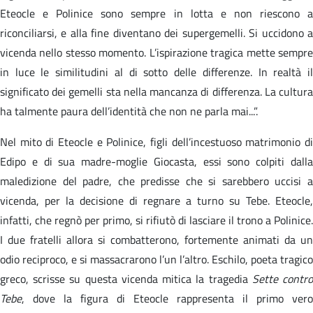
Eteocle e Polinice sono sempre in lotta e non riescono a
riconciliarsi, e alla fine diventano dei supergemelli. Si uccidono a
vicenda nello stesso momento. L’ispirazione tragica mette sempre
in luce le similitudini al di sotto delle differenze. In realtà il
significato dei gemelli sta nella mancanza di differenza. La cultura
ha talmente paura dell’identità che non ne parla mai...”.
Nel mito di Eteocle e Polinice, figli dell’incestuoso matrimonio di
Edipo e di sua madre-moglie Giocasta, essi sono colpiti dalla
maledizione del padre, che predisse che si sarebbero uccisi a
vicenda, per la decisione di regnare a turno su Tebe. Eteocle,
infatti, che regnò per primo, si rifiutò di lasciare il trono a Polinice.
I due fratelli allora si combatterono, fortemente animati da un
odio reciproco, e si massacrarono l’un l’altro. Eschilo, poeta tragico
greco, scrisse su questa vicenda mitica la tragedia
Sette contr
Tebe
, dove la figura di Eteocle rappresenta il primo vero