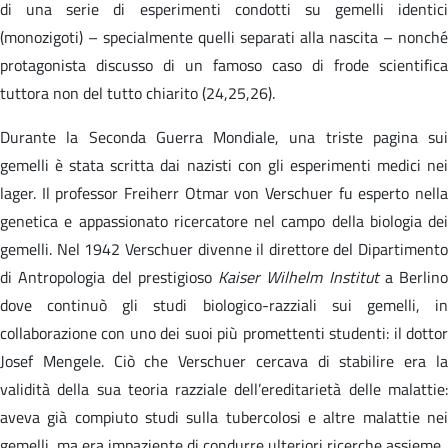
di una serie di esperimenti condotti su gemelli identici
(monozigoti) – specialmente quelli separati alla nascita – nonché
protagonista discusso di un famoso caso di frode scientifica
tuttora non del tutto chiarito (24,25,26).
Durante la Seconda Guerra Mondiale, una triste pagina sui
gemelli è stata scritta dai nazisti con gli esperimenti medici nei
lager. Il professor Freiherr Otmar von Verschuer fu esperto nella
genetica e appassionato ricercatore nel campo della biologia dei
gemelli. Nel 1942 Verschuer divenne il direttore del Dipartimento
di Antropologia del prestigioso
Kaiser Wilhelm Institut
a Berlino
dove continuò gli studi biologico-razziali sui gemelli, in
collaborazione con uno dei suoi più promettenti studenti: il dottor
Josef Mengele. Ciò che Verschuer cercava di stabilire era la
validità della sua teoria razziale dell’ereditarietà delle malattie:
aveva già compiuto studi sulla tubercolosi e altre malattie nei
gemelli, ma era impaziente di condurre ulteriori ricerche assieme