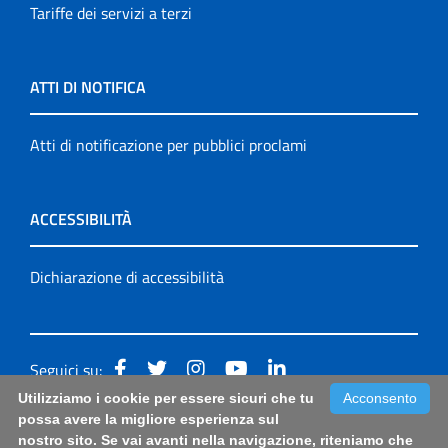
Tariffe dei servizi a terzi
ATTI DI NOTIFICA
Atti di notificazione per pubblici proclami
ACCESSIBILITÀ
Dichiarazione di accessibilità
Seguici su:
Utilizziamo i cookie per essere sicuri che tu
Acconsento
Accessibilità: form di segnalazione di prima istanza per
possa avere la migliore esperienza sul
nostro sito. Se vai avanti nella navigazione, riteniamo che
questa pagina
|
Note Legali
|
Sitemap