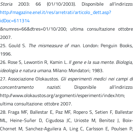
Storia
2003: 66 (01/10/2003). Disponibile all’indirizzo:
http://magazine.enel.it/res/arretrati/articolo_dett.asp?
idDoc=611314
&numres=66&dtres=01/10/200; ultima consultazione ottobre
2007.
25. Gould S.
The mismeasure of man.
London: Penguin Books
1996.
26. Rose S, Lewontin R, Kamin L.
Il gene e la sua mente. Biologia
ideologia e natura umana
. Milano: Mondatori; 1983.
27. Associazione Olokaustos.
Gli esperimenti medici nei campi di
concentramento nazisti
. Disponibile all’indirizzo:
http://www.olokaustos.org/argomenti/esperimenti/index.htm;
ultima consultazione: ottobre 2007.
28. Fraga MF, Ballestar E, Paz MF, Ropero S, Setien F, Ballestar
ML, Heine-Suñer D, Cigudosa JC, Urioste M, Benitez J, Boix-
Chornet M, Sanchez-Aguilera A, Ling C, Carlsson E, Poulsen P,