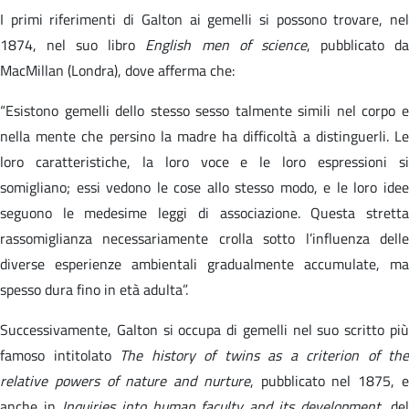
I primi riferimenti di Galton ai gemelli si possono trovare, nel
1874, nel suo libro
English men of science
, pubblicato d
MacMillan (Londra), dove afferma che:
“Esistono gemelli dello stesso sesso talmente simili nel corpo e
nella mente che persino la madre ha difficoltà a distinguerli. Le
loro caratteristiche, la loro voce e le loro espressioni si
somigliano; essi vedono le cose allo stesso modo, e le loro idee
seguono le medesime leggi di associazione. Questa stretta
rassomiglianza necessariamente crolla sotto l’influenza delle
diverse esperienze ambientali gradualmente accumulate, ma
spesso dura fino in età adulta”.
Successivamente, Galton si occupa di gemelli nel suo scritto più
famoso intitolato
The history of twins as a criterion of the
relative powers of nature and nurture
, pubblicato nel 1875, 
anche in
Inquiries into human faculty and its development
, de