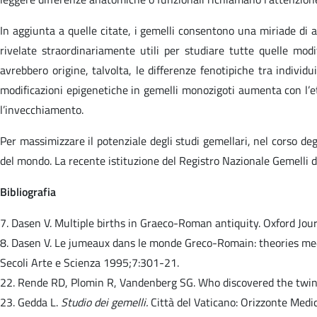
In aggiunta a quelle citate, i gemelli consentono una miriade di al
rivelate straordinariamente utili per studiare tutte quelle modif
avrebbero origine, talvolta, le differenze fenotipiche tra individu
modificazioni epigenetiche in gemelli monozigoti aumenta con l’et
l’invecchiamento.
Per massimizzare il potenziale degli studi gemellari, nel corso de
del mondo. La recente istituzione del Registro Nazionale Gemelli dim
Bibliografia
7. Dasen V. Multiple births in Graeco-Roman antiquity. Oxford Jou
8. Dasen V. Le jumeaux dans le monde Greco-Romain: theories med
Secoli Arte e Scienza 1995;7:301-21.
22. Rende RD, Plomin R, Vandenberg SG. Who discovered the tw
23. Gedda L.
Studio dei gemelli.
Città del Vaticano: Orizzonte Medi