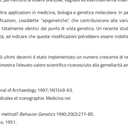
tre applicazioni in medicina, biologia e genetica molecolare. In pa
icazioni, cosiddette “epigenetiche”, che contribuiscono alla varia
i totalmente identici dal punto di vista genetico. Un recente studi
à, ad indicare che queste modificazioni potrebbero essere indotte
gli ultimi decenni è stato implementato un numero crescente di reg
ostra l’elevato valore scientifico riconosciuto alla gemellarità anc
rnal of Archaeology 1997;16(1):49-63.
icales et iconographie. Medicina nei
in method?
Behavior Genetics
1990;20(2):277-85.
co, 1951.