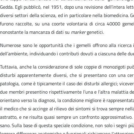
Gedda. Egli pubblicò, nel 1951, dopo una revisione dell’intera l
diversi settori della scienza, ed in particolare nella biomedicina.
furono raccolte, su una coorte volontaria di circa 40000 gemell
nonostante la mancanza di dati su
marker
genetici.
Numerose sono le opportunità che i gemelli offrono alla ricerca in 
dell’ambiente, individuando i contributi dovuti a ciascuna delle due
Tuttavia, anche la considerazione di sole coppie di monozigoti può 
disturbi apparentemente diversi, che si presentano con una cert
patologia, come è tipicamente il caso dei disturbi allergici; viceve
due membri presentino rispettivamente l’una e l’altra malattia depo
orientano verso la diagnosi, la condizione migliore è rappresentat
il medico che si accinge al rilievo dei sintomi si trova sempre nel
astratto, e ne risulta quasi sempre un confronto approssimativo. 
sano. Sulla base di questa speciale condizione, non solo i segni pi
leggere differenze anatomiche o funzionali richiamano l’attenzion