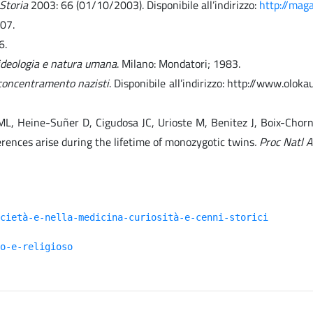
 Storia
2003: 66 (01/10/2003). Disponibile all’indirizzo:
http://maga
07.
6.
 ideologia e natura umana
. Milano: Mondatori; 1983.
 concentramento nazisti
. Disponibile all’indirizzo: http://www.olo
 ML, Heine-Suñer D, Cigudosa JC, Urioste M, Benitez J, Boix-Chor
erences arise during the lifetime of monozygotic twins
. Proc Natl 
cietà-e-nella-medicina-curiosità-e-cenni-storici
o-e-religioso