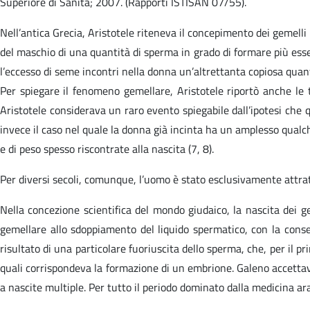
Superiore di Sanità; 2007. (Rapporti ISTISAN 07/55).​
Nell’antica Grecia, Aristotele riteneva il concepimento dei gemell
del maschio di una quantità di sperma in grado di formare più esser
l’eccesso di seme incontri nella donna un’altrettanta copiosa quan
Per spiegare il fenomeno gemellare, Aristotele riportò anche le te
Aristotele considerava un raro evento spiegabile dall’ipotesi che
invece il caso nel quale la donna già incinta ha un amplesso qual
e di peso spesso riscontrate alla nascita (7, 8).
Per diversi secoli, comunque, l’uomo è stato esclusivamente attratt
Nella concezione scientifica del mondo giudaico, la nascita dei 
gemellare allo sdoppiamento del liquido spermatico, con la cons
risultato di una particolare fuoriuscita dello sperma, che, per il p
quali corrispondeva la formazione di un embrione. Galeno accettava
a nascite multiple. Per tutto il periodo dominato dalla medicina arab