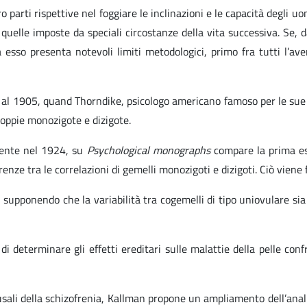
oro parti rispettive nel foggiare le inclinazioni e le capacità degli u
quelle imposte da speciali circostanze della vita successiva. Se, da
ra esso presenta notevoli limiti metodologici, primo fra tutti l’a
o al 1905, quand Thorndike, psicologo americano famoso per le sue 
coppie monozigote e dizigote.
amente nel 1924, su
Psychological monographs
compare la prima es
renze tra le correlazioni di gemelli monozigoti e dizigoti. Ciò vien
e, supponendo che la variabilità tra cogemelli di tipo uniovulare s
di determinare gli effetti ereditari sulle malattie della pelle co
ausali della schizofrenia, Kallman propone un ampliamento dell’anal