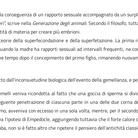
i la conseguenza di un rapporto sessuale accompagnato da un surplu
i”, scrive nella
Generazione degli animali
. Secondo il filosofo, tu
tità di materia per creare più embrioni.
orie della superfecondazione e della superfetazione. La prima rigu
 quando la madre ha rapporti sessuali ad intervalli frequenti, ne 
che tempo dopo il concepimento del primo figlio, rimanendo nuovame
o dall’inconsuetudine biologica dell’evento della gemellanza, e per
gemelli veniva ricondotta al fatto che una goccia di sperma si di
eguente penetrazione di ciascuna parte in una delle due corna d
rimo, avveniva con eccesso in una sola volta, mentre, per il secondo
 l’ipotesi di Empedocle, aggiungendo tuttavia che il forte calore 
a, non si è fatto altro che ripetere il pensiero dell’antichità classi