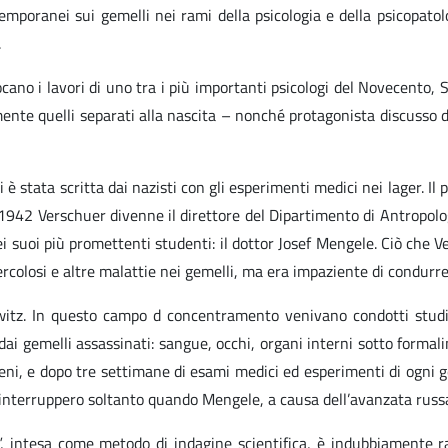
temporanei sui gemelli nei rami della psicologia e della psicopatolo
.
llocano i lavori di uno tra i più importanti psicologi del Novecento, 
ente quelli separati alla nascita – nonché protagonista discusso di
 stata scritta dai nazisti con gli esperimenti medici nei lager. Il
 1942 Verschuer divenne il direttore del Dipartimento di Antropolo
ei suoi più promettenti studenti: il dottor Josef Mengele. Ciò che Ve
bercolosi e altre malattie nei gemelli, ma era impaziente di condurr
tz. In questo campo d concentramento venivano condotti studi an
i gemelli assassinati: sangue, occhi, organi interni sotto formali
eni, e dopo tre settimane di esami medici ed esperimenti di ogni 
si interruppero soltanto quando Mengele, a causa dell’avanzata rus
 intesa come metodo di indagine scientifica, è indubbiamente ra