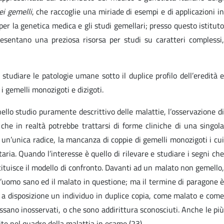
ei gemelli
, che raccoglie una miriade di esempi e di applicazioni i
per la genetica medica e gli studi gemellari; presso questo istituto
resentano una preziosa risorsa per studi su caratteri complessi,
studiare le patologie umane sotto il duplice profilo dell’eredità e
i gemelli monozigoti e dizigoti.
ello studio puramente descrittivo delle malattie, l’osservazione di
he in realtà potrebbe trattarsi di forme cliniche di una singola
e un’unica radice, la mancanza di coppie di gemelli monozigoti i cui
aria. Quando l’interesse è quello di rilevare e studiare i segni che
tituisce il modello di confronto. Davanti ad un malato non gemello,
ell’uomo sano ed il malato in questione; ma il termine di paragone è
 a disposizione un individuo in duplice copia, come malato e come
assano inosservati, o che sono addirittura sconosciuti. Anche le più
te nel quadro della malattia in esame (23).