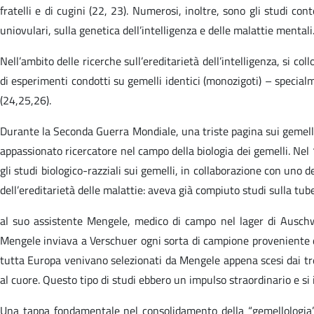
fratelli e di cugini (22, 23). Numerosi, inoltre, sono gli studi con
uniovulari, sulla genetica dell’intelligenza e delle malattie mentali
Nell’ambito delle ricerche sull’ereditarietà dell’intelligenza, si co
di esperimenti condotti su gemelli identici (monozigoti) – specialm
(24,25,26).
Durante la Seconda Guerra Mondiale, una triste pagina sui gemelli è
appassionato ricercatore nel campo della biologia dei gemelli. Nel
gli studi biologico-razziali sui gemelli, in collaborazione con uno d
dell’ereditarietà delle malattie: aveva già compiuto studi sulla tu
al suo assistente Mengele, medico di campo nel lager di Auschwi
Mengele inviava a Verschuer ogni sorta di campione proveniente da
tutta Europa venivano selezionati da Mengele appena scesi dai tr
al cuore. Questo tipo di studi ebbero un impulso straordinario e 
Una tappa fondamentale nel consolidamento della “gemellologia”,