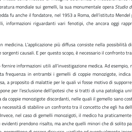
etteratura mondiale sui gemelli, la sua monumentale opera
Studio d
 Gedda fu anche il fondatore, nel 1953 a Roma, dell’istituto Mendel 
i, informazioni riguardanti vari fenotipi, che ancora oggi rapp
medicina. L’applicazione più diffusa consiste nella possibilità di 
 sorgenti causali. E per questo scopo, è necessario il confronto tra 
fornire informazioni utili all’investigazione medica. Ad esempio, n
a frequenza in entrambi i gemelli di coppie monozigote, indica c
rsa, a proposito di malattie per le quali vi fosse motivo di supporr
ne per l’esclusione dell’ipotesi che si tratti di una patologia unit
a da coppie monozigote discordanti, nelle quali il gemello sano cos
la necessità di stabilire un confronto tra il concetto che egli ha d
Invece, nel caso di gemelli monozigoti, il medico ha praticamente
ù evidenti prendono risalto, ma anche quelli minori che di solito p
e, permettono di essere discusse, vagliate ed eventualmente inseri