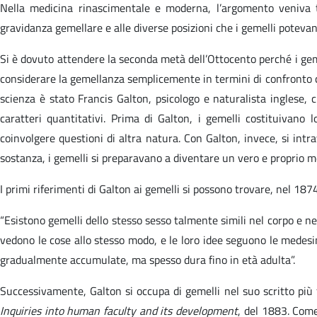
Nella medicina rinascimentale e moderna, l’argomento veniva t
gravidanza gemellare e alle diverse posizioni che i gemelli potev
Si è dovuto attendere la seconda metà dell’Ottocento perché i gemel
considerare la gemellanza semplicemente in termini di confronto con
scienza è stato Francis Galton, psicologo e naturalista inglese, 
caratteri quantitativi. Prima di Galton, i gemelli costituivano
coinvolgere questioni di altra natura. Con Galton, invece, si intr
sostanza, i gemelli si preparavano a diventare un vero e proprio me
I primi riferimenti di Galton ai gemelli si possono trovare, nel 187
“Esistono gemelli dello stesso sesso talmente simili nel corpo e nell
vedono le cose allo stesso modo, e le loro idee seguono le medesi
gradualmente accumulate, ma spesso dura fino in età adulta”.
Successivamente, Galton si occupa di gemelli nel suo scritto più
Inquiries into human faculty and its development
, del 1883. Come 