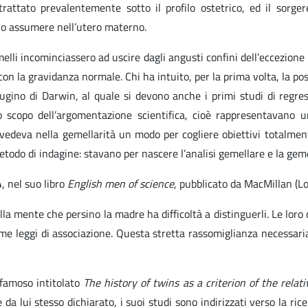
rattato prevalentemente sotto il profilo ostetrico, ed il sorg
ano assumere nell’utero materno.
li incominciassero ad uscire dagli angusti confini dell’eccezione b
 la gravidanza normale. Chi ha intuito, per la prima volta, la poss
cugino di Darwin, al quale si devono anche i primi studi di regres
 lo scopo dell’argomentazione scientifica, cioè rappresentavano
avedeva nella gemellarità un modo per cogliere obiettivi totalment
todo di indagine: stavano per nascere l’analisi gemellare e la geme
4, nel suo libro
English men of science
, pubblicato da MacMillan (L
a mente che persino la madre ha difficoltà a distinguerli. Le loro ca
me leggi di associazione. Questa stretta rassomiglianza necessaria
 famoso intitolato
The history of twins as a criterion of the rela
da lui stesso dichiarato, i suoi studi sono indirizzati verso la ric