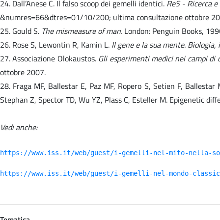
24. Dall’Anese C. Il falso scoop dei gemelli identici.
ReS - Ricerca e
&numres=66&dtres=01/10/200; ultima consultazione ottobre 20
25. Gould S.
The mismeasure of man.
London: Penguin Books, 199
26. Rose S, Lewontin R, Kamin L.
Il gene e la sua mente. Biologia,
27. Associazione Olokaustos.
Gli esperimenti medici nei campi di
ottobre 2007.
28. Fraga MF, Ballestar E, Paz MF, Ropero S, Setien F, Ballestar
Stephan Z, Spector TD, Wu YZ, Plass C, Esteller M. Epigenetic diff
Vedi anche:
https://www.iss.it/web/guest/i-gemelli-nel-mito-nella-so
https://www.iss.it/web/guest/i-gemelli-nel-mondo-classic
Tematica