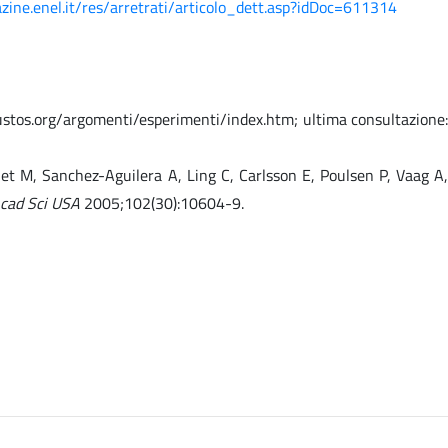
zine.enel.it/res/arretrati/articolo_dett.asp?idDoc=611314
kaustos.org/argomenti/esperimenti/index.htm; ultima consultazione
net M, Sanchez-Aguilera A, Ling C, Carlsson E, Poulsen P, Vaag A,
Acad Sci USA
2005;102(30):10604-9.