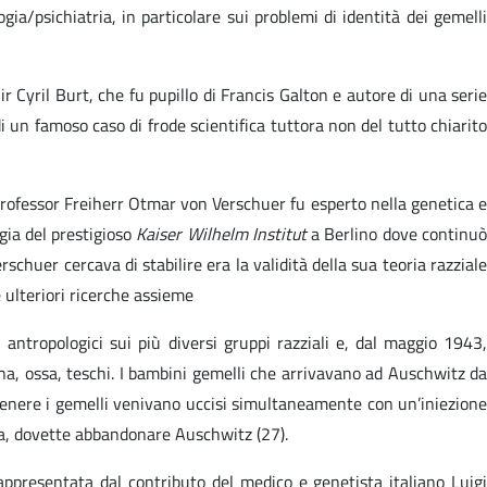
gia/psichiatria, in particolare sui problemi di identità dei gemelli
Sir Cyril Burt, che fu pupillo di Francis Galton e autore di una serie
 un famoso caso di frode scientifica tuttora non del tutto chiarito
 professor Freiherr Otmar von Verschuer fu esperto nella genetica e
gia del prestigioso
Kaiser Wilhelm Institut
a Berlino dove continu
rschuer cercava di stabilire era la validità della sua teoria razziale
e ulteriori ricerche assieme
tropologici sui più diversi gruppi razziali e, dal maggio 1943,
na, ossa, teschi. I bambini gemelli che arrivavano ad Auschwitz da
genere i gemelli venivano uccisi simultaneamente con un’iniezione
sa, dovette abbandonare Auschwitz (27).
ppresentata dal contributo del medico e genetista italiano Luigi