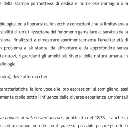
ere della stampa permetteva di dedicare numerose immagini alla
iologica ed a liberarsi dalle vecchie concezioni che si limitavano a
ibilità di un’utilizzazione del fenomeno gemellare al servizio della
sione, finalizzati a dimostrare sperimentalmente l’ereditarietà di
 un problema a sé stante, da affrontare e da approfondire senza
e nuovi, riguardanti gli ambiti più diversi della natura umana. In
llologia.
ondra), dove afferma che:
ratteristiche, la loro voce e le loro espressioni si somigliano; essi
mente crolla sotto l’influenza delle diverse esperienze ambientali
tive powers of nature and nurture
, pubblicato nel 1875, e anche in
erca di un nuovo metodo con il quale sia possibile pesare gli effett