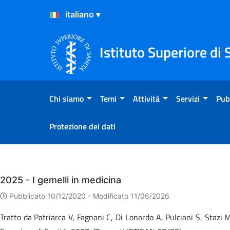
Salta al Contenuto
Salta al Footer
Istituto Superiore di 
Chi siamo
Temi
Attività
Servizi
Pub
Protezione dei dati
Eventi
2025 - I gemelli in medicina
Pubblicato 10/12/2020 -
Modificato 11/06/2026
Tratto da Patriarca V, Fagnani C, Di Lonardo A, Pulciani S, Stazi M