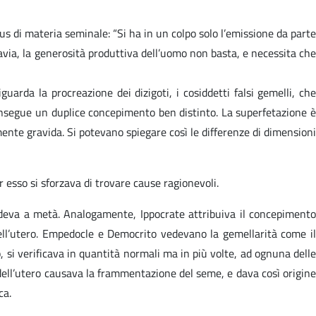
s di materia seminale: “Si ha in un colpo solo l’emissione da parte
ttavia, la generosità produttiva dell’uomo non basta, e necessita ch
arda la procreazione dei dizigoti, i cosiddetti falsi gemelli, che
consegue un duplice concepimento ben distinto. La superfetazione è
nte gravida. Si potevano spiegare così le differenze di dimensioni
 esso si sforzava di trovare cause ragionevoli.
videva a metà. Analogamente, Ippocrate attribuiva il concepimento
ell’utero. Empedocle e Democrito vedevano la gemellarità come il
, si verificava in quantità normali ma in più volte, ad ognuna delle
dell’utero causava la frammentazione del seme, e dava così origine
ca.