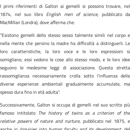
I primi riferimenti di Galton ai gemelli si possono trovare, nel
1874, nel suo libro
English men of science
, pubblicato d
MacMillan (Londra), dove afferma che:
“Esistono gemelli dello stesso sesso talmente simili nel corpo e
nella mente che persino la madre ha difficoltà a distinguerli. Le
loro caratteristiche, la loro voce e le loro espressioni si
somigliano; essi vedono le cose allo stesso modo, e le loro idee
seguono le medesime leggi di associazione. Questa stretta
rassomiglianza necessariamente crolla sotto l’influenza delle
diverse esperienze ambientali gradualmente accumulate, ma
spesso dura fino in età adulta”.
Successivamente, Galton si occupa di gemelli nel suo scritto più
famoso intitolato
The history of twins as a criterion of the
relative powers of nature and nurture
, pubblicato nel 1875, 
anche in
Inquiries into human faculty and its development
, de