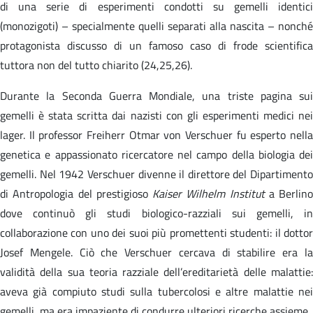
di una serie di esperimenti condotti su gemelli identici
(monozigoti) – specialmente quelli separati alla nascita – nonché
protagonista discusso di un famoso caso di frode scientifica
tuttora non del tutto chiarito (24,25,26).
Durante la Seconda Guerra Mondiale, una triste pagina sui
gemelli è stata scritta dai nazisti con gli esperimenti medici nei
lager. Il professor Freiherr Otmar von Verschuer fu esperto nella
genetica e appassionato ricercatore nel campo della biologia dei
gemelli. Nel 1942 Verschuer divenne il direttore del Dipartimento
di Antropologia del prestigioso
Kaiser Wilhelm Institut
a Berlino
dove continuò gli studi biologico-razziali sui gemelli, in
collaborazione con uno dei suoi più promettenti studenti: il dottor
Josef Mengele. Ciò che Verschuer cercava di stabilire era la
validità della sua teoria razziale dell’ereditarietà delle malattie:
aveva già compiuto studi sulla tubercolosi e altre malattie nei
gemelli, ma era impaziente di condurre ulteriori ricerche assieme