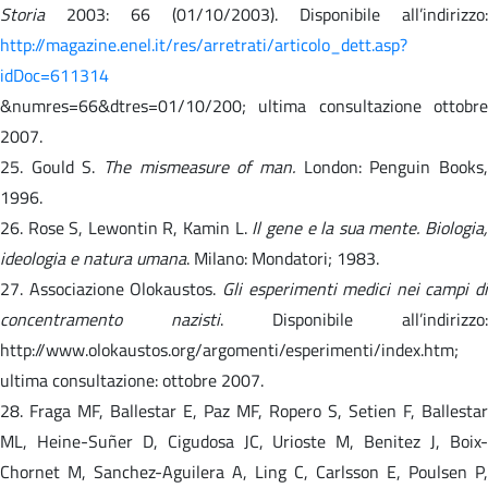
Storia
2003: 66 (01/10/2003). Disponibile all’indirizzo:
http://magazine.enel.it/res/arretrati/articolo_dett.asp?
idDoc=611314
&numres=66&dtres=01/10/200; ultima consultazione ottobre
2007.
25. Gould S.
The mismeasure of man.
London: Penguin Books
1996.
26. Rose S, Lewontin R, Kamin L.
Il gene e la sua mente. Biologia
ideologia e natura umana
. Milano: Mondatori; 1983.
27. Associazione Olokaustos.
Gli esperimenti medici nei campi di
concentramento nazisti
. Disponibile all’indirizzo:
http://www.olokaustos.org/argomenti/esperimenti/index.htm;
ultima consultazione: ottobre 2007.
28. Fraga MF, Ballestar E, Paz MF, Ropero S, Setien F, Ballestar
ML, Heine-Suñer D, Cigudosa JC, Urioste M, Benitez J, Boix-
Chornet M, Sanchez-Aguilera A, Ling C, Carlsson E, Poulsen P,