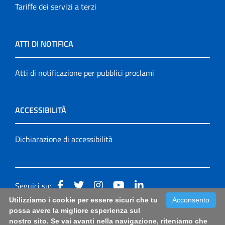
Tariffe dei servizi a terzi
ATTI DI NOTIFICA
Atti di notificazione per pubblici proclami
ACCESSIBILITÀ
Dichiarazione di accessibilità
Seguici su:
Utilizziamo i cookie per essere sicuri che tu
Acconsento
Accessibilità: form di segnalazione di prima istanza per
possa avere la migliore esperienza sul
nostro sito. Se vai avanti nella navigazione, riteniamo che
questa pagina
|
Note Legali
|
Sitemap