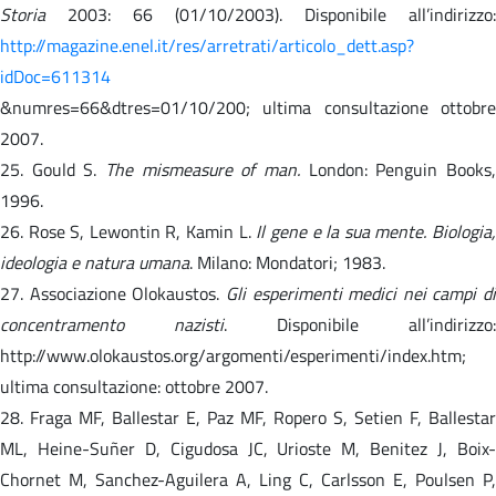
Storia
2003: 66 (01/10/2003). Disponibile all’indirizzo:
http://magazine.enel.it/res/arretrati/articolo_dett.asp?
idDoc=611314
&numres=66&dtres=01/10/200; ultima consultazione ottobre
2007.
25. Gould S.
The mismeasure of man.
London: Penguin Books
1996.
26. Rose S, Lewontin R, Kamin L.
Il gene e la sua mente. Biologia
ideologia e natura umana
. Milano: Mondatori; 1983.
27. Associazione Olokaustos.
Gli esperimenti medici nei campi di
concentramento nazisti
. Disponibile all’indirizzo:
http://www.olokaustos.org/argomenti/esperimenti/index.htm;
ultima consultazione: ottobre 2007.
28. Fraga MF, Ballestar E, Paz MF, Ropero S, Setien F, Ballestar
ML, Heine-Suñer D, Cigudosa JC, Urioste M, Benitez J, Boix-
Chornet M, Sanchez-Aguilera A, Ling C, Carlsson E, Poulsen P,