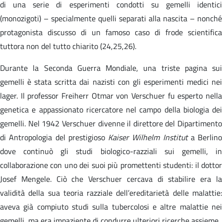
di una serie di esperimenti condotti su gemelli identici
(monozigoti) – specialmente quelli separati alla nascita – nonché
protagonista discusso di un famoso caso di frode scientifica
tuttora non del tutto chiarito (24,25,26).
Durante la Seconda Guerra Mondiale, una triste pagina sui
gemelli è stata scritta dai nazisti con gli esperimenti medici nei
lager. Il professor Freiherr Otmar von Verschuer fu esperto nella
genetica e appassionato ricercatore nel campo della biologia dei
gemelli. Nel 1942 Verschuer divenne il direttore del Dipartimento
di Antropologia del prestigioso
Kaiser Wilhelm Institut
a Berlino
dove continuò gli studi biologico-razziali sui gemelli, in
collaborazione con uno dei suoi più promettenti studenti: il dottor
Josef Mengele. Ciò che Verschuer cercava di stabilire era la
validità della sua teoria razziale dell’ereditarietà delle malattie:
aveva già compiuto studi sulla tubercolosi e altre malattie nei
gemelli, ma era impaziente di condurre ulteriori ricerche assieme