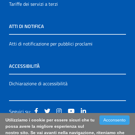
Tariffe dei servizi a terzi
ATTI DI NOTIFICA
Atti di notificazione per pubblici proclami
ACCESSIBILITÀ
Dichiarazione di accessibilità
Seguici su:
Utilizziamo i cookie per essere sicuri che tu
Acconsento
Accessibilità: form di segnalazione di prima istanza per
possa avere la migliore esperienza sul
nostro sito. Se vai avanti nella navigazione, riteniamo che
questa pagina
|
Note Legali
|
Sitemap