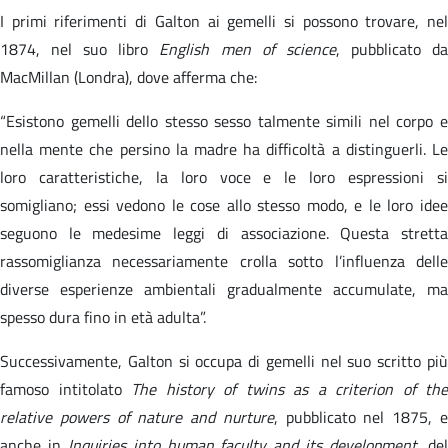
I primi riferimenti di Galton ai gemelli si possono trovare, nel
1874, nel suo libro
English men of science
, pubblicato d
MacMillan (Londra), dove afferma che:
“Esistono gemelli dello stesso sesso talmente simili nel corpo e
nella mente che persino la madre ha difficoltà a distinguerli. Le
loro caratteristiche, la loro voce e le loro espressioni si
somigliano; essi vedono le cose allo stesso modo, e le loro idee
seguono le medesime leggi di associazione. Questa stretta
rassomiglianza necessariamente crolla sotto l’influenza delle
diverse esperienze ambientali gradualmente accumulate, ma
spesso dura fino in età adulta”.
Successivamente, Galton si occupa di gemelli nel suo scritto più
famoso intitolato
The history of twins as a criterion of the
relative powers of nature and nurture
, pubblicato nel 1875, 
anche in
Inquiries into human faculty and its development
, de