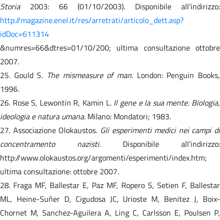
Storia
2003: 66 (01/10/2003). Disponibile all’indirizzo:
http://magazine.enel.it/res/arretrati/articolo_dett.asp?
idDoc=611314
&numres=66&dtres=01/10/200; ultima consultazione ottobre
2007.
25. Gould S.
The mismeasure of man.
London: Penguin Books
1996.
26. Rose S, Lewontin R, Kamin L.
Il gene e la sua mente. Biologia
ideologia e natura umana
. Milano: Mondatori; 1983.
27. Associazione Olokaustos.
Gli esperimenti medici nei campi di
concentramento nazisti
. Disponibile all’indirizzo:
http://www.olokaustos.org/argomenti/esperimenti/index.htm;
ultima consultazione: ottobre 2007.
28. Fraga MF, Ballestar E, Paz MF, Ropero S, Setien F, Ballestar
ML, Heine-Suñer D, Cigudosa JC, Urioste M, Benitez J, Boix-
Chornet M, Sanchez-Aguilera A, Ling C, Carlsson E, Poulsen P,