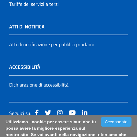
Tariffe dei servizi a terzi
ATTI DI NOTIFICA
Atti di notificazione per pubblici proclami
ACCESSIBILITÀ
Dichiarazione di accessibilità
Seguici su:
Utilizziamo i cookie per essere sicuri che tu
Acconsento
Accessibilità: form di segnalazione di prima istanza per
possa avere la migliore esperienza sul
nostro sito. Se vai avanti nella navigazione, riteniamo che
questa pagina
|
Note Legali
|
Sitemap