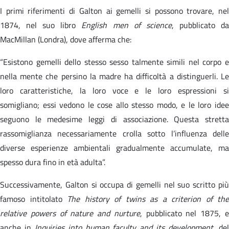
I primi riferimenti di Galton ai gemelli si possono trovare, nel
1874, nel suo libro
English men of science
, pubblicato d
MacMillan (Londra), dove afferma che:
“Esistono gemelli dello stesso sesso talmente simili nel corpo e
nella mente che persino la madre ha difficoltà a distinguerli. Le
loro caratteristiche, la loro voce e le loro espressioni si
somigliano; essi vedono le cose allo stesso modo, e le loro idee
seguono le medesime leggi di associazione. Questa stretta
rassomiglianza necessariamente crolla sotto l’influenza delle
diverse esperienze ambientali gradualmente accumulate, ma
spesso dura fino in età adulta”.
Successivamente, Galton si occupa di gemelli nel suo scritto più
famoso intitolato
The history of twins as a criterion of the
relative powers of nature and nurture
, pubblicato nel 1875, 
anche in
Inquiries into human faculty and its development
, de