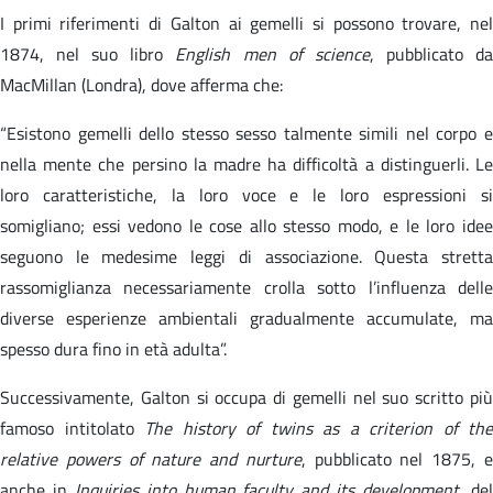
I primi riferimenti di Galton ai gemelli si possono trovare, nel
1874, nel suo libro
English men of science
, pubblicato d
MacMillan (Londra), dove afferma che:
“Esistono gemelli dello stesso sesso talmente simili nel corpo e
nella mente che persino la madre ha difficoltà a distinguerli. Le
loro caratteristiche, la loro voce e le loro espressioni si
somigliano; essi vedono le cose allo stesso modo, e le loro idee
seguono le medesime leggi di associazione. Questa stretta
rassomiglianza necessariamente crolla sotto l’influenza delle
diverse esperienze ambientali gradualmente accumulate, ma
spesso dura fino in età adulta”.
Successivamente, Galton si occupa di gemelli nel suo scritto più
famoso intitolato
The history of twins as a criterion of the
relative powers of nature and nurture
, pubblicato nel 1875, 
anche in
Inquiries into human faculty and its development
, de