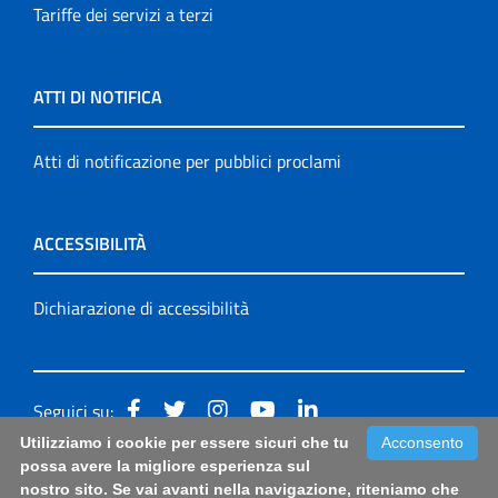
Tariffe dei servizi a terzi
ATTI DI NOTIFICA
Atti di notificazione per pubblici proclami
ACCESSIBILITÀ
Dichiarazione di accessibilità
Seguici su:
Utilizziamo i cookie per essere sicuri che tu
Acconsento
Accessibilità: form di segnalazione di prima istanza per
possa avere la migliore esperienza sul
nostro sito. Se vai avanti nella navigazione, riteniamo che
questa pagina
|
Note Legali
|
Sitemap