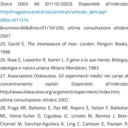
Storia
2003: 66 (01/10/2003). Disponibile all’indirizzo:
http://magazine.enel.it/res/arretrati/articolo_dett.asp?
idDoc=611314
&numres=66&dtres=01/10/200; ultima consultazione ottobre
2007.
25. Gould S.
The mismeasure of man.
London: Penguin Books
1996.
26. Rose S, Lewontin R, Kamin L.
Il gene e la sua mente. Biologia
ideologia e natura umana
. Milano: Mondatori; 1983.
27. Associazione Olokaustos.
Gli esperimenti medici nei campi di
concentramento nazisti
. Disponibile all’indirizzo:
http://www.olokaustos.org/argomenti/esperimenti/index.htm;
ultima consultazione: ottobre 2007.
28. Fraga MF, Ballestar E, Paz MF, Ropero S, Setien F, Ballestar
ML, Heine-Suñer D, Cigudosa JC, Urioste M, Benitez J, Boix-
Chornet M, Sanchez-Aguilera A, Ling C, Carlsson E, Poulsen P,