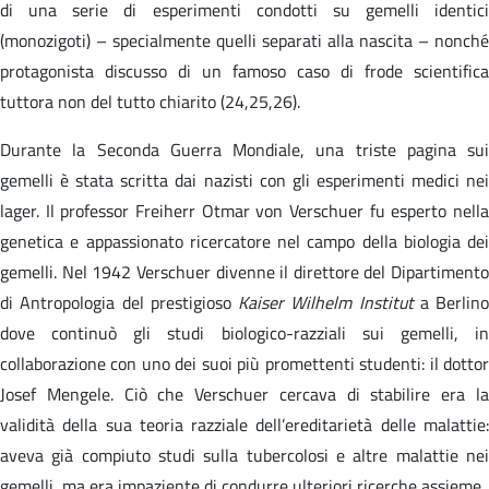
di una serie di esperimenti condotti su gemelli identici
(monozigoti) – specialmente quelli separati alla nascita – nonché
protagonista discusso di un famoso caso di frode scientifica
tuttora non del tutto chiarito (24,25,26).
Durante la Seconda Guerra Mondiale, una triste pagina sui
gemelli è stata scritta dai nazisti con gli esperimenti medici nei
lager. Il professor Freiherr Otmar von Verschuer fu esperto nella
genetica e appassionato ricercatore nel campo della biologia dei
gemelli. Nel 1942 Verschuer divenne il direttore del Dipartimento
di Antropologia del prestigioso
Kaiser Wilhelm Institut
a Berlino
dove continuò gli studi biologico-razziali sui gemelli, in
collaborazione con uno dei suoi più promettenti studenti: il dottor
Josef Mengele. Ciò che Verschuer cercava di stabilire era la
validità della sua teoria razziale dell’ereditarietà delle malattie:
aveva già compiuto studi sulla tubercolosi e altre malattie nei
gemelli, ma era impaziente di condurre ulteriori ricerche assieme