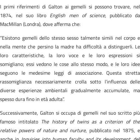
I primi riferimenti di Galton ai gemelli si possono trovare, nel
1874, nel suo libro
English men of science
, pubblicato d
MacMillan (Londra), dove afferma che:
“Esistono gemelli dello stesso sesso talmente simili nel corpo e
nella mente che persino la madre ha difficoltà a distinguerli. Le
loro caratteristiche, la loro voce e le loro espressioni si
somigliano; essi vedono le cose allo stesso modo, e le loro idee
seguono le medesime leggi di associazione. Questa stretta
rassomiglianza necessariamente crolla sotto l’influenza delle
diverse esperienze ambientali gradualmente accumulate, ma
spesso dura fino in età adulta”.
Successivamente, Galton si occupa di gemelli nel suo scritto più
famoso intitolato
The history of twins as a criterion of the
relative powers of nature and nurture
, pubblicato nel 1875, 
anche in
Inquiries into human faculty and its development
, de