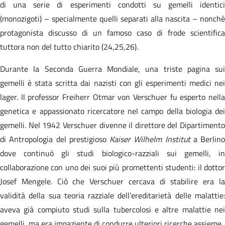
di una serie di esperimenti condotti su gemelli identici
(monozigoti) – specialmente quelli separati alla nascita – nonché
protagonista discusso di un famoso caso di frode scientifica
tuttora non del tutto chiarito (24,25,26).
Durante la Seconda Guerra Mondiale, una triste pagina sui
gemelli è stata scritta dai nazisti con gli esperimenti medici nei
lager. Il professor Freiherr Otmar von Verschuer fu esperto nella
genetica e appassionato ricercatore nel campo della biologia dei
gemelli. Nel 1942 Verschuer divenne il direttore del Dipartimento
di Antropologia del prestigioso
Kaiser Wilhelm Institut
a Berlino
dove continuò gli studi biologico-razziali sui gemelli, in
collaborazione con uno dei suoi più promettenti studenti: il dottor
Josef Mengele. Ciò che Verschuer cercava di stabilire era la
validità della sua teoria razziale dell’ereditarietà delle malattie:
aveva già compiuto studi sulla tubercolosi e altre malattie nei
gemelli, ma era impaziente di condurre ulteriori ricerche assieme