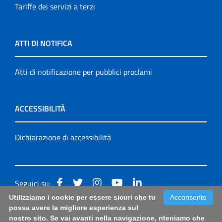
Tariffe dei servizi a terzi
ATTI DI NOTIFICA
Atti di notificazione per pubblici proclami
ACCESSIBILITÀ
Dichiarazione di accessibilità
Seguici su:
Utilizziamo i cookie per essere sicuri che tu
Acconsento
Accessibilità: form di segnalazione di prima istanza per
possa avere la migliore esperienza sul
nostro sito. Se vai avanti nella navigazione, riteniamo che
questa pagina
|
Note Legali
|
Sitemap