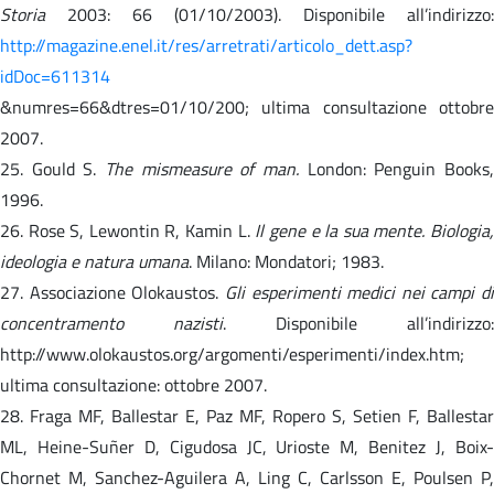
Storia
2003: 66 (01/10/2003). Disponibile all’indirizzo:
http://magazine.enel.it/res/arretrati/articolo_dett.asp?
idDoc=611314
&numres=66&dtres=01/10/200; ultima consultazione ottobre
2007.
25. Gould S.
The mismeasure of man.
London: Penguin Books
1996.
26. Rose S, Lewontin R, Kamin L.
Il gene e la sua mente. Biologia
ideologia e natura umana
. Milano: Mondatori; 1983.
27. Associazione Olokaustos.
Gli esperimenti medici nei campi di
concentramento nazisti
. Disponibile all’indirizzo:
http://www.olokaustos.org/argomenti/esperimenti/index.htm;
ultima consultazione: ottobre 2007.
28. Fraga MF, Ballestar E, Paz MF, Ropero S, Setien F, Ballestar
ML, Heine-Suñer D, Cigudosa JC, Urioste M, Benitez J, Boix-
Chornet M, Sanchez-Aguilera A, Ling C, Carlsson E, Poulsen P,