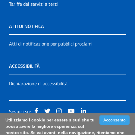
Tariffe dei servizi a terzi
ATTI DI NOTIFICA
Atti di notificazione per pubblici proclami
ACCESSIBILITÀ
Dichiarazione di accessibilità
Seguici su:
Utilizziamo i cookie per essere sicuri che tu
Acconsento
Accessibilità: form di segnalazione di prima istanza per
possa avere la migliore esperienza sul
nostro sito. Se vai avanti nella navigazione, riteniamo che
questa pagina
|
Note Legali
|
Sitemap