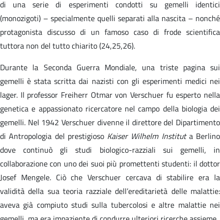
di una serie di esperimenti condotti su gemelli identici
(monozigoti) – specialmente quelli separati alla nascita – nonché
protagonista discusso di un famoso caso di frode scientifica
tuttora non del tutto chiarito (24,25,26).
Durante la Seconda Guerra Mondiale, una triste pagina sui
gemelli è stata scritta dai nazisti con gli esperimenti medici nei
lager. Il professor Freiherr Otmar von Verschuer fu esperto nella
genetica e appassionato ricercatore nel campo della biologia dei
gemelli. Nel 1942 Verschuer divenne il direttore del Dipartimento
di Antropologia del prestigioso
Kaiser Wilhelm Institut
a Berlino
dove continuò gli studi biologico-razziali sui gemelli, in
collaborazione con uno dei suoi più promettenti studenti: il dottor
Josef Mengele. Ciò che Verschuer cercava di stabilire era la
validità della sua teoria razziale dell’ereditarietà delle malattie:
aveva già compiuto studi sulla tubercolosi e altre malattie nei
gemelli, ma era impaziente di condurre ulteriori ricerche assieme