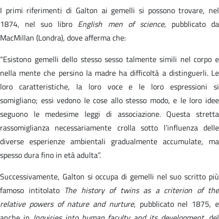
I primi riferimenti di Galton ai gemelli si possono trovare, nel
1874, nel suo libro
English men of science
, pubblicato d
MacMillan (Londra), dove afferma che:
“Esistono gemelli dello stesso sesso talmente simili nel corpo e
nella mente che persino la madre ha difficoltà a distinguerli. Le
loro caratteristiche, la loro voce e le loro espressioni si
somigliano; essi vedono le cose allo stesso modo, e le loro idee
seguono le medesime leggi di associazione. Questa stretta
rassomiglianza necessariamente crolla sotto l’influenza delle
diverse esperienze ambientali gradualmente accumulate, ma
spesso dura fino in età adulta”.
Successivamente, Galton si occupa di gemelli nel suo scritto più
famoso intitolato
The history of twins as a criterion of the
relative powers of nature and nurture
, pubblicato nel 1875, 
anche in
Inquiries into human faculty and its development
, de