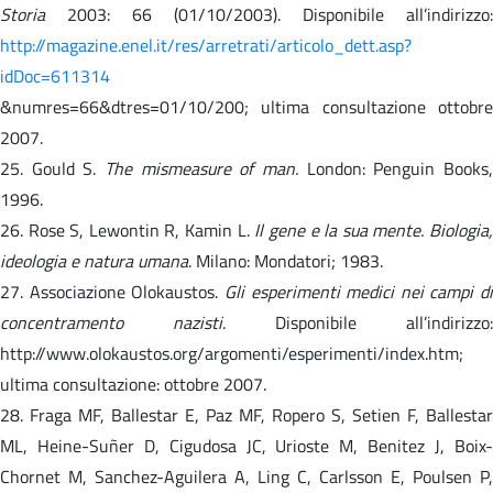
Storia
2003: 66 (01/10/2003). Disponibile all’indirizzo:
http://magazine.enel.it/res/arretrati/articolo_dett.asp?
idDoc=611314
&numres=66&dtres=01/10/200; ultima consultazione ottobre
2007.
25. Gould S.
The mismeasure of man.
London: Penguin Books
1996.
26. Rose S, Lewontin R, Kamin L.
Il gene e la sua mente. Biologia
ideologia e natura umana
. Milano: Mondatori; 1983.
27. Associazione Olokaustos.
Gli esperimenti medici nei campi di
concentramento nazisti
. Disponibile all’indirizzo:
http://www.olokaustos.org/argomenti/esperimenti/index.htm;
ultima consultazione: ottobre 2007.
28. Fraga MF, Ballestar E, Paz MF, Ropero S, Setien F, Ballestar
ML, Heine-Suñer D, Cigudosa JC, Urioste M, Benitez J, Boix-
Chornet M, Sanchez-Aguilera A, Ling C, Carlsson E, Poulsen P,