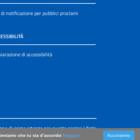
 di notificazione per pubblici proclami
ESSIBILITÀ
iarazione di accessibilità
ione di prima istanza per questa pagina
|
Note
riteniamo che tu sia d’accordo
Maggiori
Acconsento