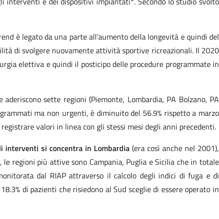
gli interventi e dei dispositivi impiantati*. Secondo lo studio svolto
trend è legato da una parte all’aumento della longevità e quindi del
bilità di svolgere nuovamente attività sportive ricreazionali. Il 2020
rgia elettiva e quindi il posticipo delle procedure programmate in
 aderiscono sette regioni (Piemonte, Lombardia, PA Bolzano, P
programmati ma non urgenti, è diminuito del 56.9% rispetto a marzo
egistrare valori in linea con gli stessi mesi degli anni precedenti.
li interventi si concentra in Lombardia
(era così anche nel 2001)
 le regioni più attive sono Campania, Puglia e Sicilia che in totale
nitorata dal RIAP attraverso il calcolo degli indici di fuga e di
 18.3% di pazienti che risiedono al Sud sceglie di essere operato in