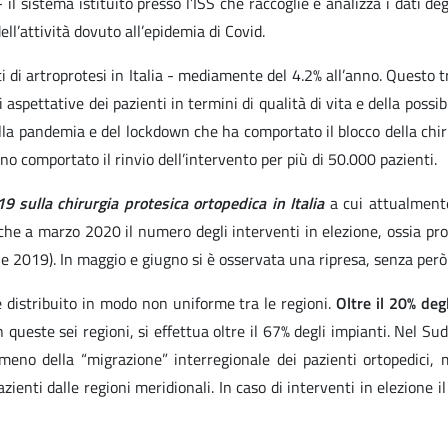
 il sistema istituito presso l’ISS che raccoglie e analizza i dati de
ll’attività dovuto all’epidemia di Covid.
ti di artroprotesi in Italia - mediamente del 4.2% all’anno. Questo 
i aspettative dei pazienti in termini di qualità di vita e della possi
a pandemia e del lockdown che ha comportato il blocco della chiru
o comportato il rinvio dell’intervento per più di 50.000 pazienti.
 sulla chirurgia protesica ortopedica in Italia
a cui attualmente
o che a marzo 2020 il numero degli interventi in elezione, ossia 
e 2019). In maggio e giugno si è osservata una ripresa, senza però r
 distribuito in modo non uniforme tra le regioni.
Oltre il 20% deg
este sei regioni, si effettua oltre il 67% degli impianti. Nel Sud,
eno della “migrazione” interregionale dei pazienti ortopedici, mo
enti dalle regioni meridionali. In caso di interventi in elezione il