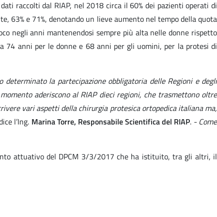
ti raccolti dal RIAP, nel 2018 circa il 60% dei pazienti operati di
amente, 63% e 71%, denotando un lieve aumento nel tempo della quota
 poco negli anni mantenendosi sempre più alta nelle donne rispetto
ca 74 anni per le donne e 68 anni per gli uomini, per la protesi di
nno determinato la partecipazione obbligatoria delle Regioni e degli
l momento aderiscono al RIAP dieci regioni, che trasmettono oltre
rivere vari aspetti della chirurgia protesica ortopedica italiana ma,
dice l’Ing.
Marina Torre, Responsabile Scientifica del RIAP
.
- Com
to attuativo del DPCM 3/3/2017 che ha istituito, tra gli altri, il