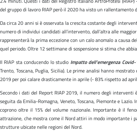
2.4 minuti. Questi i dati del Registro Italiano ArtroProtesi (RIAP) -
del gruppo di lavoro RIAP però il 2020 ha visto un rallentamento de
Da circa 20 anni si è osservata la crescita costante degli interven
numero di individui candidati all’intervento, dall’altra alle maggior
rappresenterà la prima eccezione con un calo anomalo a causa dell
quel periodo. Oltre 12 settimane di sospensione si stima che abbian
Il RIAP sta conducendo lo studio
Impatto dell’emergenza Covid-19
Trento, Toscana, Puglia, Sicilia). Le prime analisi hanno mostrat
2019 per poi calare drasticamente in aprile (- 83% rispetto ad april
Secondo i dati del Report RIAP 2019, il numero degli interventi è
seguita da Emilia-Romagna, Veneto, Toscana, Piemonte e Lazio. In qu
coprono oltre il 15% del volume nazionale. Importante è il fenom
attrazione, che mostra come il Nord attiri in modo importante i pazi
strutture ubicate nelle regioni del Nord.