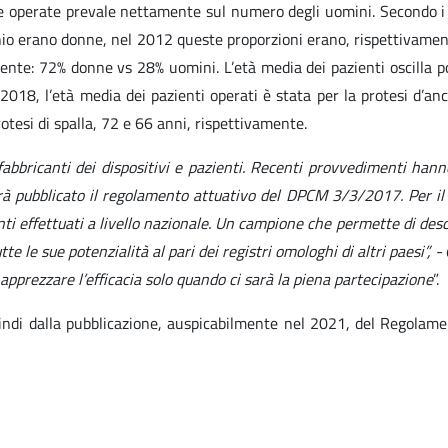
ne operate prevale nettamente sul numero degli uomini. Secondo i da
inocchio erano donne, nel 2012 queste proporzioni erano, rispettiv
vidente: 72% donne vs 28% uomini. L’età media dei pazienti oscilla
 2018, l’età media dei pazienti operati è stata per la protesi d’an
otesi di spalla, 72 e 66 anni, rispettivamente.
ri, fabbricanti dei dispositivi e pazienti. Recenti provvedimenti ha
arà pubblicato il regolamento attuativo del DPCM 3/3/2017. Per i
enti effettuati a livello nazionale. Un campione che permette di desc
 le sue potenzialità al pari dei registri omologhi di altri paesi”, -
 apprezzare l’efficacia solo quando ci sarà la piena partecipazione
”.
indi dalla pubblicazione, auspicabilmente nel 2021, del Regolamen