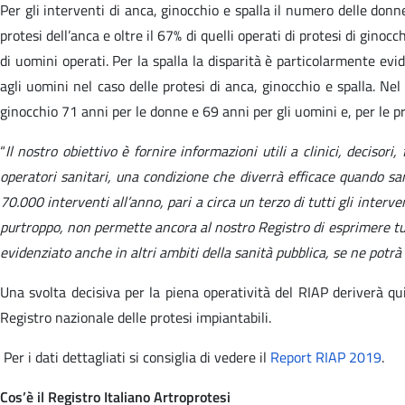
Per gli interventi di anca, ginocchio e spalla il numero delle don
protesi dell’anca e oltre il 67% di quelli operati di protesi di g
di uomini operati. Per la spalla la disparità è particolarmente e
agli uomini nel caso delle protesi di anca, ginocchio e spalla. Nel
ginocchio 71 anni per le donne e 69 anni per gli uomini e, per le pr
“
Il nostro obiettivo è fornire informazioni utili a clinici, deciso
operatori sanitari, una condizione che diverrà efficace quando s
70.000 interventi all’anno, pari a circa un terzo di tutti gli interv
purtroppo, non permette ancora al nostro Registro di esprimere tutte
evidenziato anche in altri ambiti della sanità pubblica, se ne potrà
Una svolta decisiva per la piena operatività del RIAP deriverà qu
Registro nazionale delle protesi impiantabili.
Per i dati dettagliati si consiglia di vedere il
Report RIAP 2019
.
Cos’è il Registro Italiano Artroprotesi