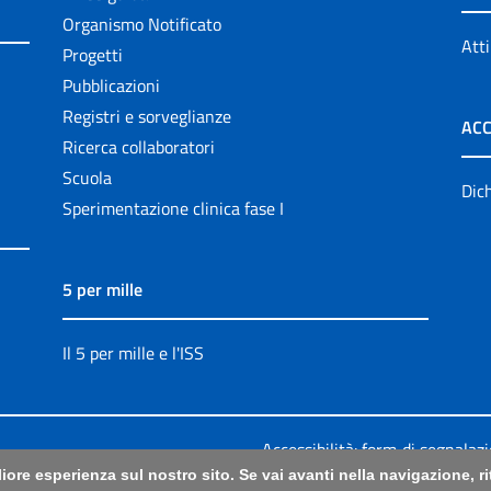
Organismo Notificato
Atti
Progetti
Pubblicazioni
Registri e sorveglianze
ACC
Ricerca collaboratori
Scuola
Dich
Sperimentazione clinica fase I
5 per mille
Il 5 per mille e l'ISS
Accessibilità: form di segnalaz
liore esperienza sul nostro sito. Se vai avanti nella navigazione, 
Legali
|
Sitemap