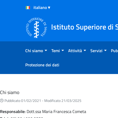
Salta al Contenuto
Salta al Footer
Istituto Superiore di 
Chi siamo
Temi
Attività
Servizi
Pub
Protezione dei dati
Eventi
Chi siamo
Pubblicato 01/02/2021 -
Modificato 21/03/2025
Responsabile:
Dott.ssa Maria Francesca Cometa