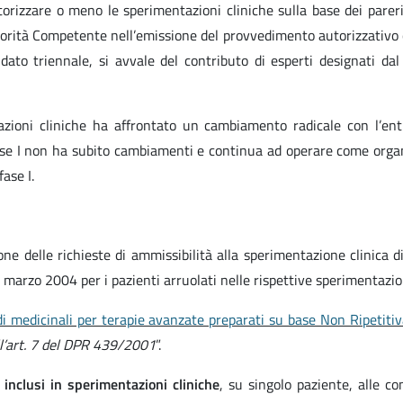
rizzare o meno le sperimentazioni cliniche sulla base dei pareri
torità Competente nell’emissione del provvedimento autorizzativo o
 triennale, si avvale del contributo di esperti designati dal P
zioni cliniche ha affrontato un cambiamento radicale con l’ent
ase I non ha subito cambiamenti e continua ad operare come organo
ase I.
one delle richieste di ammissibilità alla sperimentazione clinica di
 2 marzo 2004 p
er i pazienti arruolati nelle rispettive sperimentazi
di medicinali per terapie avanzate preparati su base Non Ripetiti
ll’art. 7 del DPR 439/2001
”.
inclusi in sperimentazioni cliniche
,
su singolo paziente, alle co