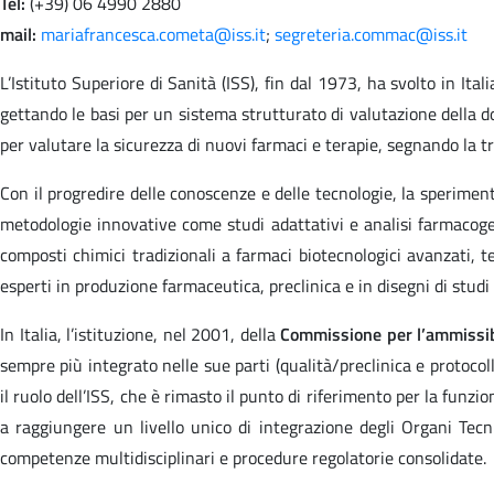
Tel:
(+39) 06 4990 2880
mail:
mariafrancesca.cometa@iss.it
;
segreteria.commac@iss.it
L’Istituto Superiore di Sanità (ISS), fin dal 1973, ha svolto in Ita
gettando le basi per un sistema strutturato di valutazione della d
per valutare la sicurezza di nuovi farmaci e terapie, segnando la tra
Con il progredire delle conoscenze e delle tecnologie, la speriment
metodologie innovative come studi adattativi e analisi farmacogen
composti chimici tradizionali a farmaci biotecnologici avanzati, 
esperti in produzione farmaceutica, preclinica e in disegni di stud
In Italia, l’istituzione, nel 2001, della
Commissione per l’ammissibi
sempre più integrato nelle sue parti (qualità/preclinica e protocol
il ruolo dell’ISS, che è rimasto il punto di riferimento per la funzio
a raggiungere un livello unico di integrazione degli Organi Tecni
competenze multidisciplinari e procedure regolatorie consolidate.