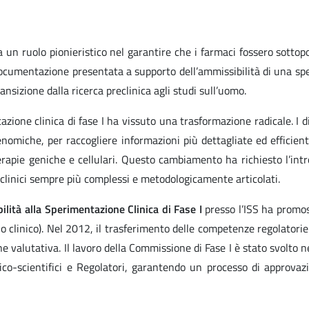
lia un ruolo pionieristico nel garantire che i farmaci fossero sotto
ocumentazione presentata a supporto dell’ammissibilità di una sper
nsizione dalla ricerca preclinica agli studi sull’uomo.
azione clinica di fase I ha vissuto una trasformazione radicale. I 
omiche, per raccogliere informazioni più dettagliate ed efficienti
terapie geniche e cellulari. Questo cambiamento ha richiesto l’int
i clinici sempre più complessi e metodologicamente articolati.
lità alla Sperimentazione Clinica di Fase I
presso l’ISS ha promoss
lo clinico). Nel 2012, il trasferimento delle competenze regolatorie
ne valutativa. Il lavoro della Commissione di Fase I è stato svolto ne
co-scientifici e Regolatori, garantendo un processo di approvazion