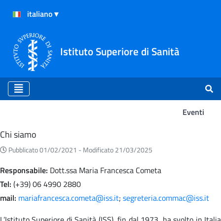
Istituto Superiore di Sanità
Eventi
Eventi
Chi siamo
Pubblicato 01/02/2021 -
Modificato 21/03/2025
Responsabile:
Dott.ssa Maria Francesca Cometa
Tel:
(+39) 06 4990 2880
mail:
mariafrancesca.cometa@iss.it
;
segreteria.commac@iss.it
L’Istituto Superiore di Sanità (ISS), fin dal 1973, ha svolto in Italia