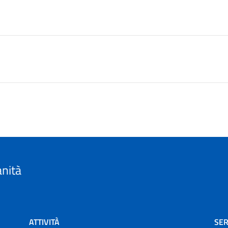
anità
ATTIVITÀ
SER