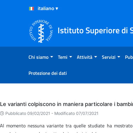
Salta al Contenuto
Salta al Footer
Istituto Superiore di 
Chi siamo
Temi
Attività
Servizi
Pub
Protezione dei dati
Eventi
Le varianti colpiscono in maniera particolare i bambi
Pubblicato 09/02/2021 -
Modificato 07/07/2021
Al momento nessuna variante tra quelle studiate ha mostrato di