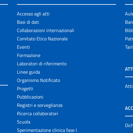
Accesso agli atti
Aul
Basi di dati
Ban
Collaborazioni internazionali
Bibl
Comitato Etico Nazionale
Patr
Eventi
Tari
Formazione
Laboratori di riferimento
ATT
Linee guida
Organismo Notificato
Atti
Progetti
Pubblicazioni
Registri e sorveglianze
ACC
Ricerca collaboratori
Scuola
Dich
Sperimentazione clinica fase I