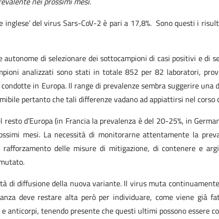
revalente nei prossimi mesi.
e inglese’ del virus Sars-CoV-2 è pari a 17,8%. Sono questi i risulta
ce autonome di selezionare dei sottocampioni di casi positivi e di 
ampioni analizzati sono stati in totale 852 per 82 laboratori, pro
vey condotte in Europa. Il range di prevalenze sembra suggerire un
umibile pertanto che tali differenze vadano ad appiattirsi nel corso
nel resto d’Europa (in Francia la prevalenza è del 20-25%, in German
ssimi mesi. La necessità di monitorarne attentamente la prevale
 rafforzamento delle misure di mitigazione, di contenere e argi
 mutato.
cità di diffusione della nuova variante. Il virus muta continuamente
lanza deve restare alta però per individuare, come viene già fat
ini e anticorpi, tenendo presente che questi ultimi possono essere c