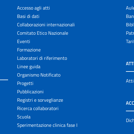
Accesso agli atti
Aul
Basi di dati
Ban
Collaborazioni internazionali
Bibl
Comitato Etico Nazionale
Patr
Eventi
Tari
Formazione
Laboratori di riferimento
ATT
Linee guida
Organismo Notificato
Atti
Progetti
Pubblicazioni
Registri e sorveglianze
ACC
Ricerca collaboratori
Scuola
Dich
Sperimentazione clinica fase I