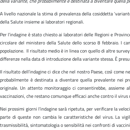
della variante, che probabilmente è destinata a diventare quella p
A livello nazionale la stima di prevalenza della cosiddetta ‘variant
della Salute insieme ai laboratori regionali.
Per l’indagine è stato chiesto ai laboratori delle Regioni e Provin
circolare del ministero della Salute dello scorso 8 febbraio. I c
popolazione. Il risultato medio è in linea con quello di altre sur
differenze nella data di introduzione della variante stessa. È pres
Il risultato dell’indagine ci dice che nel nostro Paese, così come 
probabilmente è destinata a diventare quella prevalente nei pro
originale. Un attento monitoraggio ci consentirebbe, assieme al
vaccinazioni, che restano comunque efficaci anche contro il virus
Nei prossimi giorni l’indagine sarà ripetuta, per verificare la velo
parte di queste non cambia le caratteristiche del virus. La vigi
trasmissibilità, sintomatologia o sensibilità nei confronti di vacc