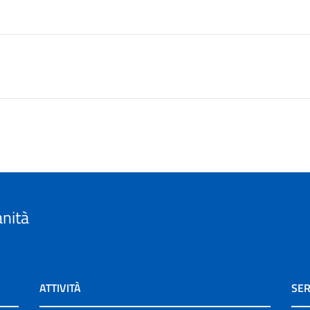
anità
ATTIVITÀ
SER