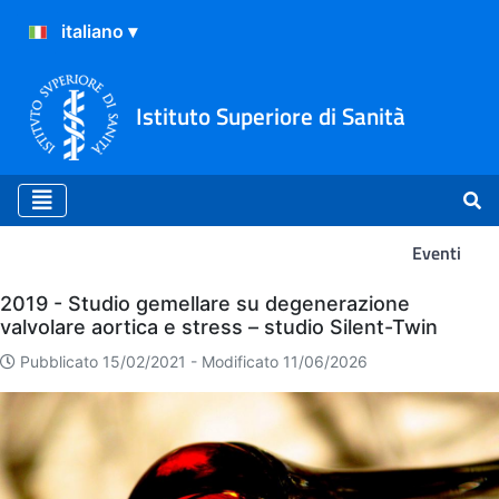
Istituto Superiore di Sanità
Eventi
Eventi
2019 - Studio gemellare su degenerazione
valvolare aortica e stress – studio Silent-Twin
Pubblicato 15/02/2021 -
Modificato 11/06/2026