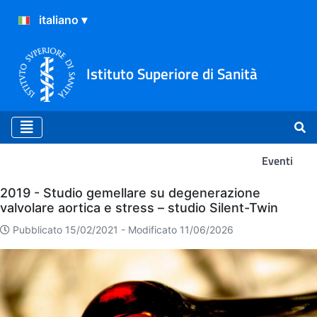
Istituto Superiore di Sanità
Eventi
Eventi
2019 - Studio gemellare su degenerazione
valvolare aortica e stress – studio Silent-Twin
Pubblicato 15/02/2021 -
Modificato 11/06/2026