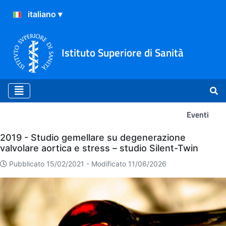
Istituto Superiore di Sanità
Eventi
Eventi
2019 - Studio gemellare su degenerazione
valvolare aortica e stress – studio Silent-Twin
Pubblicato 15/02/2021 -
Modificato 11/06/2026