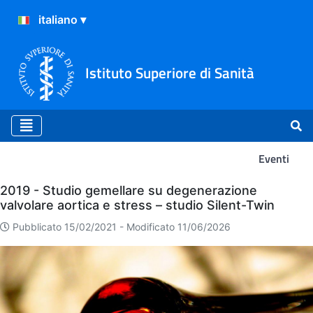
Istituto Superiore di Sanità
Eventi
Eventi
2019 - Studio gemellare su degenerazione
valvolare aortica e stress – studio Silent-Twin
Pubblicato 15/02/2021 -
Modificato 11/06/2026