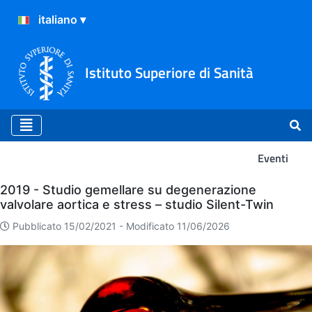
Istituto Superiore di Sanità
Eventi
Eventi
2019 - Studio gemellare su degenerazione
valvolare aortica e stress – studio Silent-Twin
Pubblicato 15/02/2021 -
Modificato 11/06/2026