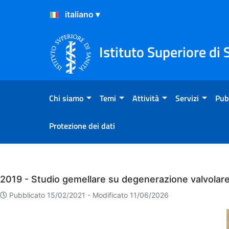
Salta al Contenuto
Salta al Footer
Istituto Superiore di 
Chi siamo
Temi
Attività
Servizi
Pub
Protezione dei dati
Eventi
2019 - Studio gemellare su degenerazione valvolare 
Pubblicato 15/02/2021 -
Modificato 11/06/2026