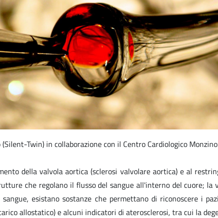
Silent-Twin) in collaborazione con il Centro Cardiologico Monzino I
mento della valvola aortica (sclerosi valvolare aortica) e al restr
tture che regolano il flusso del sangue all'interno del cuore; la va
el sangue, esistano sostanze che permettano di riconoscere i pazi
carico allostatico) e alcuni indicatori di aterosclerosi, tra cui la d