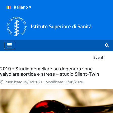
Istituto Superiore di Sanità
Eventi
Eventi
2019 - Studio gemellare su degenerazione
valvolare aortica e stress – studio Silent-Twin
Pubblicato 15/02/2021 -
Modificato 11/06/2026