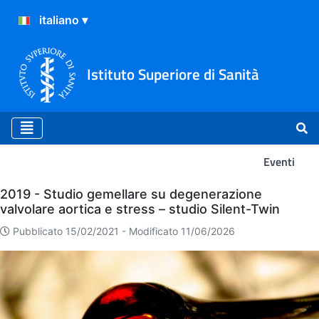
Istituto Superiore di Sanità
Eventi
Eventi
2019 - Studio gemellare su degenerazione
valvolare aortica e stress – studio Silent-Twin
Pubblicato 15/02/2021 -
Modificato 11/06/2026