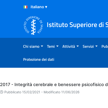
Salta al Contenuto
Salta al Footer
Istituto Superiore di 
Chi siamo
Temi
Attività
Servizi
Pub
Protezione dei dati
Eventi
2017 - Integrità cerebrale e benessere psicofisico d
Pubblicato 15/02/2021 -
Modificato 11/06/2026