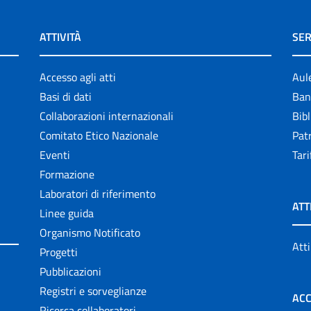
ATTIVITÀ
SER
Accesso agli atti
Aul
Basi di dati
Ban
Collaborazioni internazionali
Bibl
Comitato Etico Nazionale
Patr
Eventi
Tari
Formazione
Laboratori di riferimento
ATT
Linee guida
Organismo Notificato
Atti
Progetti
Pubblicazioni
Registri e sorveglianze
ACC
Ricerca collaboratori