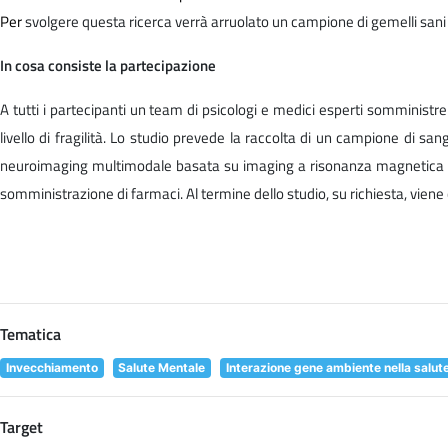
Per
svolgere questa ricerca verrà arruolato un campione di gemelli sani 
In cosa consiste la partecipazione
A tutti i partecipanti un team di psicologi e medici esperti somministrer
livello di fragilità. Lo studio prevede la raccolta di un campione di san
neuroimaging multimodale basata su imaging a risonanza magnetica (MRI
somministrazione di farmaci. Al termine dello studio, su richiesta, vien
Tematica
Invecchiamento
Salute Mentale
Interazione gene ambiente nella salut
Target