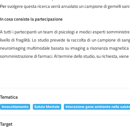
Per
svolgere questa ricerca verrà arruolato un campione di gemelli sani 
In cosa consiste la partecipazione
A tutti i partecipanti un team di psicologi e medici esperti somministrer
livello di fragilità. Lo studio prevede la raccolta di un campione di san
neuroimaging multimodale basata su imaging a risonanza magnetica (MRI
somministrazione di farmaci. Al termine dello studio, su richiesta, vien
Tematica
Invecchiamento
Salute Mentale
Interazione gene ambiente nella salut
Target