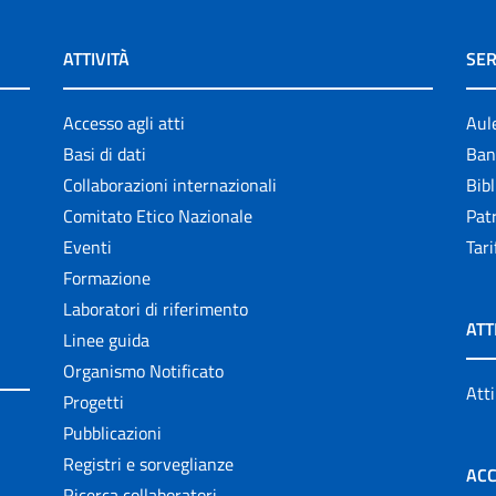
ATTIVITÀ
SER
Accesso agli atti
Aul
Basi di dati
Ban
Collaborazioni internazionali
Bibl
Comitato Etico Nazionale
Patr
Eventi
Tari
Formazione
Laboratori di riferimento
ATT
Linee guida
Organismo Notificato
Atti
Progetti
Pubblicazioni
Registri e sorveglianze
ACC
Ricerca collaboratori