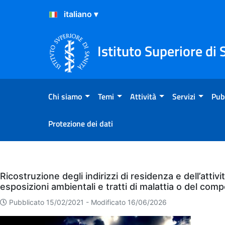
Salta al Contenuto
Salta al Footer
Istituto Superiore di 
Chi siamo
Temi
Attività
Servizi
Pub
Protezione dei dati
Eventi
Ricostruzione degli indirizzi di residenza e dell’attiv
esposizioni ambientali e tratti di malattia o del co
Pubblicato 15/02/2021 -
Modificato 16/06/2026