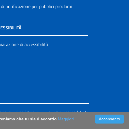
 di notificazione per pubblici proclami
ESSIBILITÀ
iarazione di accessibilità
ione di prima istanza per questa pagina
|
Note
riteniamo che tu sia d’accordo
Maggiori
Acconsento