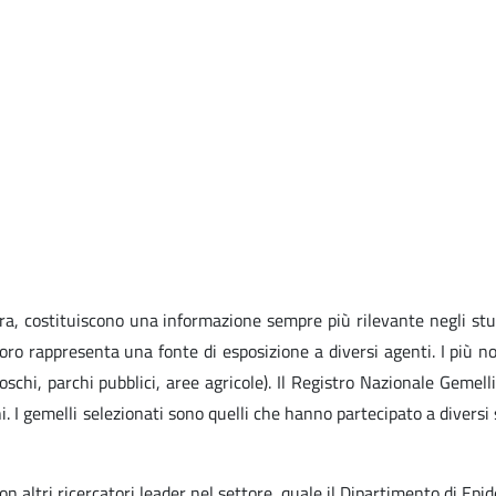
vora, costituiscono una informazione sempre più rilevante negli stu
oro rappresenta una fonte di esposizione a diversi agenti. I più no
hi, parchi pubblici, aree agricole). Il Registro Nazionale Gemelli 
ni. I gemelli selezionati sono quelli che hanno partecipato a diversi
on altri ricercatori leader nel settore, quale il Dipartimento di Epi