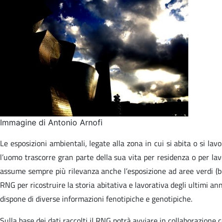
Immagine di Antonio Arnofi
Le esposizioni ambientali, legate alla zona in cui si abita o si la
l’uomo trascorre gran parte della sua vita per residenza o per lav
assume sempre più rilevanza anche l’esposizione ad aree verdi (bosc
RNG per ricostruire la storia abitativa e lavorativa degli ultimi an
dispone di diverse informazioni fenotipiche e genotipiche.
Sulla base dei dati raccolti il RNG potrà avviare in collaborazione c