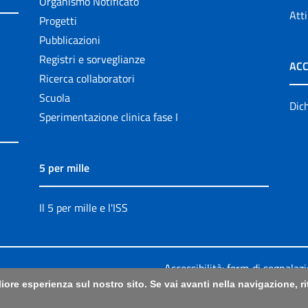
Organismo Notificato
Atti
Progetti
Pubblicazioni
Registri e sorveglianze
ACC
Ricerca collaboratori
Scuola
Dich
Sperimentazione clinica fase I
5 per mille
Il 5 per mille e l'ISS
Accessibilità: form di segnalaz
liore esperienza sul nostro sito. Se vai avanti nella navigazione, 
Legali
|
Sitemap