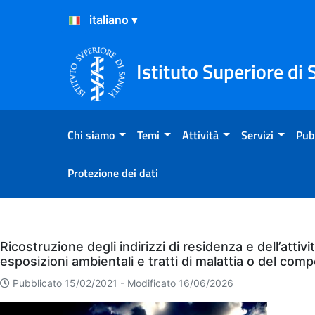
Salta al Contenuto
Salta al Footer
Istituto Superiore di 
Chi siamo
Temi
Attività
Servizi
Pub
Protezione dei dati
Eventi
Ricostruzione degli indirizzi di residenza e dell’attiv
esposizioni ambientali e tratti di malattia o del co
Pubblicato 15/02/2021 -
Modificato 16/06/2026