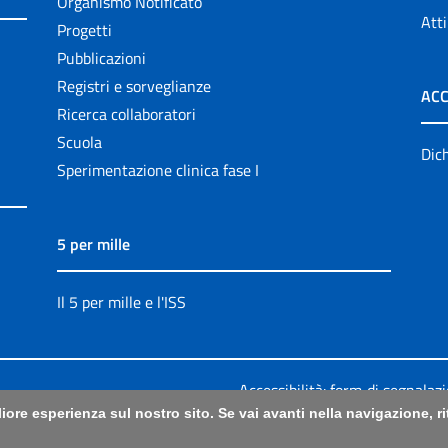
Organismo Notificato
Atti
Progetti
Pubblicazioni
Registri e sorveglianze
ACC
Ricerca collaboratori
Scuola
Dich
Sperimentazione clinica fase I
5 per mille
Il 5 per mille e l'ISS
Accessibilità: form di segnalaz
liore esperienza sul nostro sito. Se vai avanti nella navigazione, 
Legali
|
Sitemap