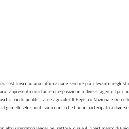
vora, costituiscono una informazione sempre più rilevante negli stu
oro rappresenta una fonte di esposizione a diversi agenti. I più no
hi, parchi pubblici, aree agricole). Il Registro Nazionale Gemelli 
ni. I gemelli selezionati sono quelli che hanno partecipato a diversi
on altri ricercatori leader nel settore, quale il Dipartimento di Epi