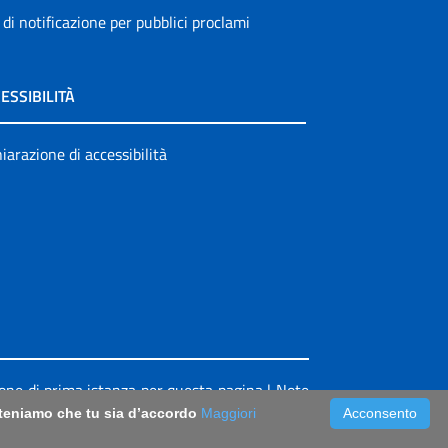
 di notificazione per pubblici proclami
ESSIBILITÀ
iarazione di accessibilità
ione di prima istanza per questa pagina
|
Note
riteniamo che tu sia d’accordo
Maggiori
Acconsento