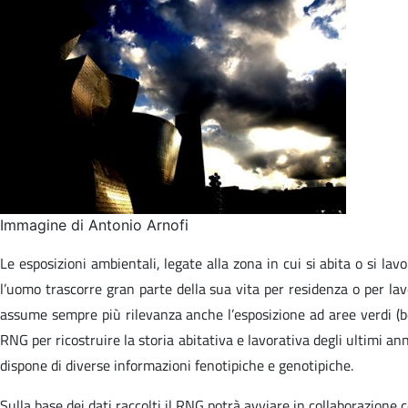
Immagine di Antonio Arnofi
Le esposizioni ambientali, legate alla zona in cui si abita o si la
l’uomo trascorre gran parte della sua vita per residenza o per lav
assume sempre più rilevanza anche l’esposizione ad aree verdi (bosc
RNG per ricostruire la storia abitativa e lavorativa degli ultimi an
dispone di diverse informazioni fenotipiche e genotipiche.
Sulla base dei dati raccolti il RNG potrà avviare in collaborazione c