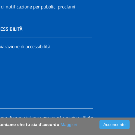
 di notificazione per pubblici proclami
ESSIBILITÀ
iarazione di accessibilità
ione di prima istanza per questa pagina
|
Note
riteniamo che tu sia d’accordo
Maggiori
Acconsento