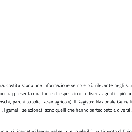
vora, costituiscono una informazione sempre più rilevante negli stu
oro rappresenta una fonte di esposizione a diversi agenti. I più no
hi, parchi pubblici, aree agricole). Il Registro Nazionale Gemelli 
ni. I gemelli selezionati sono quelli che hanno partecipato a diversi
on altri ricercatori leader nel settore, quale il Dipartimento di Epi