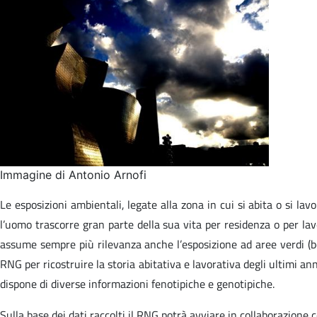
Immagine di Antonio Arnofi
Le esposizioni ambientali, legate alla zona in cui si abita o si la
l’uomo trascorre gran parte della sua vita per residenza o per lav
assume sempre più rilevanza anche l’esposizione ad aree verdi (bosc
RNG per ricostruire la storia abitativa e lavorativa degli ultimi an
dispone di diverse informazioni fenotipiche e genotipiche.
Sulla base dei dati raccolti il RNG potrà avviare in collaborazione c