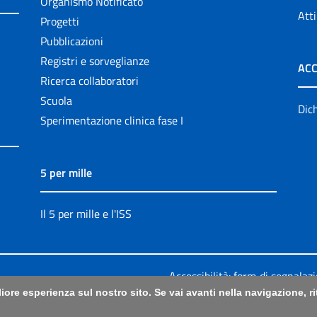
Organismo Notificato
Atti
Progetti
Pubblicazioni
Registri e sorveglianze
ACC
Ricerca collaboratori
Scuola
Dich
Sperimentazione clinica fase I
5 per mille
Il 5 per mille e l'ISS
Accessibilità: form di segnalaz
liore esperienza sul nostro sito. Se vai avanti nella navigazione, 
Legali
|
Sitemap