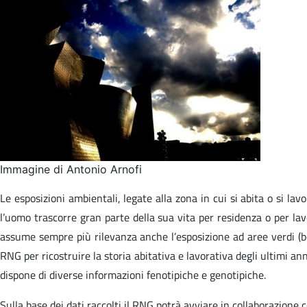
Immagine di Antonio Arnofi
Le esposizioni ambientali, legate alla zona in cui si abita o si la
l’uomo trascorre gran parte della sua vita per residenza o per lav
assume sempre più rilevanza anche l’esposizione ad aree verdi (bosc
RNG per ricostruire la storia abitativa e lavorativa degli ultimi an
dispone di diverse informazioni fenotipiche e genotipiche.
Sulla base dei dati raccolti il RNG potrà avviare in collaborazione c