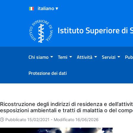
Salta al Contenuto
Salta al Footer
Istituto Superiore di 
Chi siamo
Temi
Attività
Servizi
Pub
Protezione dei dati
Eventi
Ricostruzione degli indirizzi di residenza e dell’attiv
esposizioni ambientali e tratti di malattia o del co
Pubblicato 15/02/2021 -
Modificato 16/06/2026