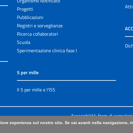
Organismo Notificato
Atti
Progetti
Pubblicazioni
Registri e sorveglianze
ACC
Ricerca collaboratori
Scuola
Dich
Sperimentazione clinica fase I
5 per mille
Il 5 per mille e l'ISS
Accessibilità: form di segnalaz
liore esperienza sul nostro sito. Se vai avanti nella navigazione, 
Legali
|
Sitemap