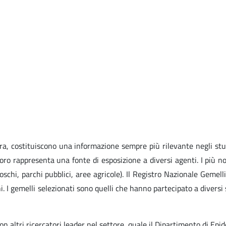
vora, costituiscono una informazione sempre più rilevante negli stu
oro rappresenta una fonte di esposizione a diversi agenti. I più no
hi, parchi pubblici, aree agricole). Il Registro Nazionale Gemelli 
ni. I gemelli selezionati sono quelli che hanno partecipato a diversi
on altri ricercatori leader nel settore, quale il Dipartimento di Epi