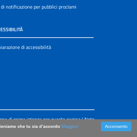
 di notificazione per pubblici proclami
ESSIBILITÀ
iarazione di accessibilità
ione di prima istanza per questa pagina
|
Note
riteniamo che tu sia d’accordo
Maggiori
Acconsento