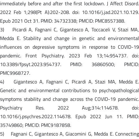
immediately before and after the first lockdown. J Affect Disord.
2022 Feb 1;298(Pt A):202-208. doi: 10.1016/j.jad.2021.10.129.
Epub 2021 Oct 31. PMID: 34732338; PMCID: PMC8557388.
3) Picardi A, Fagnani C, Gigantesco A, Toccaceli V, Stazi MA,
Medda E. Stability and change in genetic and environmental
influences on depressive symptoms in response to COVID-19
pandemic. Front Psychiatry. 2023 Feb 13;14:954737. doi:
10.3389/fpsyt.2023.954737. PMID: 36860500; PMCID:
PMC9968727.
4) Gigantesco A, Fagnani C, Picardi A, Stazi MA, Medda E.
Genetic and environmental contributions to psychopathological
symptoms stability and change across the COVID-19 pandemic.
Psychiatry Res. 2022 Aug;314:114678. doi:
10.1016/j.psychres.2022.114678. Epub 2022 Jun 11. PMID:
35749860; PMCID: PMC9187858.
5) Fagnani C, Gigantesco A, Giacomini G, Medda E. Connecting