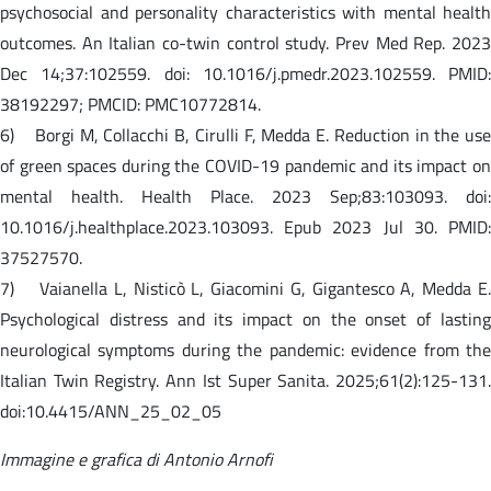
psychosocial and personality characteristics with mental health
outcomes. An Italian co-twin control study. Prev Med Rep. 2023
Dec 14;37:102559. doi: 10.1016/j.pmedr.2023.102559. PMID:
38192297; PMCID: PMC10772814.
6) Borgi M, Collacchi B, Cirulli F, Medda E. Reduction in the use
of green spaces during the COVID-19 pandemic and its impact on
mental health. Health Place. 2023 Sep;83:103093. doi:
10.1016/j.healthplace.2023.103093. Epub 2023 Jul 30. PMID:
37527570.
7) Vaianella L, Nisticò L, Giacomini G, Gigantesco A, Medda E.
Psychological distress and its impact on the onset of lasting
neurological symptoms during the pandemic: evidence from the
Italian Twin Registry. Ann Ist Super Sanita. 2025;61(2):125-131.
doi:10.4415/ANN_25_02_05
Immagine e grafica di Antonio Arnofi