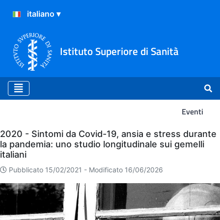
Istituto Superiore di Sanità
Eventi
Eventi
2020 - Sintomi da Covid-19, ansia e stress durante
la pandemia: uno studio longitudinale sui gemelli
italiani
Pubblicato 15/02/2021 -
Modificato 16/06/2026