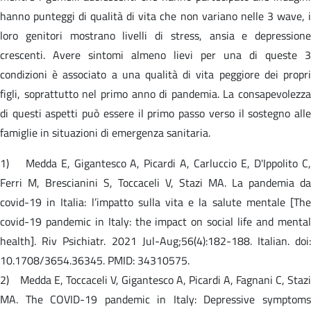
hanno punteggi di qualità di vita che non variano nelle 3 wave, i
loro genitori mostrano livelli di stress, ansia e depressione
crescenti. Avere sintomi almeno lievi per una di queste 3
condizioni è associato a una qualità di vita peggiore dei propri
figli, soprattutto nel primo anno di pandemia. La consapevolezza
di questi aspetti può essere il primo passo verso il sostegno alle
famiglie in situazioni di emergenza sanitaria.
1) Medda E, Gigantesco A, Picardi A, Carluccio E, D'Ippolito C,
Ferri M, Brescianini S, Toccaceli V, Stazi MA. La pandemia da
covid-19 in Italia: l’impatto sulla vita e la salute mentale [The
covid-19 pandemic in Italy: the impact on social life and mental
health]. Riv Psichiatr. 2021 Jul-Aug;56(4):182-188. Italian. doi:
10.1708/3654.36345. PMID: 34310575.
2) Medda E, Toccaceli V, Gigantesco A, Picardi A, Fagnani C, Stazi
MA. The COVID-19 pandemic in Italy: Depressive symptoms